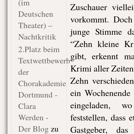
(im
Zuschauer vielle
Deutschen
vorkommt. Doch 
Theater) –
junge Stimme da
Nachtkritik
“Zehn kleine Kr
2.Platz beim
gibt, erkennt ma
Textwettbewerb
Krimi aller Zeiten
der
Zehn verschieden
Chorakademie
ein Wochenende a
Dortmund -
eingeladen, w
Clara
feststellen, dass 
Werden -
Der Blog
zu
Gastgeber, da