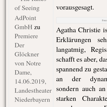
vorausgesagt.
of Seeing
AdPoint
Foto
GmbH
zu
Agatha Christie i
Premiere
Erklärungen se
Der
langatmig, Reg
Glöckner
schafft es aber, d
von Notre
spannend zu gestal
Dame,
an der dynami
14.06.2019,
sondern auch an 
Landestheater
starken Charak
Niederbayern