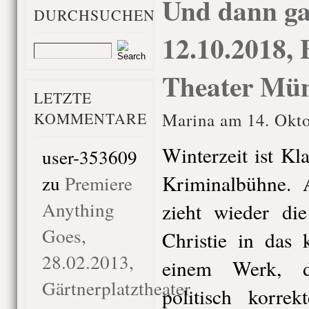
Und dann ga
DURCHSUCHEN
12.10.2018, 
Theater Mü
LETZTE
KOMMENTARE
Marina am 14. Okto
Winterzeit ist Kl
user-353609
Kriminalbühne. 
zu
Premiere
Anything
zieht wieder di
Goes,
Christie in das 
28.02.2013,
einem Werk, d
Gärtnerplatztheater
politisch korre