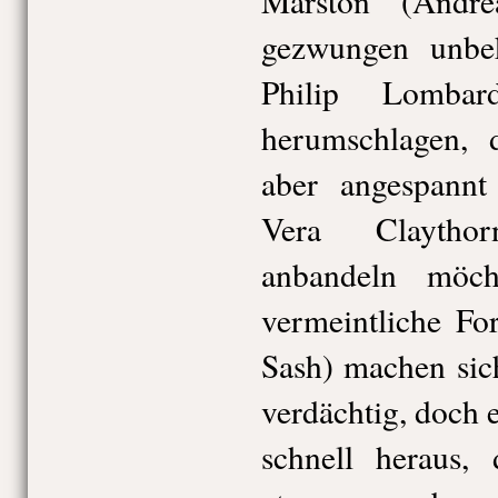
Marston (Andr
gezwungen unb
Philip Lombar
herumschlagen, 
aber angespannt
Vera Claytho
anbandeln möc
vermeintliche Fo
Sash) machen sic
verdächtig, doch ei
schnell heraus,