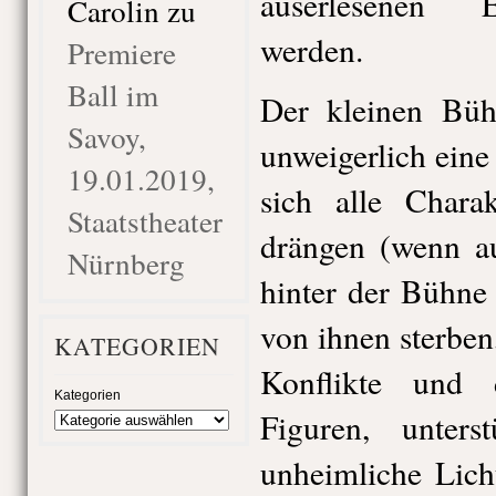
auserlesenen 
Carolin
zu
werden.
Premiere
Ball im
Der kleinen Bühn
Savoy,
unweigerlich ein
19.01.2019,
sich alle Chara
Staatstheater
drängen (wenn au
Nürnberg
hinter der Bühne 
von ihnen sterben
KATEGORIEN
Konflikte und
Kategorien
Figuren, unters
unheimliche Lic