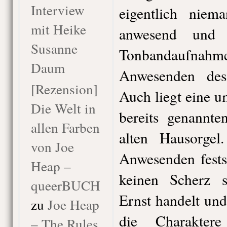
Interview
eigentlich niem
mit Heike
anwesend und p
Susanne
Tonbandaufnah
Daum
Anwesenden des
[Rezension]
Auch liegt eine u
Die Welt in
bereits genannte
allen Farben
alten Hausorgel
von Joe
Anwesenden fests
Heap –
keinen Scherz 
queerBUCH
Ernst handelt un
zu
Joe Heap
die Charakte
– The Rules