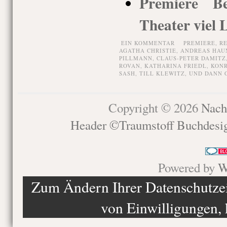
Premiere Be
Theater viel 
EIN KOMMENTAR
PREMIERE,
R
AGATHA CHRISTIE
,
ANDREAS HAU
PILLMANN
,
CLAUS-PETER DAMITZ
ROVAN
,
KATHARINA FRIEDL
,
KON
SASH
,
TILL KLEWITZ
,
UND DANN G
Copyright © 2026
Nach
Header ©Traumstoff Buchdesi
Powered by
W
Zum Ändern Ihrer Datenschutzein
von Einwilligungen, 