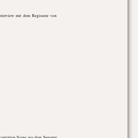
nterview mit dem Regisseur von
cantation Scene aus dem Sorcerer