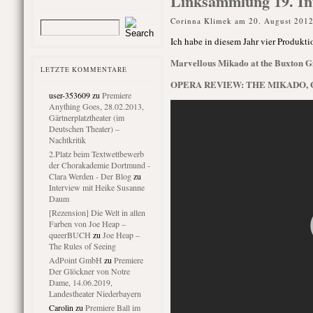
Linksammlung 19. Inte
Corinna Klimek am 20. August 2012
Ich habe in diesem Jahr vier Produkt
Marvellous Mikado at the Buxton Gil
LETZTE KOMMENTARE
OPERA REVIEW: THE MIKADO, 
user-353609
zu
Premiere
Anything Goes, 28.02.2013,
Gärtnerplatztheater (im
Deutschen Theater) –
Nachtkritik
2.Platz beim Textwettbewerb
der Chorakademie Dortmund -
Clara Werden - Der Blog
zu
Interview mit Heike Susanne
Daum
[Rezension] Die Welt in allen
Farben von Joe Heap –
queerBUCH
zu
Joe Heap –
The Rules of Seeing
AdPoint GmbH
zu
Premiere
Der Glöckner von Notre
Dame, 14.06.2019,
Landestheater Niederbayern
Carolin
zu
Premiere Ball im