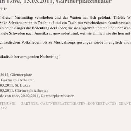
h Love, 13.03.2011, Gärtnerplatztheater
15:46
 diesen Nachmittag verschoben und das Warten hat sich gelohnt. Thérèse Wi
Anke Schwabe traten in Tracht auf und ein Tisch mit verschiedenen skandinavisc
en beide Sänger die Bedeutung der Lieder, die sie ausgewählt hatten und über skan
r viele Schweden nach Amerika ausgewandert sind, weil sie ähnlich wie die Iren mit
 schwedischen Volksliedern bis zu Musicalsongs, gesungen wurde in englisch und
en.
sikalisch hervorragenden Nachmittag!
.2012, Gärtnerplatz
 Gärtnerplatztheater
.03.2011, St. Lukas
.03.2011, Gärtnerplatztheater
e con voce, 20.02.2011, Gärtnerplatztheater
HTMUSIK
GÄRTNER
,
GÄRTNERPLATZTHEATER
,
KONZERTANTES
,
SKAND
LATZ