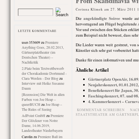
From Skandinavia wit
Corinna Klimek am 27. März 2011 
angekündigte Soiree
Die
wurde auf
hervorragend am Flügel begleitende 
Vor und zwischen den Stücken erklärt
LETZTE KOMMENTARE
zum Beispiel nicht bewusst, dass seh
user-353609
zu
Premiere
Die Lieder waren weit gestreut, von
Anything Goes, 28.02.2013,
Künstler sich sehr gut vorbereitet hatt
Gärtnerplatztheater (im
Deutschen Theater) –
Danke für einen informativen und mu
Nachtkritik
2.Platz beim Textwettbewerb
Ähnliche Artikel
der Chorakademie Dortmund -
Clara Werden - Der Blog
zu
Gärtnerplatz OpenAir, 16.09
Interview mit Heike Susanne
Neujahrskonzert, 01.01.2012,
Daum
Benefizkonzert für Japan, 30
[Rezension] Die Welt in allen
Faschingskonzert, 07. und 08
Farben von Joe Heap –
4. Kammerkonzert – Carneval
queerBUCH
zu
Joe Heap –
The Rules of Seeing
KOMMENTAR SCHREIBEN
NAC
STAATSTHEATER AM GÄRTNERP
AdPoint GmbH
zu
Premiere
Der Glöckner von Notre
Dame, 14.06.2019,
Landestheater Niederbayern
Carolin
zu
Premiere Ball im