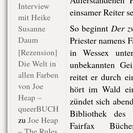
Interview
einsamer Reiter s
mit Heike
Der zw
So beginnt
Susanne
Daum
Priester namens F
[Rezension]
in Wessex unter
Die Welt in
unbekannten Geis
allen Farben
reitet er durch e
von Joe
hört im Wald ein
Heap –
zündet sich abend
queerBUCH
Bibliothek des 
zu
Joe Heap
Fairfax Büch
– The Rules