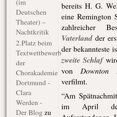
(im
bereits H. G. We
Deutschen
eine Remington S
Theater) –
zahlreicher Be
Nachtkritik
Vaterland
der ers
2.Platz beim
der bekannteste i
Textwettbewerb
zweite Schlaf
wir
der
Downton 
von
Chorakademie
verfilmt.
Dortmund -
Clara
“Am Spätnachmit
Werden -
im April de
Der Blog
zu
Auferstandenen 