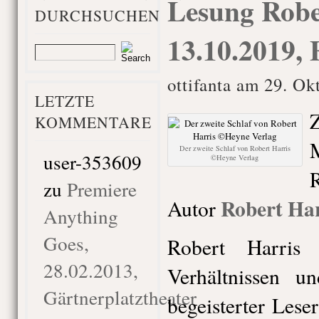
Lesung Robe
DURCHSUCHEN
13.10.2019, 
ottifanta am 29. Ok
LETZTE
KOMMENTARE
Der zweite Schlaf von Robert Harris
user-353609
©Heyne Verlag
zu
Premiere
Robert Har
Autor
Anything
Goes,
Robert Harris
28.02.2013,
Verhältnissen u
Gärtnerplatztheater
begeisterter Leser