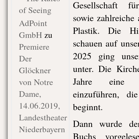
Gesellschaft fü
of Seeing
sowie zahlreiche
AdPoint
Plastik. Die Hi
GmbH
zu
schauen auf unse
Premiere
2025 ging unsere
Der
unter. Die Kirch
Glöckner
Jahre eine n
von Notre
Dame,
einzuführen, d
14.06.2019,
beginnt.
Landestheater
Dann wurde der
Niederbayern
Buchs vorgeles