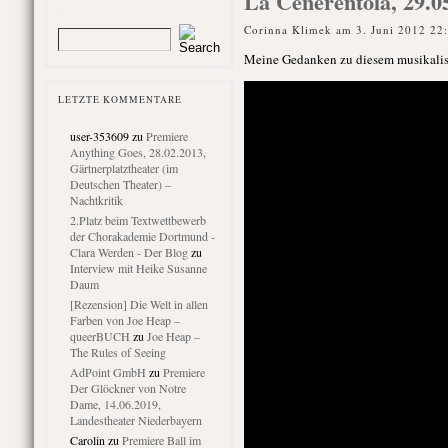
La Cenerentola, 29.0
Corinna Klimek am 3. Juni 2012 22
Meine Gedanken zu diesem musikalisc
LETZTE KOMMENTARE
user-353609
zu
Premiere
Anything Goes, 28.02.2013,
Gärtnerplatztheater (im
Deutschen Theater) –
Nachtkritik
2.Platz beim Textwettbewerb
der Chorakademie Dortmund -
Clara Werden - Der Blog
zu
Interview mit Heike Susanne
Daum
[Rezension] Die Welt in allen
Farben von Joe Heap –
queerBUCH
zu
Joe Heap –
The Rules of Seeing
AdPoint GmbH
zu
Premiere
Der Glöckner von Notre
Dame, 14.06.2019,
Landestheater Niederbayern
Carolin
zu
Premiere Ball im