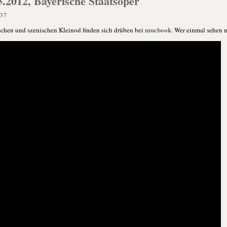
5.2012, Bayerische Staatsoper
:37
mucbook
hen und szenischen Kleinod finden sich drüben bei
. Wer einmal sehen 