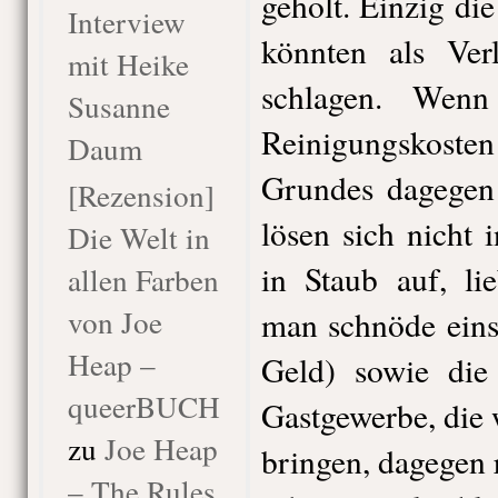
geholt. Einzig d
Interview
könnten als Ver
mit Heike
schlagen. Wenn
Susanne
Reinigungskost
Daum
Grundes dagegen 
[Rezension]
lösen sich nicht 
Die Welt in
in Staub auf, li
allen Farben
von Joe
man schnöde eins
Heap –
Geld) sowie die
queerBUCH
Gastgewerbe, die
zu
Joe Heap
bringen, dagegen r
– The Rules