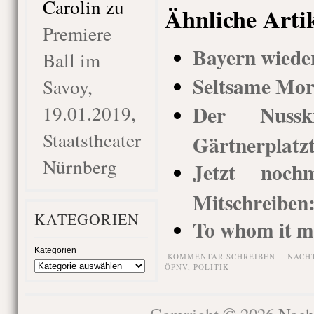
Carolin
zu
Ähnliche Arti
Premiere
Bayern wiede
Ball im
Seltsame Mor
Savoy,
Der Nusskn
19.01.2019,
Staatstheater
Gärtnerplatz
Nürnberg
Jetzt noch
Mitschreiben
KATEGORIEN
To whom it m
Kategorien
KOMMENTAR SCHREIBEN
NACH
ÖPNV
,
POLITIK