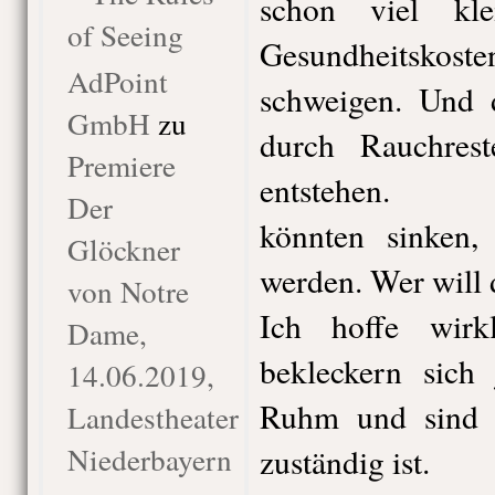
schon viel kl
of Seeing
Gesundheitsk
AdPoint
schweigen. Und 
GmbH
zu
durch Rauchrest
Premiere
entstehen. Ve
Der
könnten sinken, 
Glöckner
werden. Wer will 
von Notre
Ich hoffe wirkl
Dame,
bekleckern sich 
14.06.2019,
Ruhm und sind k
Landestheater
Niederbayern
zuständig ist.