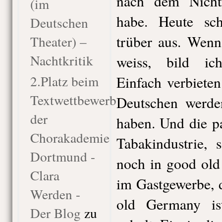
nach dem Nichtr
(im
habe. Heute sc
Deutschen
trüber aus. Wenn
Theater) –
Nachtkritik
weiss, bild ich
2.Platz beim
Einfach verbiete
Textwettbewerb
Deutschen werde
der
haben. Und die pa
Chorakademie
Tabakindustrie, 
Dortmund -
noch in good old
Clara
im Gastgewerbe, 
Werden -
old Germany ist
Der Blog
zu