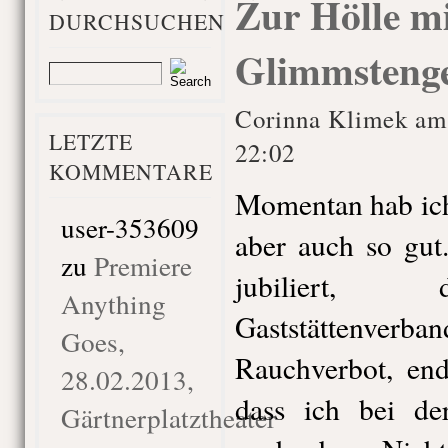
Zur Hölle m
DURCHSUCHEN
Glimmsteng
Corinna Klimek am
LETZTE
22:02
KOMMENTARE
Momentan hab ich 
user-353609
aber auch so gut
zu
Premiere
jubiliert, 
Anything
Gaststättenverb
Goes,
Rauchverbot, end
28.02.2013,
dass ich bei de
Gärtnerplatztheater