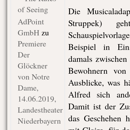
of Seeing
Die Musicaladap
AdPoint
Struppek) ge
GmbH
zu
Schauspielvor
Premiere
Beispiel in Ein
Der
damals zwischen 
Glöckner
Bewohnern von 
von Notre
Ausblicke, was h
Dame,
Alfred sich ande
14.06.2019,
Damit ist der Zu
Landestheater
das Geschehen he
Niederbayern
mit Claire, für 