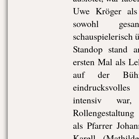
Uwe Kröger als 
sowohl gesa
schauspielerisch 
Standop stand 
ersten Mal als Le
auf der Bü
eindrucksvoll
intensiv war
Rollengestaltun
als Pfarrer Joha
Karell (Mathild