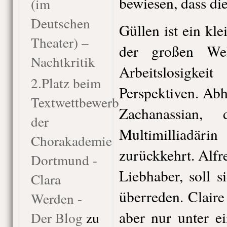
bewiesen, dass die
(im
Deutschen
Güllen ist ein kl
Theater) –
der großen Wel
Nachtkritik
Arbeitslosigk
2.Platz beim
Perspektiven. Abhi
Textwettbewerb
Zachanassian, 
der
Multimilliadäri
Chorakademie
zurückkehrt. Alfre
Dortmund -
Liebhaber, soll 
Clara
überreden. Claire
Werden -
aber nur unter e
Der Blog
zu