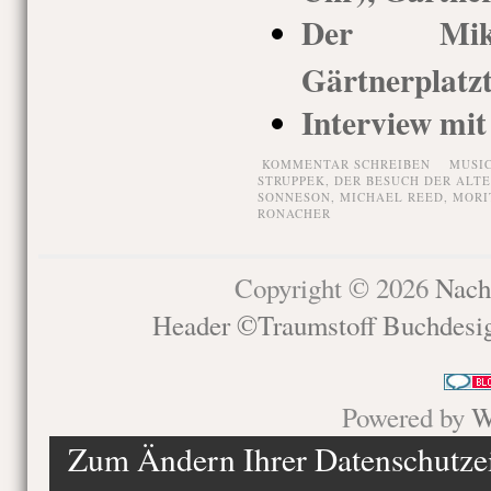
Der Mika
Gärtnerplatz
Interview mi
KOMMENTAR SCHREIBEN
MUSI
STRUPPEK
,
DER BESUCH DER ALT
SONNESON
,
MICHAEL REED
,
MORI
RONACHER
Copyright © 2026
Nach
Header ©Traumstoff Buchdesi
Powered by
W
Zum Ändern Ihrer Datenschutzein