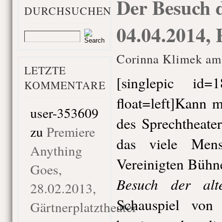
Der Besuch 
DURCHSUCHEN
04.04.2014,
Corinna Klimek am 
LETZTE
[singlepic id
KOMMENTARE
float=left]Kann 
user-353609
des Sprechtheate
zu
Premiere
das viele Mens
Anything
Vereinigten Büh
Goes,
Besuch der al
28.02.2013,
Schauspiel von 
Gärtnerplatztheater