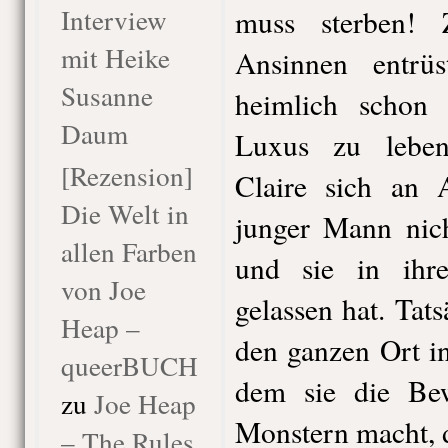
Interview
muss sterben!
mit Heike
Ansinnen entrüs
Susanne
heimlich schon
Daum
Luxus zu leben
[Rezension]
Claire sich an A
Die Welt in
junger Mann nich
allen Farben
und sie in ihre
von Joe
gelassen hat. Tats
Heap –
den ganzen Ort in
queerBUCH
dem sie die Be
zu
Joe Heap
Monstern macht, di
– The Rules