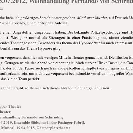
5.07.2012, Weinhandlung Fernando von Schirnd
54
he habe ich großartiges Sprechtheater gesehen.
Mind over Murder
, auf Deutsch
Mo
ichael Cooney, einem britischen Autoren.
d einen Angestellten umgebracht haben. Der bekannte Polizeipsychologe und Hy
en ist. Was ganz normal als Sitzungen in einer Praxis beginnt, nimmt ziemlic
ndes Theater gesehen. Besonders das thema der Hypnose war für mich interessant.
s ebenfalls um das Thema Hypnose ging.
en vergessen, dass hier mit wenigen Mitteln Theater gemacht wird. Die Illusion is
Tag. Getragen wurde der Abend von einer unglaublich starken Ulrike Dostal, die Ca
llis, der vor der Pause auch noch in andere Rollen schlüpfte (was übrigens am En
ufmerksam sein, um nichts zu verpassen) beeindruckte vor allem mit großer Wan
das kleine Team perfekt.
genheit ergibt, sollte man sich dieses Kleinod nicht entgehen lassen.
epper Theater
Theater
Weinhandlung Fernando von Schirnding
04.2019, Ensemble Südsehen in der Pasinger Fabrik
Musical, 19.04.2018, Gärtnerplatztheater