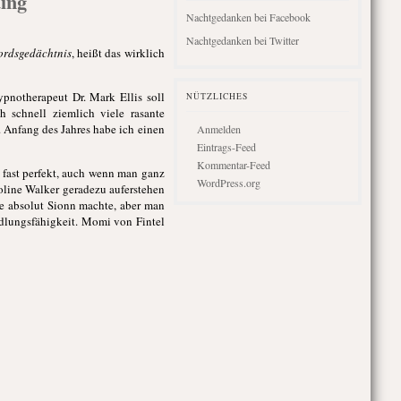
ing
Nachtgedanken bei Facebook
Nachtgedanken bei Twitter
rdsgedächtnis
, heißt das wirklich
pnotherapeut Dr. Mark Ellis soll
NÜTZLICHES
h schnell ziemlich viele rasante
 Anfang des Jahres habe ich einen
Anmelden
Eintrags-Feed
Kommentar-Feed
t fast perfekt, auch wenn man ganz
WordPress.org
roline Walker geradezu auferstehen
de absolut Sionn machte, aber man
dlungsfähigkeit. Momi von Fintel