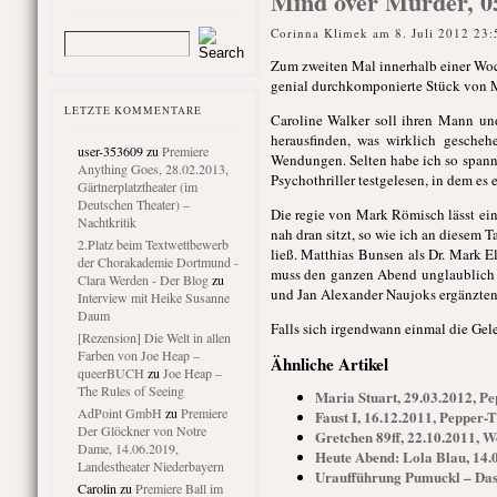
Mind over Murder, 0
Corinna Klimek am 8. Juli 2012 23:
Zum zweiten Mal innerhalb einer Woc
genial durchkomponierte Stück von M
LETZTE KOMMENTARE
Caroline Walker soll ihren Mann un
herausfinden, was wirklich gescheh
user-353609
zu
Premiere
Wendungen. Selten habe ich so spanne
Anything Goes, 28.02.2013,
Psychothriller testgelesen, in dem e
Gärtnerplatztheater (im
Deutschen Theater) –
Die regie von Mark Römisch lässt ein
Nachtkritik
nah dran sitzt, so wie ich an diesem 
2.Platz beim Textwettbewerb
ließ. Matthias Bunsen als Dr. Mark E
der Chorakademie Dortmund -
muss den ganzen Abend unglaublich a
Clara Werden - Der Blog
zu
und Jan Alexander Naujoks ergänzten 
Interview mit Heike Susanne
Daum
Falls sich irgendwann einmal die Gele
[Rezension] Die Welt in allen
Farben von Joe Heap –
Ähnliche Artikel
queerBUCH
zu
Joe Heap –
The Rules of Seeing
Maria Stuart, 29.03.2012, P
AdPoint GmbH
zu
Premiere
Faust I, 16.12.2011, Pepper-
Der Glöckner von Notre
Gretchen 89ff, 22.10.2011, 
Dame, 14.06.2019,
Heute Abend: Lola Blau, 14.
Landestheater Niederbayern
Uraufführung Pumuckl – Das 
Carolin
zu
Premiere Ball im