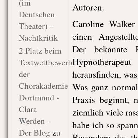
(im
Autoren.
Deutschen
Caroline Walker
Theater) –
einen Angestell
Nachtkritik
Der bekannte P
2.Platz beim
Hypnotherapeut
Textwettbewerb
der
herausfinden, was
Chorakademie
Was ganz normal 
Dortmund -
Praxis beginnt, 
Clara
ziemlich viele ra
Werden -
habe ich so span
Der Blog
zu
Besonders das t