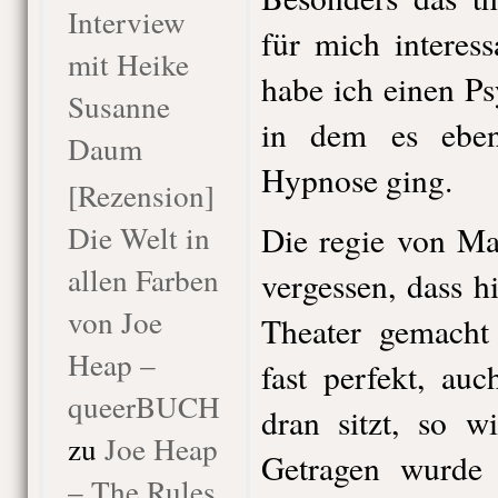
Interview
für mich interes
mit Heike
habe ich einen Psy
Susanne
in dem es ebe
Daum
Hypnose ging.
[Rezension]
Die Welt in
Die regie von Ma
allen Farben
vergessen, dass h
von Joe
Theater gemacht 
Heap –
fast perfekt, a
queerBUCH
dran sitzt, so w
zu
Joe Heap
Getragen wurde
– The Rules