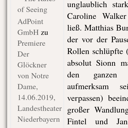
unglaublich star
of Seeing
Caroline Walker
AdPoint
ließ. Matthias Bu
GmbH
zu
der vor der Paus
Premiere
Rollen schlüpfte
Der
absolut Sionn m
Glöckner
den ganzen A
von Notre
aufmerksam s
Dame,
14.06.2019,
verpassen) beein
Landestheater
großer Wandlung
Niederbayern
Fintel und Ja