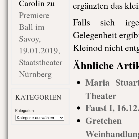
Carolin
zu
ergänzten das kle
Premiere
Falls sich ir
Ball im
Gelegenheit ergibt
Savoy,
Kleinod nicht ent
19.01.2019,
Staatstheater
Ähnliche Arti
Nürnberg
Maria Stuart
Theater
KATEGORIEN
Faust I, 16.1
Kategorien
Gretchen 8
Weinhandl