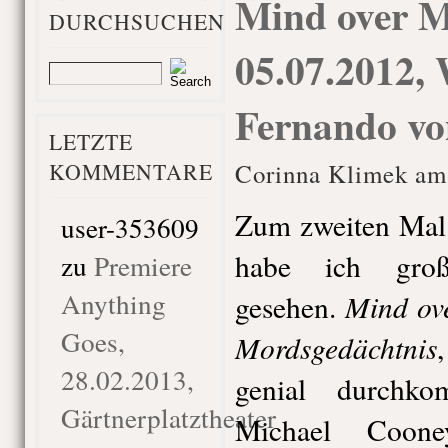
Mind over M
DURCHSUCHEN
05.07.2012,
Fernando vo
LETZTE
KOMMENTARE
Corinna Klimek am 
Zum zweiten Mal 
user-353609
habe ich großa
zu
Premiere
Anything
Mind ov
gesehen.
Goes,
Mordsgedächtnis
28.02.2013,
genial durchko
Gärtnerplatztheater
Michael Coone