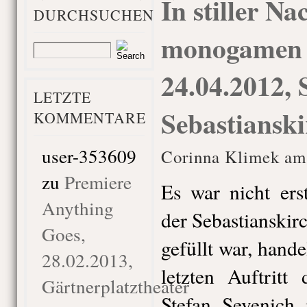
In stiller Na
DURCHSUCHEN
monogamen 
24.04.2012, 
LETZTE
Sebastiansk
KOMMENTARE
user-353609
Corinna Klimek am
zu
Premiere
Es war nicht ers
Anything
der Sebastianskir
Goes,
gefüllt war, hand
28.02.2013,
letzten Auftritt
Gärtnerplatztheater
Stefan Sevenich