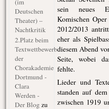
(im
sein neues E
Deutschen
Komischen Oper B
Theater) –
2012/2013 antrit
Nachtkritik
eher als Spielbas
2.Platz beim
diesem Abend von
Textwettbewerb
der
Seite, wobei d
Chorakademie
fehlte.
Dortmund -
Lieder und Text
Clara
standen auf dem
Werden -
zwischen 1919 un
Der Blog
zu