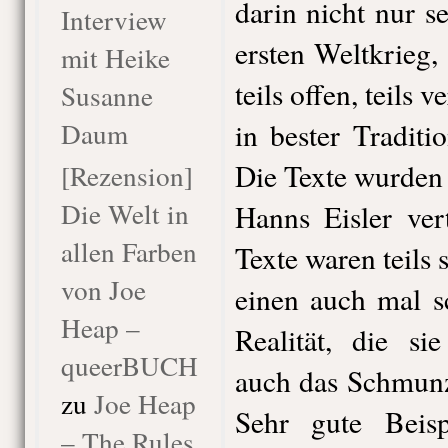
darin nicht nur s
Interview
ersten Weltkrieg, 
mit Heike
teils offen, teils v
Susanne
Daum
in bester Tradit
Die Texte wurden
[Rezension]
Die Welt in
Hanns Eisler ver
allen Farben
Texte waren teils
von Joe
einen auch mal s
Heap –
Realität, die si
queerBUCH
auch das Schmunz
zu
Joe Heap
Sehr gute Beis
– The Rules