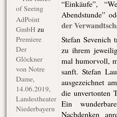
“Einkäufe”, “W
of Seeing
Abendstunde” od
AdPoint
der Verwandtscha
GmbH
zu
Premiere
Stefan Sevenich 
Der
zu ihrem jeweilig
Glöckner
mal humorvoll, m
von Notre
sanft. Stefan La
Dame,
ausgezeichnet am
14.06.2019,
die unvertonten T
Landestheater
Ein wunderbar
Niederbayern
Nachdenken anr