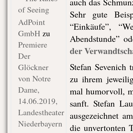
auch das Schmunz
of Seeing
Sehr gute Beis
AdPoint
“Einkäufe”, “W
GmbH
zu
Abendstunde” od
Premiere
der Verwandtscha
Der
Stefan Sevenich 
Glöckner
von Notre
zu ihrem jeweilig
Dame,
mal humorvoll, m
14.06.2019,
sanft. Stefan La
Landestheater
ausgezeichnet am
Niederbayern
die unvertonten T