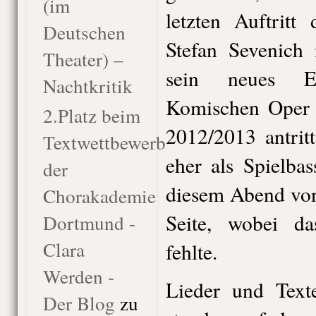
(im
letzten Auftritt
Deutschen
Stefan Sevenich
Theater) –
sein neues E
Nachtkritik
Komischen Oper B
2.Platz beim
2012/2013 antrit
Textwettbewerb
eher als Spielbas
der
diesem Abend von
Chorakademie
Seite, wobei d
Dortmund -
Clara
fehlte.
Werden -
Lieder und Text
Der Blog
zu