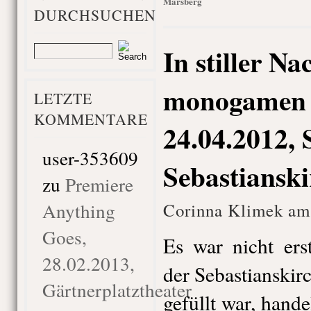
Marsberg
DURCHSUCHEN
In stiller Na
monogamen 
LETZTE
KOMMENTARE
24.04.2012, 
user-353609
Sebastiansk
zu
Premiere
Anything
Corinna Klimek am
Goes,
Es war nicht ers
28.02.2013,
der Sebastianskir
Gärtnerplatztheater
gefüllt war, hand