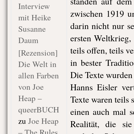
standen auf dem
Interview
zwischen 1919 un
mit Heike
darin nicht nur s
Susanne
ersten Weltkrieg, 
Daum
teils offen, teils v
[Rezension]
in bester Tradit
Die Welt in
Die Texte wurden
allen Farben
von Joe
Hanns Eisler ver
Heap –
Texte waren teils
queerBUCH
einen auch mal s
zu
Joe Heap
Realität, die si
– The Rules