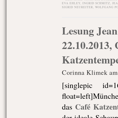
EVA EHLEY
,
INGRID SCHMITZ
,
JE
SIGRID NEUREITER
,
WOLFGANG P
Lesung Jean
22.10.2013, 
Katzentempe
Corinna Klimek am 
[singlepic id
float=left]Münch
Café Katzen
das
der ideale Schaup