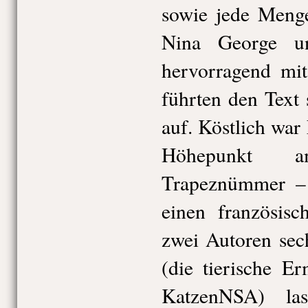
sowie jede Menge
Nina George u
hervorragend mit
führten den Text 
auf. Köstlich war
Höhepunkt 
Trapeznümmer – 
einen französisc
zwei Autoren sec
(die tierische E
KatzenNSA) la