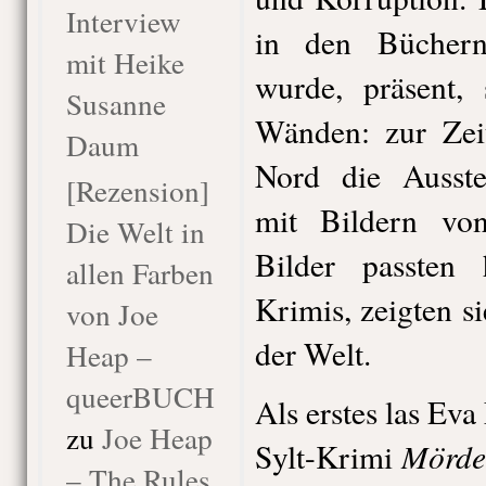
Interview
in den Büchern
mit Heike
wurde, präsent,
Susanne
Wänden: zur Zeit
Daum
Nord die Ausst
[Rezension]
mit Bildern v
Die Welt in
Bilder passten
allen Farben
Krimis, zeigten s
von Joe
der Welt.
Heap –
queerBUCH
Als erstes las Eva
zu
Joe Heap
Mörde
Sylt-Krimi
– The Rules