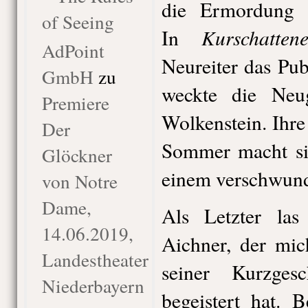
die Ermordung e
of Seeing
Kurschatten
In
AdPoint
Neureiter das Pu
GmbH
zu
weckte die Neu
Premiere
Wolkenstein. Ihr
Der
Sommer macht si
Glöckner
einem verschwund
von Notre
Dame,
Als Letzter las 
14.06.2019,
Aichner, der mic
Landestheater
seiner Kurzges
Niederbayern
begeistert hat. 