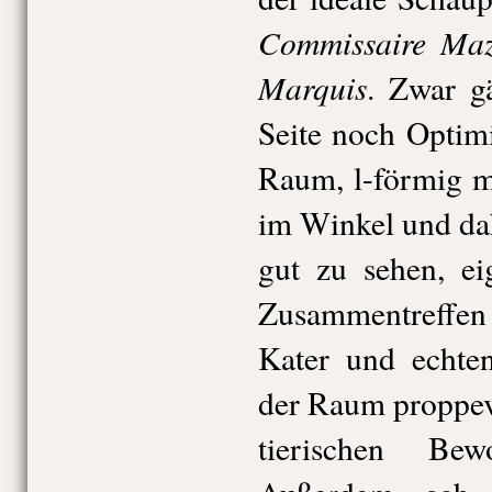
Commissaire Maz
Marquis
. Zwar g
Seite noch Optim
Raum, l-förmig m
im Winkel und da
gut zu sehen, ei
Zusammentreffe
Kater und echte
der Raum proppev
tierischen Be