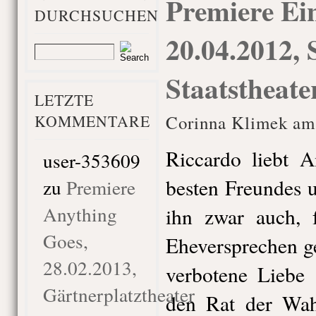
Premiere Ei
DURCHSUCHEN
20.04.2012, 
Staatstheat
LETZTE
KOMMENTARE
Corinna Klimek am 
Riccardo liebt A
user-353609
besten Freundes u
zu
Premiere
Anything
ihn zwar auch, f
Goes,
Eheversprechen g
28.02.2013,
verbotene Liebe 
Gärtnerplatztheater
den Rat der Wahr