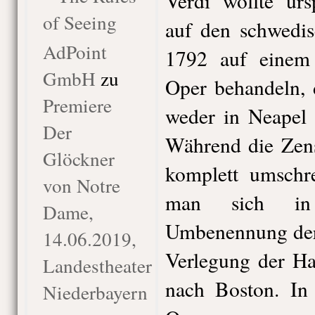
Verdi wollte urs
of Seeing
auf den schwedis
AdPoint
1792 auf einem 
GmbH
zu
Oper behandeln, 
Premiere
weder in Neapel 
Der
Während die Zens
Glöckner
komplett umschre
von Notre
man sich i
Dame,
Umbenennung der 
14.06.2019,
Verlegung der H
Landestheater
nach Boston. In 
Niederbayern