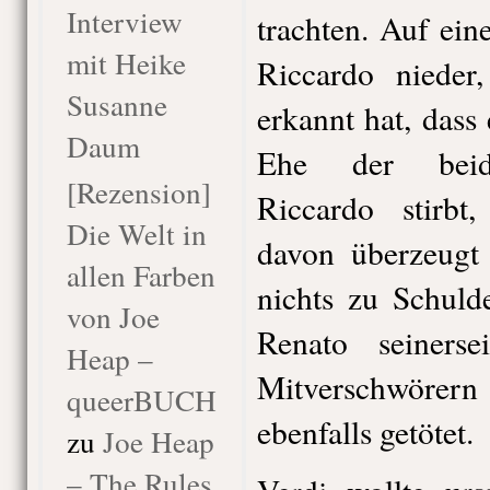
Interview
trachten. Auf ein
mit Heike
Riccardo nieder
Susanne
erkannt hat, dass e
Daum
Ehe der beide
[Rezension]
Riccardo stirb
Die Welt in
davon überzeugt 
allen Farben
nichts zu Schuld
von Joe
Renato seiners
Heap –
Mitverschwörern 
queerBUCH
ebenfalls getötet.
zu
Joe Heap
– The Rules