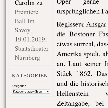
Oper gerne 
Carolin
zu
ursprünglichen Fa
Premiere
Ball im
Regisseur Ansgar 
Savoy,
die Bostoner Fas
19.01.2019,
etwas surreal, das
Staatstheater
Amerika spielt, ab
Nürnberg
an. Laut seiner I
Stück 1862. Das
KATEGORIEN
und die historis
Kategorien
Hellenstein v
Zeitangabe, bei