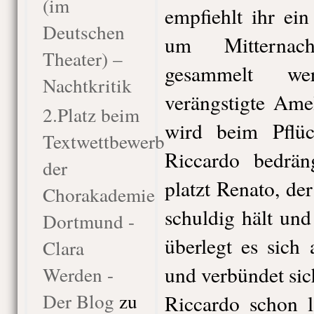
(im
empfiehlt ihr ei
Deutschen
um Mitternac
Theater) –
gesammelt we
Nachtkritik
verängstigte Ame
2.Platz beim
wird beim Pflü
Textwettbewerb
Riccardo bedräng
der
platzt Renato, der
Chorakademie
schuldig hält und
Dortmund -
überlegt es sich
Clara
und verbündet sic
Werden -
Der Blog
zu
Riccardo schon 