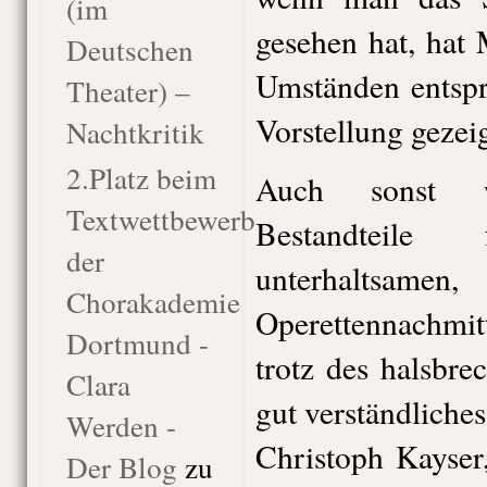
(im
gesehen hat, hat
Deutschen
Umständen entspr
Theater) –
Vorstellung gezeig
Nachtkritik
2.Platz beim
Auch sonst w
Textwettbewerb
Bestandteil
der
unterhaltsame
Chorakademie
Operettennachm
Dortmund -
trotz des halsbr
Clara
gut verständlich
Werden -
Christoph Kayser
Der Blog
zu