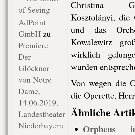
Christina Ge
of Seeing
Kosztolányi, die
AdPoint
und das Orche
GmbH
zu
Kowalewitz gro
Premiere
wirklich gelung
Der
wurden entspreche
Glöckner
von Notre
Von wegen die Op
Dame,
die Operette, Her
14.06.2019,
Ähnliche Arti
Landestheater
Niederbayern
Orpheus i