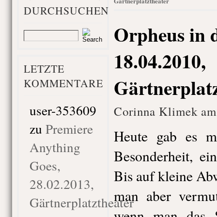
Gärtnerplatztheater
DURCHSUCHEN
Orpheus in d
18.04.2010,
LETZTE
Gärtnerplat
KOMMENTARE
user-353609
Corinna Klimek am 
zu
Premiere
Heute gab es ma
Anything
Besonderheit, ei
Goes,
Bis auf kleine Ab
28.02.2013,
man aber vermut
Gärtnerplatztheater
wenn man das S