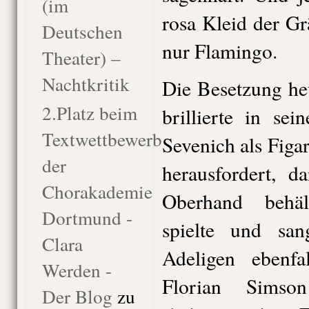
(im
rosa Kleid der Gr
Deutschen
nur Flamingo.
Theater) –
Nachtkritik
Die Besetzung heu
2.Platz beim
brillierte in se
Textwettbewerb
Sevenich als Fig
der
herausfordert, d
Chorakademie
Oberhand behä
Dortmund -
spielte und san
Clara
Adeligen ebenfa
Werden -
Florian Simso
Der Blog
zu