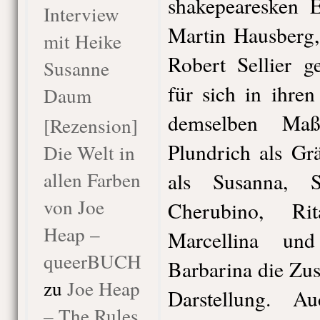
shakepearesken E
Interview
Martin Hausberg,
mit Heike
Robert Sellier 
Susanne
für sich in ihren
Daum
demselben Maß
[Rezension]
Plundrich als Gr
Die Welt in
allen Farben
als Susanna, 
von Joe
Cherubino, Ri
Heap –
Marcellina un
queerBUCH
Barbarina die Zu
zu
Joe Heap
Darstellung. 
– The Rules