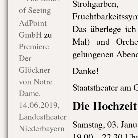
Strohgarben
of Seeing
Fruchtbarkeitssy
AdPoint
Das überlege ich
GmbH
zu
Mal) und Orche
Premiere
gelungenen Abend
Der
Glöckner
Danke!
von Notre
Staatstheater am 
Dame,
Die Hochzeit
14.06.2019,
Landestheater
Samstag, 03. Janu
Niederbayern
19.00 – 22.30 Uh