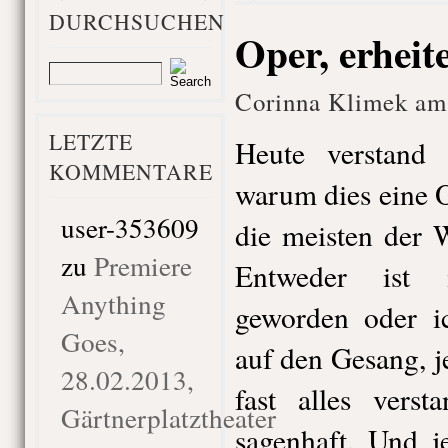
DURCHSUCHEN
Oper, erheit
Corinna Klimek am 
LETZTE
Heute verstand
KOMMENTARE
warum dies eine O
user-353609
die meisten der
zu
Premiere
Entweder ist 
Anything
geworden oder i
Goes,
auf den Gesang, j
28.02.2013,
fast alles vers
Gärtnerplatztheater
sagenhaft. Und j