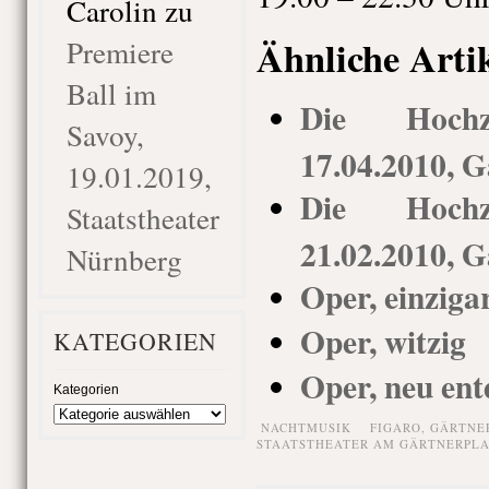
Carolin
zu
Ähnliche Arti
Premiere
Ball im
Die Hochz
Savoy,
17.04.2010, G
19.01.2019,
Die Hochz
Staatstheater
21.02.2010, G
Nürnberg
Oper, einziga
Oper, witzig
KATEGORIEN
Oper, neu ent
Kategorien
NACHTMUSIK
FIGARO
,
GÄRTNE
STAATSTHEATER AM GÄRTNERPLA