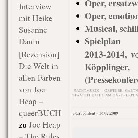
Oper, ersatzw
Interview
Oper, emotio
mit Heike
Musical, schil
Susanne
Spielplan G
Daum
2013-2014, vo
[Rezension]
Die Welt in
Köppling
allen Farben
(Pressekonfer
von Joe
NACHTMUSIK
GÄRTNER
,
GÄRTN
STAATSTHEATER AM GÄRTNERPLA
Heap –
queerBUCH
Cat content – 16.02.2009
«
zu
Joe Heap
– The Rules