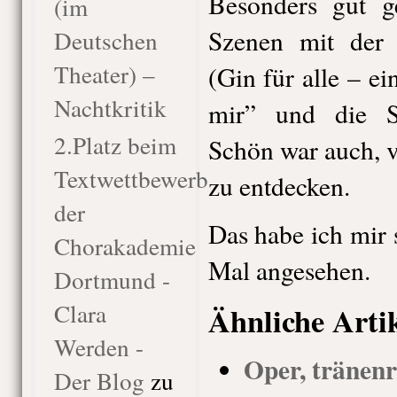
Besonders gut g
(im
Szenen mit der
Deutschen
Theater) –
(Gin für alle – ei
Nachtkritik
mir” und die Sz
2.Platz beim
Schön war auch, v
Textwettbewerb
zu entdecken.
der
Das habe ich mir 
Chorakademie
Mal angesehen.
Dortmund -
Clara
Ähnliche Arti
Werden -
Oper, tränenr
Der Blog
zu