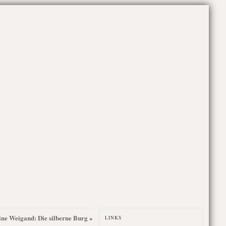
bine Weigand: Die silberne Burg
»
LINKS