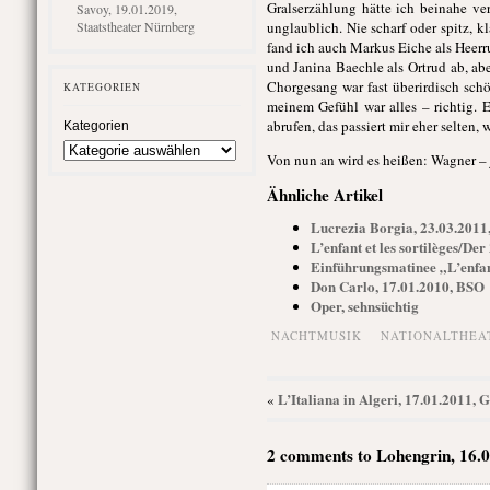
Gralserzählung hätte ich beinahe ve
Savoy, 19.01.2019,
Staatstheater Nürnberg
unglaublich. Nie scharf oder spitz, k
fand ich auch Markus Eiche als Heerr
und Janina Baechle als Ortrud ab, ab
Chorgesang war fast überirdisch schö
KATEGORIEN
meinem Gefühl war alles – richtig.
abrufen, das passiert mir eher selten,
Kategorien
Von nun an wird es heißen: Wagner – j
Ähnliche Artikel
Lucrezia Borgia, 23.03.2011
L’enfant et les sortilèges/De
Einführungsmatinee „L’enfant
Don Carlo, 17.01.2010, BSO
Oper, sehnsüchtig
NACHTMUSIK
NATIONALTHEA
L’Italiana in Algeri, 17.01.2011, 
«
2 comments to Lohengrin, 16.0