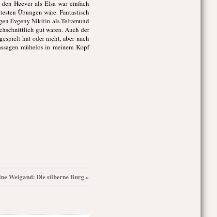
 den Heever als Elsa war einfach
chtesten Übungen wäre. Fantastisch
egen Evgeny Nikitin als Telramund
chschnittlich gut waren. Auch der
espielt hat oder nicht, aber nach
 Passagen mühelos in meinem Kopf
bine Weigand: Die silberne Burg
»