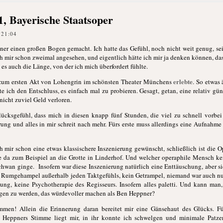
1, Bayerische Staatsoper
 21:04
er einen großen Bogen gemacht. Ich hatte das Gefühl, noch nicht weit genug, se
ch mir schon zweimal angesehen, und eigentlich hätte ich mir ja denken können, da
t es auch die Länge, von der ich mich überfordert fühlte.
erlebte
l zum ersten Akt von Lohengrin im schönsten Theater Münchens
. So etwas 
ste ich den Entschluss, es einfach mal zu probieren. Gesagt, getan, eine relativ gü
e nicht zuviel Geld verloren.
ücksgefühl, dass mich in diesen knapp fünf Stunden, die viel zu schnell vorbei
ung und alles in mir schreit nach mehr. Fürs erste muss allerdings eine Aufnahme re
h mir schon eine etwas klassischere Inszenierung gewünscht, schließlich ist die O
 da zum Beispiel an die Grotte in Linderhof. Und welcher operaphile Mensch ken
hwan ginge. Insofern war diese Inszenierung natürlich eine Enttäuschung, aber sie
es Rumgehampel außerhalb jeden Taktgefühls, kein Getrampel, niemand war auch nu
hung, keine Psychotherapie des Regisseurs. Insofern alles paletti. Und kann m
ogen zu werden, das würdevoller machen als Ben Heppner?
mmen! Allein die Erinnerung daran bereitet mir eine Gänsehaut des Glücks. F
n Heppners Stimme liegt mir, in ihr konnte ich schwelgen und minimale Patzer,