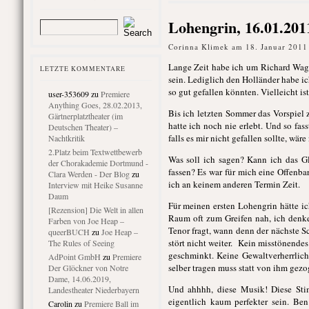
Lohengrin, 16.01.201
Corinna Klimek am 18. Januar 2011
Lange Zeit habe ich um Richard Wagn
LETZTE KOMMENTARE
sein. Lediglich den Holländer habe i
so gut gefallen könnten. Vielleicht is
user-353609
zu
Premiere
Anything Goes, 28.02.2013,
Bis ich letzten Sommer das Vorspie
Gärtnerplatztheater (im
hatte ich noch nie erlebt. Und so fas
Deutschen Theater) –
falls es mir nicht gefallen sollte, wär
Nachtkritik
2.Platz beim Textwettbewerb
Was soll ich sagen? Kann ich das Gl
der Chorakademie Dortmund -
fassen? Es war für mich eine Offenbar
Clara Werden - Der Blog
zu
ich an keinem anderen Termin Zeit.
Interview mit Heike Susanne
Daum
Für meinen ersten Lohengrin hätte ic
[Rezension] Die Welt in allen
Raum oft zum Greifen nah, ich denke
Farben von Joe Heap –
Tenor fragt, wann denn der nächste Sc
queerBUCH
zu
Joe Heap –
stört nicht weiter. Kein misstönend
The Rules of Seeing
geschminkt. Keine Gewaltverherrlic
AdPoint GmbH
zu
Premiere
selber tragen muss statt von ihm gez
Der Glöckner von Notre
Dame, 14.06.2019,
Und ahhhh, diese Musik! Diese Sti
Landestheater Niederbayern
eigentlich kaum perfekter sein. Be
Carolin
zu
Premiere Ball im