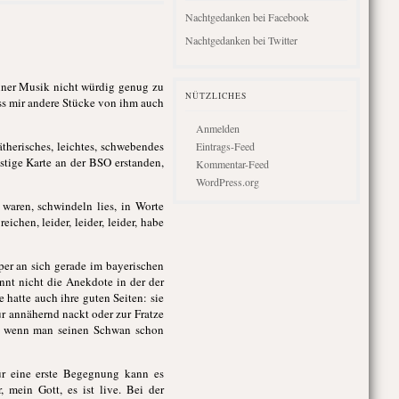
Nachtgedanken bei Facebook
Nachtgedanken bei Twitter
iner Musik nicht würdig genug zu
NÜTZLICHES
ss mir andere Stücke von ihm auch
Anmelden
ätherisches, leichtes, schwebendes
Eintrags-Feed
nstige Karte an der BSO erstanden,
Kommentar-Feed
WordPress.org
 waren, schwindeln lies, in Worte
ichen, leider, leider, leider, habe
per an sich gerade im bayerischen
nt nicht die Anekdote in der der
 hatte auch ihre guten Seiten: sie
r annähernd nackt oder zur Fratze
an, wenn man seinen Schwan schon
ür eine erste Begegnung kann es
 mein Gott, es ist live. Bei der