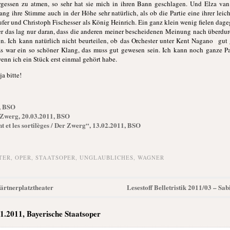
rgessen zu atmen, so sehr hat sie mich in ihren Bann geschlagen. Und Elza van
lang ihre Stimme auch in der Höhe sehr natürlich, als ob die Partie eine ihrer lei
ufer und Christoph Fischesser als König Heinrich. Ein ganz klein wenig fielen dag
er das lag nur daran, dass die anderen meiner bescheidenen Meinung nach überdur
n. Ich kann natürlich nicht beurteilen, ob das Orchester unter Kent Nagano gut g
 Es war ein so schöner Klang, das muss gut gewesen sein. Ich kann noch ganze
 wenn ich ein Stück erst einmal gehört habe.
a bitte!
, BSO
r Zwerg, 20.03.2011, BSO
 et les sortilèges / Der Zwerg“, 13.02.2011, BSO
TER
,
OPER
,
STAATSOPER
,
UNGLAUBLICHES
,
WAGNER
Gärtnerplatztheater
Lesestoff Belletristik 2011/03 – Sa
1.2011, Bayerische Staatsoper