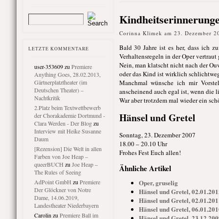
Kindheitserinnerung
Corinna Klimek am 23. Dezember 2
Bald 30 Jahre ist es her, dass ich 
LETZTE KOMMENTARE
Verhaltensregeln in der Oper vertraut
Nein, man klatscht nicht nach der Ou
user-353609
zu
Premiere
oder das Kind ist wirklich schlichtwe
Anything Goes, 28.02.2013,
Gärtnerplatztheater (im
Manchmal wünsche ich mir Vorstell
Deutschen Theater) –
anscheinend auch egal ist, wenn die 
Nachtkritik
War aber trotzdem mal wieder ein sch
2.Platz beim Textwettbewerb
Hänsel und Gretel
der Chorakademie Dortmund -
Clara Werden - Der Blog
zu
Interview mit Heike Susanne
Sonntag, 23. Dezember 2007
Daum
18.00 – 20.10 Uhr
[Rezension] Die Welt in allen
Frohes Fest Euch allen!
Farben von Joe Heap –
queerBUCH
zu
Joe Heap –
Ähnliche Artikel
The Rules of Seeing
AdPoint GmbH
zu
Premiere
Oper, gruselig
Der Glöckner von Notre
Hänsel und Gretel, 02.01.201
Dame, 14.06.2019,
Hänsel und Gretel, 02.01.201
Landestheater Niederbayern
Hänsel und Gretel, 06.01.201
Carolin
zu
Premiere Ball im
Hänsel und Gretel, 23.12.200