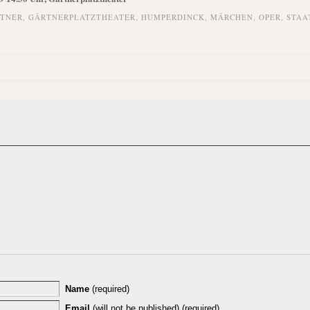
TNER
,
GÄRTNERPLATZTHEATER
,
HUMPERDINCK
,
MÄRCHEN
,
OPER
,
STAA
Name
(required)
Email
(will not be published) (required)