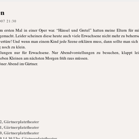
en
007 21:30
zum ersten Mal in einer Oper war. “Hänsel und Gretel” hatten meine Eltern für 
 gemacht. Leider scheinen diese heute auch viele Erwachsene nicht mehr zu beherrs
vertüre! Und wenn man einem Kind jede Szene erklären muss, dann sollte man sich 
g noch zu klein.
ungen nur für Erwachsene. Nur Abendvorstellungen zu besuchen, klappt leid
lieben Kleinen am nächsten Morgen früh raus müssen.
öner Abend im Gärtner.
2, Gärtnerplatztheater
1, Gärtnerplatztheater
0, Gärtnerplatztheater
9 14.30 Uhr, Gärtnerplatztheater