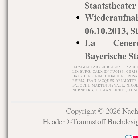
Staatstheate
Wiederaufna
06.10.2013, S
La Ceneren
Bayerische St
KOMMENTAR SCHREIBEN
NACH
LIMBURG
,
CARMEN FUGISS
,
CHRIS
DAEYOUNG KIM
,
GIOACHINO ROSS
REIMS
,
JEAN-JACQUES DELMOTTE
BALOCHI
,
MARTIN NYVALL
,
NICO
NÜRNBERG
,
TILMAN LICHDI
,
YONG
Copyright © 2026
Nach
Header ©Traumstoff Buchdesi