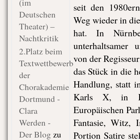
(im
seit den 1980er
Deutschen
Weg wieder in di
Theater) –
hat. In Nürnb
Nachtkritik
unterhaltsamer 
2.Platz beim
von der Regisseuri
Textwettbewerb
das Stück in die h
der
Handlung, statt 
Chorakademie
Karls X, in B
Dortmund -
Europäischen Parl
Clara
Fantasie, Witz, 
Werden -
Der Blog
zu
Portion Satire ste