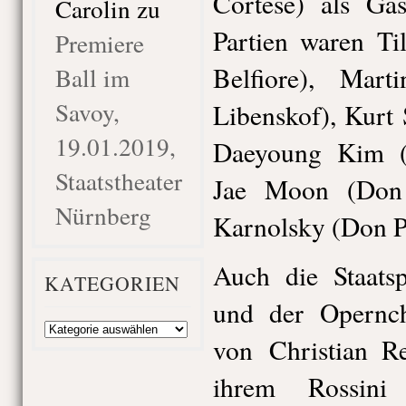
Cortese) als Ga
Carolin
zu
Partien waren Ti
Premiere
Belfiore), Mar
Ball im
Savoy,
Libenskof), Kurt
19.01.2019,
Daeyoung Kim (
Staatstheater
Jae Moon (Don 
Nürnberg
Karnolsky (Don P
Auch die Staats
KATEGORIEN
und der Opernch
Kategorien
von Christian Re
ihrem Rossini