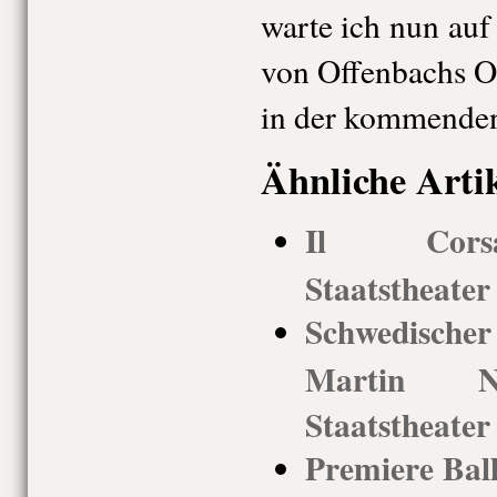
warte ich nun au
von Offenbachs O
in der kommenden
Ähnliche Arti
Il Corsa
Staatstheate
Schwedisch
Martin Nyv
Staatstheate
Premiere Ball