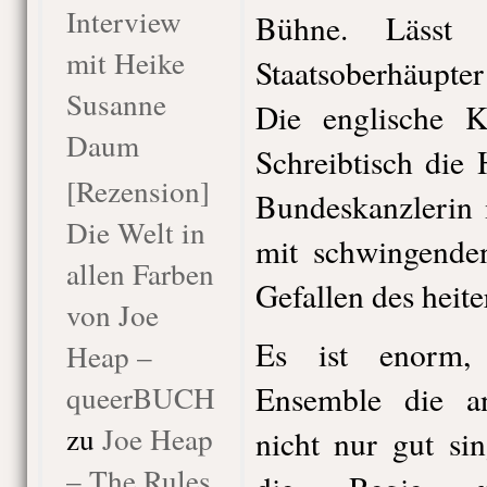
Interview
Bühne. Lässt g
mit Heike
Staatsoberhäupter
Susanne
Die englische K
Daum
Schreibtisch die 
[Rezension]
Bundeskanzlerin 
Die Welt in
mit schwingende
allen Farben
Gefallen des heit
von Joe
Es ist enorm,
Heap –
queerBUCH
Ensemble die an
zu
Joe Heap
nicht nur gut si
– The Rules