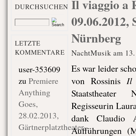
Il viaggio a 
DURCHSUCHEN
09.06.2012, 
Nürnberg
LETZTE
KOMMENTARE
NachtMusik am 13. 
Es war leider sch
user-353609
Il
von Rossinis
zu
Premiere
Anything
Staatstheater
Goes,
Regisseurin Laura
28.02.2013,
dank Claudio A
Gärtnerplatztheater
Aufführungen (M