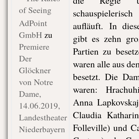
die Regie u
of Seeing
schauspieleri
AdPoint
aufläuft. In die
GmbH
zu
gibt es zehn gro
Premiere
Partien zu beset
Der
waren alle aus d
Glöckner
besetzt. Die Da
von Notre
waren: Hrachuh
Dame,
Anna Lapkovskaj
14.06.2019,
Claudia Kathari
Landestheater
Folleville) und 
Niederbayern