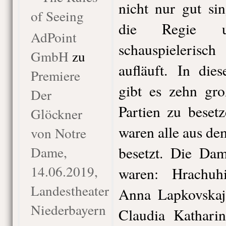
nicht nur gut si
of Seeing
die Regie u
AdPoint
schauspieleri
GmbH
zu
aufläuft. In die
Premiere
gibt es zehn gro
Der
Partien zu beset
Glöckner
waren alle aus d
von Notre
Dame,
besetzt. Die Da
14.06.2019,
waren: Hrachuh
Landestheater
Anna Lapkovskaj
Niederbayern
Claudia Kathari