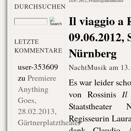
14.07.2012, Prinzregententheater
DURCHSUCHEN
Il viaggio a 
09.06.2012, 
LETZTE
Nürnberg
KOMMENTARE
user-353609
NachtMusik am 13. 
zu
Premiere
Es war leider sch
Anything
Il
von Rossinis
Goes,
Staatstheater
28.02.2013,
Regisseurin Laura
Gärtnerplatztheater
dank Claudio A