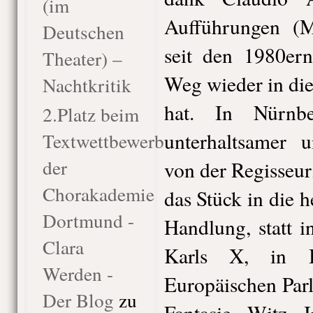
(im
Aufführungen (M
Deutschen
seit den 1980er
Theater) –
Weg wieder in di
Nachtkritik
hat. In Nürnb
2.Platz beim
unterhaltsamer 
Textwettbewerb
der
von der Regisseuri
Chorakademie
das Stück in die h
Dortmund -
Handlung, statt 
Clara
Karls X, in B
Werden -
Europäischen Parl
Der Blog
zu
Fantasie, Witz, 