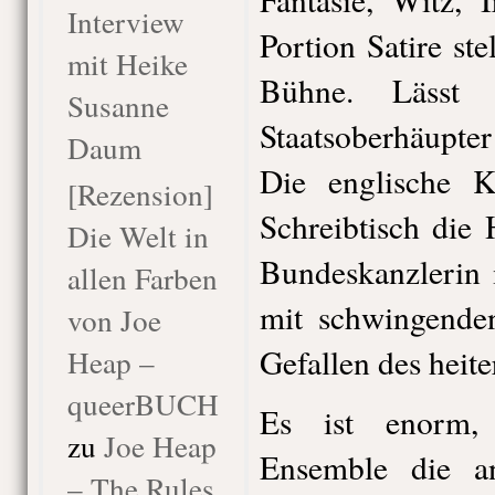
Interview
Portion Satire ste
mit Heike
Bühne. Lässt g
Susanne
Staatsoberhäupter
Daum
Die englische K
[Rezension]
Schreibtisch die 
Die Welt in
Bundeskanzlerin 
allen Farben
mit schwingende
von Joe
Gefallen des heit
Heap –
queerBUCH
Es ist enorm,
zu
Joe Heap
Ensemble die an
– The Rules