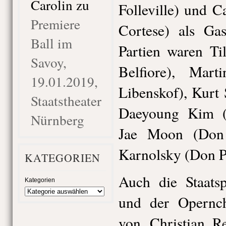
Carolin
zu
Folleville) und 
Premiere
Cortese) als Ga
Ball im
Partien waren Ti
Savoy,
Belfiore), Mar
19.01.2019,
Libenskof), Kurt
Staatstheater
Daeyoung Kim (
Nürnberg
Jae Moon (Don 
Karnolsky (Don P
KATEGORIEN
Auch die Staats
Kategorien
und der Opernch
von Christian Re