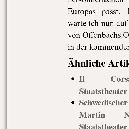
Europas passt. 
warte ich nun au
von Offenbachs O
in der kommenden
Ähnliche Arti
Il Corsa
Staatstheate
Schwedisch
Martin Nyv
Staatstheate