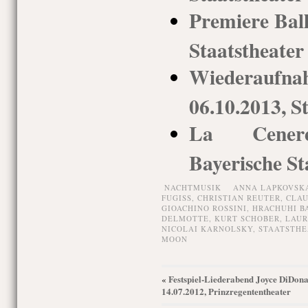
Premiere Ball
Staatstheate
Wiederaufna
06.10.2013, S
La Ceneren
Bayerische St
NACHTMUSIK
ANNA LAPKOVSK
FUGISS
,
CHRISTIAN REUTER
,
CLAU
GIOACHINO ROSSINI
,
HRACHUHI B
DELMOTTE
,
KURT SCHOBER
,
LAUR
NICOLAI KARNOLSKY
,
STAATSTHE
MOON
Festspiel-Liederabend Joyce DiDona
«
14.07.2012, Prinzregententheater