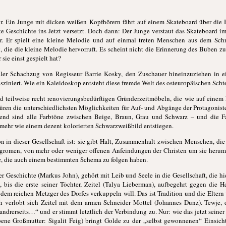
r. Ein Junge mit dicken weißen Kopfhörern fährt auf einem Skateboard über die
lte Geschichte ins Jetzt versetzt. Doch dann: Der Junge verstaut das Skateboard 
or. Er spielt eine kleine Melodie und auf einmal treten Menschen aus dem Sc
 die die kleine Melodie hervorruft. Es scheint nicht die Erinnerung des Buben zu s
sie einst gespielt hat?
ler Schachzug von Regisseur Barrie Kosky, den Zuschauer hineinzuziehen in ei
fasziniert. Wie ein Kaleidoskop entsteht diese fremde Welt des osteuropäischen Scht
d teilweise recht renovierungsbedürftigen Gründerzeitmöbeln, die wie auf einem
ren die unterschiedlichsten Möglichkeiten für Auf- und Abgänge der Protagonisten
erend sind alle Farbtöne zwischen Beige, Braun, Grau und Schwarz – und die F
mehr wie einem dezent kolorierten Schwarzweißbild entstiegen.
ion in dieser Gesellschaft ist: sie gibt Halt, Zusammenhalt zwischen Menschen, di
romen, von mehr oder weniger offenen Anfeindungen der Christen um sie herum. 
e, die auch einem bestimmten Schema zu folgen haben.
 Geschichte (Markus John), gehört mit Leib und Seele in die Gesellschaft, die hie
a, bis die erste seiner Töchter, Zeitel (Talya Lieberman), aufbegehrt gegen die H
dem reichen Metzger des Dorfes verkuppeln will. Das ist Tradition und die Eltern 
h verlobt sich Zeitel mit dem armen Schneider Mottel (Johannes Dunz). Tewje, de
andrerseits…“ und er stimmt letztlich der Verbindung zu. Nur: wie das jetzt seine
bene Großmutter: Sigalit Feig) bringt Golde zu der „selbst gewonnenen“ Einsicht