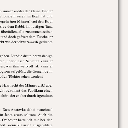
ch immer wieder der kleine Fiedler
lutionäre Flausen im Kopf hat und
regeln (nur Männer!) auf den Kopf
lusive dem Rabbi, im lustigen Tanz
r überfallen, alle zusammentreiben
t und doch gefriert dem Zuschauer
ekt wie der schwarz-weiß gedrehte
gehen. Nur die dritte heiratsfähige
en, über diesen Schatten kann er
s, was ihm wertvoll ist, kann er
Pogrom aufgelöst, die Gemeinde in
großen Töchter sehen werden?
ie Haartracht der Männer z.B.) aber
huscht bekommt das Publikum einen
gehört, der er aber durch irgendwas
bt. Dass Anatevka dabei manchmal
in Jente etwas seltsam. Auch die
 Orchester hätte ich mir bei den
dert, wenn klassisch ausgebildete