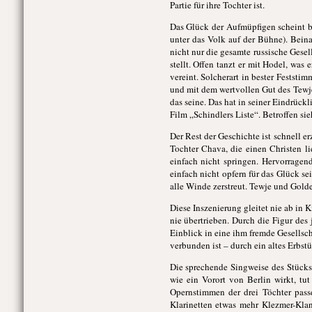
Partie für ihre Tochter ist.
Das Glück der Aufmüpfigen scheint be
unter das Volk auf der Bühne). Bein
nicht nur die gesamte russische Gese
stellt. Offen tanzt er mit Hodel, was
vereint. Solcherart in bester Feststi
und mit dem wertvollen Gut des Tewje
das seine. Das hat in seiner Eindrüc
Film „Schindlers Liste“. Betroffen si
Der Rest der Geschichte ist schnell er
Tochter Chava, die einen Christen l
einfach nicht springen. Hervorragen
einfach nicht opfern für das Glück s
alle Winde zerstreut. Tewje und Gold
Diese Inszenierung gleitet nie ab in K
nie übertrieben. Durch die Figur de
Einblick in eine ihm fremde Gesellscha
verbunden ist – durch ein altes Erbs
Die sprechende Singweise des Stück
wie ein Vorort von Berlin wirkt, tu
Opernstimmen der drei Töchter pass
Klarinetten etwas mehr Klezmer-Klan