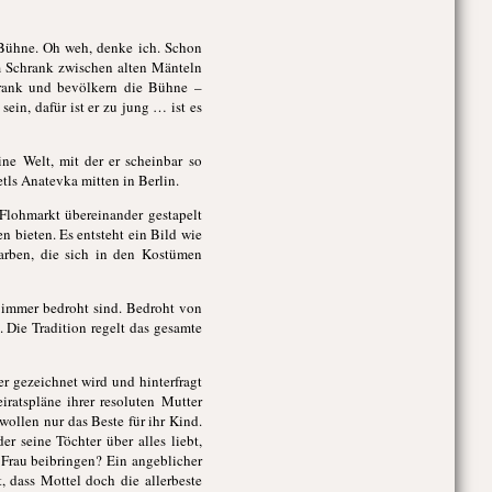
 Bühne. Oh weh, denke ich. Schon
im Schrank zwischen alten Mänteln
hrank und bevölkern die Bühne –
ein, dafür ist er zu jung … ist es
ne Welt, mit der er scheinbar so
etls Anatevka mitten in Berlin.
 Flohmarkt übereinander gestapelt
 bieten. Es entsteht ein Bild wie
arben, die sich in den Kostümen
e immer bedroht sind. Bedroht von
Die Tradition regelt das gesamte
r gezeichnet wird und hinterfragt
eiratspläne ihrer resoluten Mutter
wollen nur das Beste für ihr Kind.
r seine Töchter über alles liebt,
r Frau beibringen? Ein angeblicher
, dass Mottel doch die allerbeste