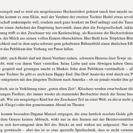
siegelt und es wird ein ausgelassenes Hochzeitsfest gefeiert (auch hier mischt si
ahe kommt es zum Eklat, weil der Verehrer der zweiten Tochter Hodel etwas revo
llschaft umkrempeln will, sondern auch ganz konkret im Dorf anfängt und die Tanz
 erst einen Aufschrei der Empörung hervorruft, dann aber die Festgesellschaft, ink
mmung trifft es den Zuschauer wie ein Keulenschlag, als Rassisten die Hochzeitsfeie
, der Milch aus seinen vollen Eimern überschütten. Hier fließt kein Tröpfchen Blu
klichkeit und in dem sepia-schwarz-grau gehaltenen Bühnenbild einen ähnlichen Eff
eht das Publikum den Vorhang zur Pause fallen.
zählt: auch Hodel darf mit ihrem Verehrer ziehen, schweren Herzens lässt Tewje sie 
iebt, wird von ihrem Vater verstoßen. Seine Liebe und sein Abwägen haben Grenz
d gespielt und gesungen macht es Markus John dem Publikum verständlich – alle
einer Tochter. So gibt es auch kein Happy-End: Das Dorf Anatevka wird durch ein 
e emigrieren mit den jüngeren Töchtern nach Amerika – ob sie jemals wieder ihre 
itsch, nie in Verklärung einer „guten alten Zeit“. Klischees werden zwar bedient (d
s jungen Fiedlers, der immer wieder als staunender Beobachter durch die Szene 
ft. Wie ein neugieriges Kind hat der Zuschauer Teil an einer Welt, zu der er nicht 
tück (Geige) oder den gemeinsamen Abend im Theater.
s kommt besonders Dagmar Manzel entgegen, die eine herrlich resolute Golde gi
t dem Genuss keinen Abbruch, wirkt nur in den Szenen mit der Heiratsvermittler
en sich hervorragend dem Stil des Stücks an und wirken nie aufgesetzt. Nur im
g gewünscht – aber das ist so eine spezielle Spieltechnik, dass es nicht verwun