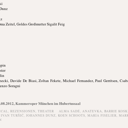
ki
 Dunz
tz
Oma Zeitel, Goldes Großmutter Sigalit Feig
spin
ster
lin
ecki, Davide De Biasi, Zoltan Fekete, Michael Fernandez, Paul Gerritsen, Csab
renzo Soragni
3.08.2012, Kammeroper München im Hubertussaal
ICAL,
REZENSIONEN,
THEATER
ALMA SADÉ
,
ANATEVKA
,
BARRIE KOSK
,
IVAN TURŠIĆ
,
JOHANNES DUNZ
,
KOEN SCHOOTS
,
MARIA FISELIER
,
MARK
N