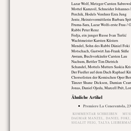
Lazar Wolf, Metzger Carsten Sabrows
Mottel Kamzoil, Schneider Johannes
Perchik, Hodels Verehrer Ezra Jung
Jente, Heiratsvermittlerin Barbara Spi
Fruma-Sara, Lazar Wolfs erste Frau / 
Rabbi Peter Renz
Fedja, ein junger Russe Ivan Turšić
Wachtmeister Karsten Küsters
Mendel, Sohn des Rabbi Dániel Foki
Motschach, Gastwirt Jan-Frank Süße
Awram, Buchverkäufer Carsten Lau
Nachum, Bettler Tim Dietrich
Schandel, Mottels Mutters Saskia Kri
Der Fiedler auf dem Dach Raphael Kü
Chorsolisten der Komischen Oper Ber
Tänzer Shane Dickson, Damian Czarn
Jonas, Daniel Ojeda, Marcell Prét, Lo
Ähnliche Artikel
Premiere La Cenerentola, 2
KOMMENTAR SCHREIBEN
MUS
DAGMAR MANZEL
,
DANIEL FOKI
SIGALIT FEIG
,
TALYA LIEBERMA