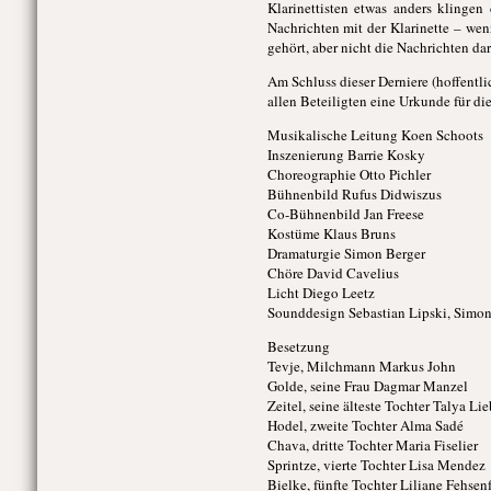
Klarinettisten etwas anders klinge
Nachrichten mit der Klarinette – wen
gehört, aber nicht die Nachrichten dar
Am Schluss dieser Derniere (hoffentl
allen Beteiligten eine Urkunde für di
Musikalische Leitung Koen Schoots
Inszenierung Barrie Kosky
Choreographie Otto Pichler
Bühnenbild Rufus Didwiszus
Co-Bühnenbild Jan Freese
Kostüme Klaus Bruns
Dramaturgie Simon Berger
Chöre David Cavelius
Licht Diego Leetz
Sounddesign Sebastian Lipski, Simon
Besetzung
Tevje, Milchmann Markus John
Golde, seine Frau Dagmar Manzel
Zeitel, seine älteste Tochter Talya Li
Hodel, zweite Tochter Alma Sadé
Chava, dritte Tochter Maria Fiselier
Sprintze, vierte Tochter Lisa Mendez
Bielke, fünfte Tochter Liliane Fehsen