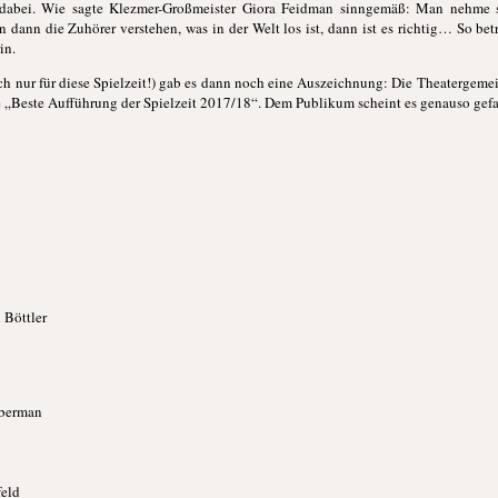
n dabei. Wie sagte Klezmer-Großmeister Giora Feidman sinngemäß: Man nehme s
n dann die Zuhörer verstehen, was in der Welt los ist, dann ist es richtig… So be
in.
ich nur für diese Spielzeit!) gab es dann noch eine Auszeichnung: Die Theatergeme
e „Beste Aufführung der Spielzeit 2017/18“. Dem Publikum scheint es genauso gefal
 Böttler
eberman
feld