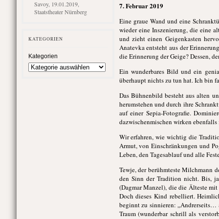
Savoy, 19.01.2019,
7. Februar 2019
Staatstheater Nürnberg
Eine graue Wand und eine Schranktü
wieder eine Inszenierung, die eine a
und zieht einen Geigenkasten herv
KATEGORIEN
Anatevka entsteht aus der Erinnerung,
die Erinnerung der Geige? Dessen, der 
Kategorien
Ein wunderbares Bild und ein genia
überhaupt nichts zu tun hat. Ich bin 
Das Bühnenbild besteht aus alten un
herumstehen und durch ihre Schranktü
auf einer Sepia-Fotografie. Domini
dazwischenmischen wirken ebenfalls 
Wir erfahren, wie wichtig die Tradit
Armut, von Einschränkungen und Pog
Leben, den Tagesablauf und alle Fest
Tewje, der berühmteste Milchmann der
den Sinn der Tradition nicht. Bis, j
(Dagmar Manzel), die die Älteste mit 
Doch dieses Kind rebelliert. Heimlic
beginnt zu sinnieren: „Andrerseits… 
Traum (wunderbar schrill als verstor