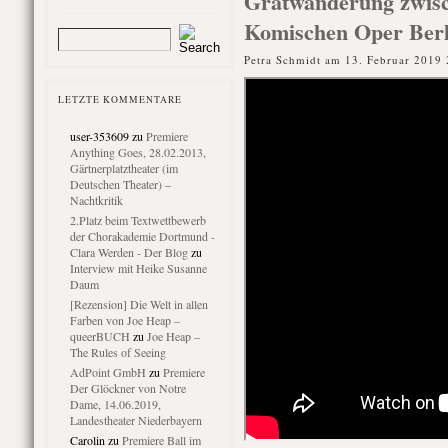
Gratwanderung zwisc
Komischen Oper Berl
Petra Schmidt am 13. Februar 2019 
LETZTE KOMMENTARE
user-353609
zu
Premiere
Anything Goes, 28.02.2013,
Gärtnerplatztheater (im
Deutschen Theater) –
Nachtkritik
2.Platz beim Textwettbewerb
der Chorakademie Dortmund -
Clara Werden - Der Blog
zu
Interview mit Heike Susanne
Daum
[Rezension] Die Welt in allen
Farben von Joe Heap –
queerBUCH
zu
Joe Heap –
The Rules of Seeing
AdPoint GmbH
zu
Premiere
Der Glöckner von Notre
Dame, 14.06.2019,
Landestheater Niederbayern
Carolin
zu
Premiere Ball im