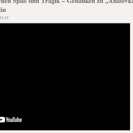
hen Spaß und Tragik – Gedanken zu „Anatevka
in
23:27