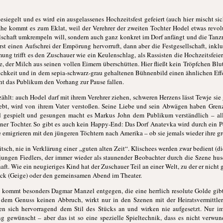
siegelt und es wird ein ausgelassenes Hochzeitsfest gefeiert (auch hier mischt si
ahe kommt es zum Eklat, weil der Verehrer der zweiten Tochter Hodel etwas revo
llschaft umkrempeln will, sondern auch ganz konkret im Dorf anfängt und die Tanz
 erst einen Aufschrei der Empörung hervorruft, dann aber die Festgesellschaft, ink
mmung trifft es den Zuschauer wie ein Keulenschlag, als Rassisten die Hochzeitsfeie
, der Milch aus seinen vollen Eimern überschütten. Hier fließt kein Tröpfchen Blu
klichkeit und in dem sepia-schwarz-grau gehaltenen Bühnenbild einen ähnlichen Eff
eht das Publikum den Vorhang zur Pause fallen.
zählt: auch Hodel darf mit ihrem Verehrer ziehen, schweren Herzens lässt Tewje sie 
iebt, wird von ihrem Vater verstoßen. Seine Liebe und sein Abwägen haben Grenz
d gespielt und gesungen macht es Markus John dem Publikum verständlich – alle
einer Tochter. So gibt es auch kein Happy-End: Das Dorf Anatevka wird durch ein 
e emigrieren mit den jüngeren Töchtern nach Amerika – ob sie jemals wieder ihre 
itsch, nie in Verklärung einer „guten alten Zeit“. Klischees werden zwar bedient (d
s jungen Fiedlers, der immer wieder als staunender Beobachter durch die Szene 
ft. Wie ein neugieriges Kind hat der Zuschauer Teil an einer Welt, zu der er nicht 
tück (Geige) oder den gemeinsamen Abend im Theater.
s kommt besonders Dagmar Manzel entgegen, die eine herrlich resolute Golde gi
t dem Genuss keinen Abbruch, wirkt nur in den Szenen mit der Heiratsvermittler
en sich hervorragend dem Stil des Stücks an und wirken nie aufgesetzt. Nur im
g gewünscht – aber das ist so eine spezielle Spieltechnik, dass es nicht verwun