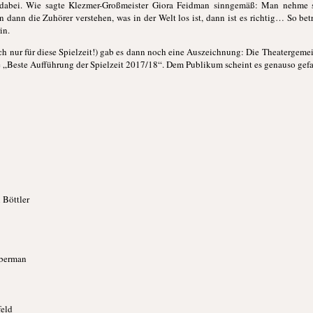
n dabei. Wie sagte Klezmer-Großmeister Giora Feidman sinngemäß: Man nehme s
n dann die Zuhörer verstehen, was in der Welt los ist, dann ist es richtig… So be
in.
ich nur für diese Spielzeit!) gab es dann noch eine Auszeichnung: Die Theatergeme
e „Beste Aufführung der Spielzeit 2017/18“. Dem Publikum scheint es genauso gefal
 Böttler
eberman
feld