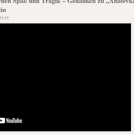
hen Spaß und Tragik – Gedanken zu „Anatevka
in
23:27