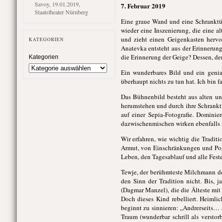
Savoy, 19.01.2019,
7. Februar 2019
Staatstheater Nürnberg
Eine graue Wand und eine Schranktü
wieder eine Inszenierung, die eine a
und zieht einen Geigenkasten herv
KATEGORIEN
Anatevka entsteht aus der Erinnerung,
die Erinnerung der Geige? Dessen, der 
Kategorien
Ein wunderbares Bild und ein genia
überhaupt nichts zu tun hat. Ich bin 
Das Bühnenbild besteht aus alten un
herumstehen und durch ihre Schranktü
auf einer Sepia-Fotografie. Domini
dazwischenmischen wirken ebenfalls 
Wir erfahren, wie wichtig die Tradit
Armut, von Einschränkungen und Pog
Leben, den Tagesablauf und alle Fest
Tewje, der berühmteste Milchmann der
den Sinn der Tradition nicht. Bis, j
(Dagmar Manzel), die die Älteste mit 
Doch dieses Kind rebelliert. Heimlic
beginnt zu sinnieren: „Andrerseits… 
Traum (wunderbar schrill als verstor