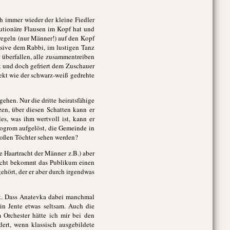
ch immer wieder der kleine Fiedler
lutionäre Flausen im Kopf hat und
regeln (nur Männer!) auf den Kopf
lusive dem Rabbi, im lustigen Tanz
r überfallen, alle zusammentreiben
t und doch gefriert dem Zuschauer
ekt wie der schwarz-weiß gedrehte
gehen. Nur die dritte heiratsfähige
en, über diesen Schatten kann er
s, was ihm wertvoll ist, kann er
Pogrom aufgelöst, die Gemeinde in
großen Töchter sehen werden?
ie Haartracht der Männer z.B.) aber
huscht bekommt das Publikum einen
gehört, der er aber durch irgendwas
bt. Dass Anatevka dabei manchmal
in Jente etwas seltsam. Auch die
 Orchester hätte ich mir bei den
dert, wenn klassisch ausgebildete