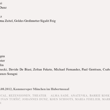
ki
 Dunz
tz
Oma Zeitel, Goldes Großmutter Sigalit Feig
spin
ster
lin
ecki, Davide De Biasi, Zoltan Fekete, Michael Fernandez, Paul Gerritsen, Csab
renzo Soragni
3.08.2012, Kammeroper München im Hubertussaal
ICAL,
REZENSIONEN,
THEATER
ALMA SADÉ
,
ANATEVKA
,
BARRIE KOSK
,
IVAN TURŠIĆ
,
JOHANNES DUNZ
,
KOEN SCHOOTS
,
MARIA FISELIER
,
MARK
N