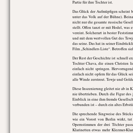
Partie für ihre Tochter ist.
Das Glück der Aufmüpfigen scheint be
unter das Volk auf der Bühne). Bein
nicht nur die gesamte russische Gese
stellt. Offen tanzt er mit Hodel, was
vereint. Solcherart in bester Feststi
und mit dem wertvollen Gut des Tewje
das seine. Das hat in seiner Eindrüc
Film „Schindlers Liste“. Betroffen si
Der Rest der Geschichte ist schnell er
Tochter Chava, die einen Christen l
einfach nicht springen. Hervorragen
einfach nicht opfern für das Glück s
alle Winde zerstreut. Tewje und Gold
Diese Inszenierung gleitet nie ab in K
nie übertrieben. Durch die Figur de
Einblick in eine ihm fremde Gesellscha
verbunden ist – durch ein altes Erbs
Die sprechende Singweise des Stück
wie ein Vorort von Berlin wirkt, tu
Opernstimmen der drei Töchter pass
Klarinetten etwas mehr Klezmer-Klan