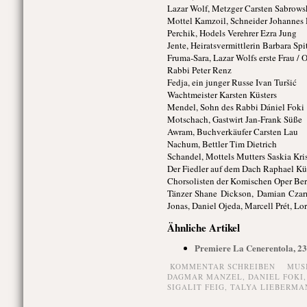
Lazar Wolf, Metzger Carsten Sabrows
Mottel Kamzoil, Schneider Johannes
Perchik, Hodels Verehrer Ezra Jung
Jente, Heiratsvermittlerin Barbara Spi
Fruma-Sara, Lazar Wolfs erste Frau / 
Rabbi Peter Renz
Fedja, ein junger Russe Ivan Turšić
Wachtmeister Karsten Küsters
Mendel, Sohn des Rabbi Dániel Foki
Motschach, Gastwirt Jan-Frank Süße
Awram, Buchverkäufer Carsten Lau
Nachum, Bettler Tim Dietrich
Schandel, Mottels Mutters Saskia Kri
Der Fiedler auf dem Dach Raphael Kü
Chorsolisten der Komischen Oper Ber
Tänzer Shane Dickson, Damian Czarn
Jonas, Daniel Ojeda, Marcell Prét, Lo
Ähnliche Artikel
Premiere La Cenerentola, 2
KOMMENTAR SCHREIBEN
MUS
DAGMAR MANZEL
,
DANIEL FOKI
SIGALIT FEIG
,
TALYA LIEBERMA