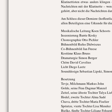
Klarinettisten etwas anders klinge
Nachrichten mit der Klarinette – wen
gehört, aber nicht die Nachrichten dar
Am Schluss dieser Derniere (hoffentl
allen Beteiligten eine Urkunde für di
Musikalische Leitung Koen Schoots
Inszenierung Barrie Kosky
Choreographie Otto Pichler
Bühnenbild Rufus Didwiszus
Co-Bühnenbild Jan Freese
Kostüme Klaus Bruns
Dramaturgie Simon Berger
Chöre David Cavelius
Licht Diego Leetz
Sounddesign Sebastian Lipski, Simon
Besetzung
Tevje, Milchmann Markus John
Golde, seine Frau Dagmar Manzel
Zeitel, seine älteste Tochter Talya Li
Hodel, zweite Tochter Alma Sadé
Chava, dritte Tochter Maria Fiselier
Sprintze, vierte Tochter Lisa Mendez
Bielke, fünfte Tochter Liliane Fehsen