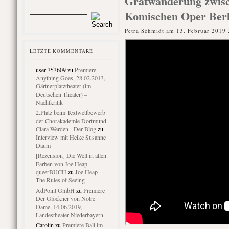
Gratwanderung zwisc
Komischen Oper Berl
Petra Schmidt am 13. Februar 2019 
LETZTE KOMMENTARE
user-353609
zu
Premiere
Anything Goes, 28.02.2013,
Gärtnerplatztheater (im
Deutschen Theater) –
Nachtkritik
2.Platz beim Textwettbewerb
der Chorakademie Dortmund -
Clara Werden - Der Blog
zu
Interview mit Heike Susanne
Daum
[Rezension] Die Welt in allen
Farben von Joe Heap –
queerBUCH
zu
Joe Heap –
The Rules of Seeing
AdPoint GmbH
zu
Premiere
Der Glöckner von Notre
Dame, 14.06.2019,
Landestheater Niederbayern
Carolin
zu
Premiere Ball im