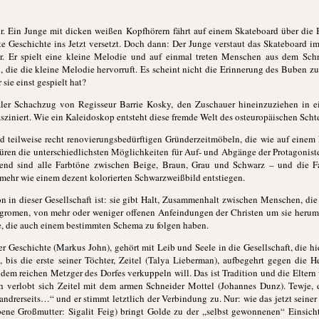
r. Ein Junge mit dicken weißen Kopfhörern fährt auf einem Skateboard über die
lte Geschichte ins Jetzt versetzt. Doch dann: Der Junge verstaut das Skateboard 
or. Er spielt eine kleine Melodie und auf einmal treten Menschen aus dem Sc
 die die kleine Melodie hervorruft. Es scheint nicht die Erinnerung des Buben zu s
sie einst gespielt hat?
ler Schachzug von Regisseur Barrie Kosky, den Zuschauer hineinzuziehen in ei
fasziniert. Wie ein Kaleidoskop entsteht diese fremde Welt des osteuropäischen Scht
d teilweise recht renovierungsbedürftigen Gründerzeitmöbeln, die wie auf einem
ren die unterschiedlichsten Möglichkeiten für Auf- und Abgänge der Protagonisten
erend sind alle Farbtöne zwischen Beige, Braun, Grau und Schwarz – und die F
mehr wie einem dezent kolorierten Schwarzweißbild entstiegen.
ion in dieser Gesellschaft ist: sie gibt Halt, Zusammenhalt zwischen Menschen, di
romen, von mehr oder weniger offenen Anfeindungen der Christen um sie herum. 
e, die auch einem bestimmten Schema zu folgen haben.
 Geschichte (Markus John), gehört mit Leib und Seele in die Gesellschaft, die hie
a, bis die erste seiner Töchter, Zeitel (Talya Lieberman), aufbegehrt gegen die H
dem reichen Metzger des Dorfes verkuppeln will. Das ist Tradition und die Eltern 
h verlobt sich Zeitel mit dem armen Schneider Mottel (Johannes Dunz). Tewje, de
andrerseits…“ und er stimmt letztlich der Verbindung zu. Nur: wie das jetzt seine
bene Großmutter: Sigalit Feig) bringt Golde zu der „selbst gewonnenen“ Einsicht