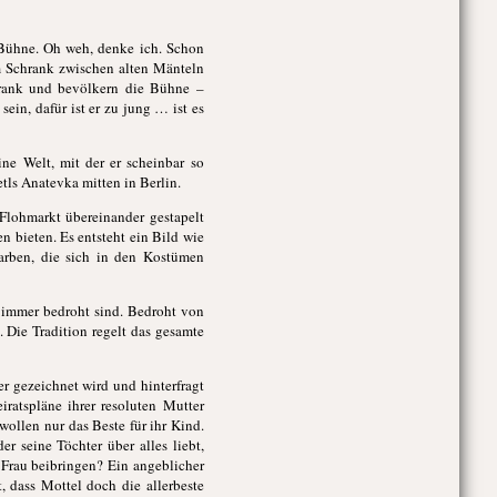
 Bühne. Oh weh, denke ich. Schon
im Schrank zwischen alten Mänteln
hrank und bevölkern die Bühne –
ein, dafür ist er zu jung … ist es
ne Welt, mit der er scheinbar so
etls Anatevka mitten in Berlin.
 Flohmarkt übereinander gestapelt
 bieten. Es entsteht ein Bild wie
arben, die sich in den Kostümen
e immer bedroht sind. Bedroht von
Die Tradition regelt das gesamte
r gezeichnet wird und hinterfragt
eiratspläne ihrer resoluten Mutter
wollen nur das Beste für ihr Kind.
r seine Töchter über alles liebt,
r Frau beibringen? Ein angeblicher
, dass Mottel doch die allerbeste