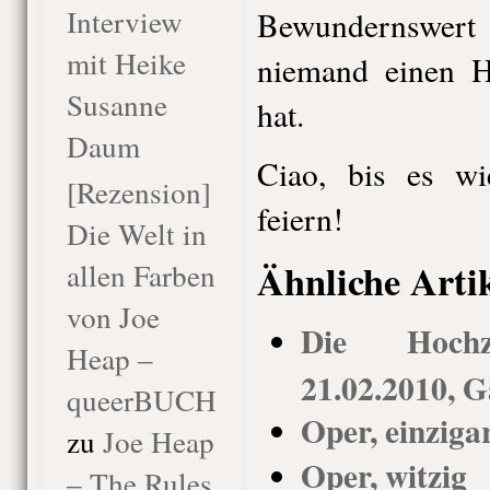
Interview
Bewundernswer
mit Heike
niemand einen H
Susanne
hat.
Daum
Ciao, bis es wi
[Rezension]
feiern!
Die Welt in
Ähnliche Arti
allen Farben
von Joe
Die Hochz
Heap –
21.02.2010, G
queerBUCH
Oper, einziga
zu
Joe Heap
Oper, witzig
– The Rules