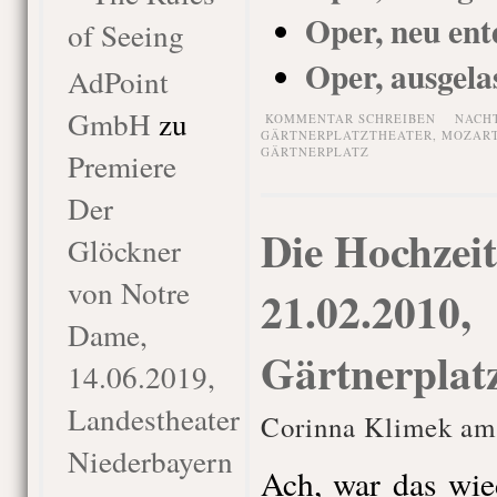
Oper, neu ent
of Seeing
Oper, ausgela
AdPoint
GmbH
zu
KOMMENTAR SCHREIBEN
NACH
GÄRTNERPLATZTHEATER
,
MOZAR
GÄRTNERPLATZ
Premiere
Der
Die Hochzeit
Glöckner
von Notre
21.02.2010,
Dame,
Gärtnerplat
14.06.2019,
Landestheater
Corinna Klimek am 
Niederbayern
Ach, war das wie