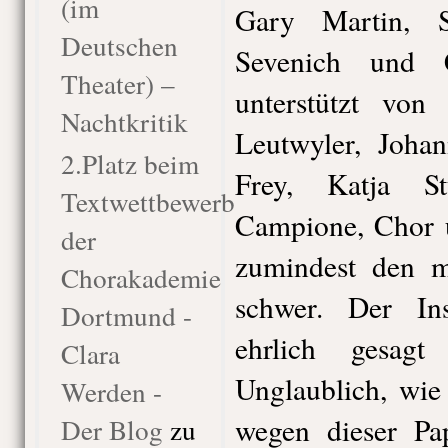
(im
Gary Martin, 
Deutschen
Sevenich und Ch
Theater) –
unterstützt von 
Nachtkritik
Leutwyler, Joha
2.Platz beim
Frey, Katja 
Textwettbewerb
Campione, Chor 
der
zumindest den m
Chorakademie
schwer. Der In
Dortmund -
ehrlich gesag
Clara
Unglaublich, wie
Werden -
wegen dieser Pap
Der Blog
zu