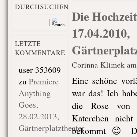
DURCHSUCHEN
Die Hochzeit
17.04.2010,
LETZTE
Gärtnerplat
KOMMENTARE
Corinna Klimek am 
user-353609
Eine schöne vorlä
zu
Premiere
war das! Ich hab
Anything
Goes,
die Rose von 
28.02.2013,
Katerchen nich
Gärtnerplatztheater
bekommt 😉 Das