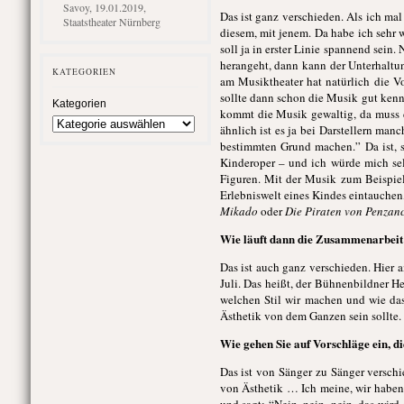
Savoy, 19.01.2019,
Das ist ganz verschieden. Als ich ma
Staatstheater Nürnberg
diesem, mit jenem. Da habe ich sehr 
soll ja in erster Linie spannend sein
herangeht, dann kann der Unterhaltun
KATEGORIEN
am Musiktheater hat natürlich die V
sollte dann schon die Musik gut kenn
Kategorien
kommt die Musik gewaltig, da muss da
ähnlich ist es ja bei Darstellern ma
bestimmten Grund machen.” Da ist, s
Kinderoper – und ich würde mich sel
Figuren. Mit der Musik zum Beispiel
Erlebniswelt eines Kindes eintauchen,
Mikado
oder
Die Piraten von Penzan
Wie läuft dann die Zusammenarbeit
Das ist auch ganz verschieden. Hier a
Juli. Das heißt, der Bühnenbildner H
welchen Stil wir machen und wie das
Ästhetik von dem Ganzen sein sollte.
Wie gehen Sie auf Vorschläge ein, 
Das ist von Sänger zu Sänger verschi
von Ästhetik … Ich meine, wir haben 