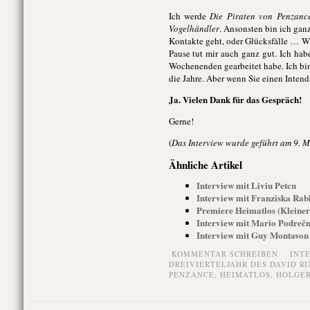
Ich werde
Die Piraten von Penzanc
Vogelhändler
. Ansonsten bin ich gan
Kontakte geht, oder Glücksfälle … Wie 
Pause tut mir auch ganz gut. Ich hab
Wochenenden gearbeitet habe. Ich bin
die Jahre. Aber wenn Sie einen Intend
Ja. Vielen Dank für das Gespräch!
Gerne!
(
Das Interview wurde geführt am 9. 
Ähnliche Artikel
Interview mit Liviu Petcu
Interview mit Franziska Rab
Premiere Heimatlos (Kleiner 
Interview mit Mario Podrečn
Interview mit Guy Montavon
KOMMENTAR SCHREIBEN
INT
DREIVIERTELJAHR DES DAVID R
PENZANCE
,
HEIMATLOS
,
HOLGER