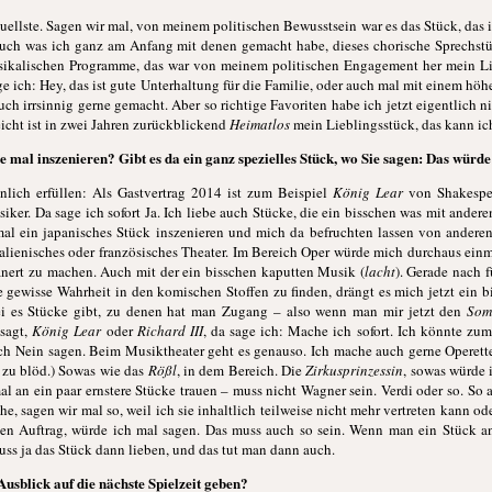
ktuellste. Sagen wir mal, von meinem politischen Bewusstsein war es das Stück, da
auch was ich ganz am Anfang mit denen gemacht habe, dieses chorische Sprechs
usikalischen Programme, das war von meinem politischen Engagement her mein L
age ich: Hey, das ist gute Unterhaltung für die Familie, oder auch mal mit einem 
uch irrsinnig gerne gemacht. Aber so richtige Favoriten habe ich jetzt eigentlich n
eicht ist in zwei Jahren zurückblickend
Heimatlos
mein Lieblingsstück, das kann ich
 mal inszenieren? Gibt es da ein ganz spezielles Stück, wo Sie sagen: Das würd
lich erfüllen: Als Gastvertrag 2014 ist zum Beispiel
König Lear
von Shakespea
ssiker. Da sage ich sofort Ja. Ich liebe auch Stücke, die ein bisschen was mit ande
mal ein japanisches Stück inszenieren und mich da befruchten lassen von andere
alienisches oder französisches Theater. Im Bereich Oper würde mich durchaus einma
anert zu machen. Auch mit der ein bisschen kaputten Musik (
lacht
). Gerade nach f
e gewisse Wahrheit in den komischen Stoffen zu finden, drängt es mich jetzt ein b
i es Stücke gibt, zu denen hat man Zugang – also wenn man mir jetzt den
Som
esagt,
König Lear
oder
Richard III
, da sage ich: Mache ich sofort. Ich könnte zu
ch Nein sagen. Beim Musiktheater geht es genauso. Ich mache auch gerne Operette
h zu blöd.) Sowas wie das
Rößl
, in dem Bereich. Die
Zirkusprinzessin
, sowas würde 
 an ein paar ernstere Stücke trauen – muss nicht Wagner sein. Verdi oder so. So
che, sagen wir mal so, weil ich sie inhaltlich teilweise nicht mehr vertreten kann 
eden Auftrag, würde ich mal sagen. Das muss auch so sein. Wenn man ein Stück 
ss ja das Stück dann lieben, und das tut man dann auch.
usblick auf die nächste Spielzeit geben?