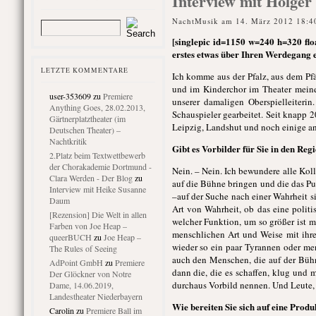
Interview mit Holger 
NachtMusik am 14. März 2012 18:4
[singlepic id=1150 w=240 h=320 floa
erstes etwas über Ihren Werdegang 
LETZTE KOMMENTARE
Ich komme aus der Pfalz, aus dem Pfäl
und im Kinderchor im Theater meiner
user-353609
zu
Premiere
unserer damaligen Oberspielleiter
Anything Goes, 28.02.2013,
Schauspieler gearbeitet. Seit knapp 
Gärtnerplatztheater (im
Leipzig, Landshut und noch einige an
Deutschen Theater) –
Nachtkritik
Gibt es Vorbilder für Sie in den Reg
2.Platz beim Textwettbewerb
der Chorakademie Dortmund -
Nein. – Nein. Ich bewundere alle Kol
Clara Werden - Der Blog
zu
auf die Bühne bringen und die das Pu
Interview mit Heike Susanne
–auf der Suche nach einer Wahrheit sin
Daum
Art von Wahrheit, ob das eine politis
[Rezension] Die Welt in allen
welcher Funktion, um so größer ist 
Farben von Joe Heap –
menschlichen Art und Weise mit ihre
queerBUCH
zu
Joe Heap –
wieder so ein paar Tyrannen oder men
The Rules of Seeing
auch den Menschen, die auf der Bühne
AdPoint GmbH
zu
Premiere
dann die, die es schaffen, klug und
Der Glöckner von Notre
durchaus Vorbild nennen. Und Leute, d
Dame, 14.06.2019,
Landestheater Niederbayern
Wie bereiten Sie sich auf eine Produ
Carolin
zu
Premiere Ball im