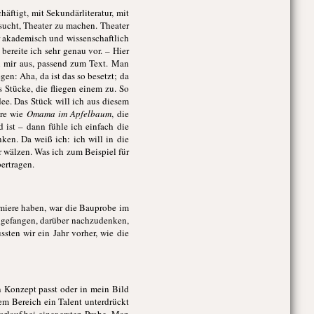
äftigt, mit Sekundärliteratur, mit
rsucht, Theater zu machen. Theater
hr akademisch und wissenschaftlich
bereite ich sehr genau vor. – Hier
in mir aus, passend zum Text. Man
n: Aha, da ist das so besetzt; da
 Stücke, die fliegen einem zu. So
dee. Das Stück will ich aus diesem
re wie
Omama im Apfelbaum
, die
ist – dann fühle ich einfach die
ken. Da weiß ich: ich will in die
r wälzen. Was ich zum Beispiel für
ertragen.
emiere haben, war die Bauprobe im
angefangen, darüber nachzudenken,
ten wir ein Jahr vorher, wie die
in Konzept passt oder in mein Bild
em Bereich ein Talent unterdrückt