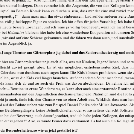
d so und so gemacht.” Also ich lasse immer erst mal den Kollegen einen gewissen V
e ich sie mal loslegen. Dann versuche ich, die Angebote, die von den Kollegen ko
ispiel im Bereich Komik kann es durchaus sein, dass mir der eine mal zuviel ma
 operettig!” – dann muss man ihn etwas einbremsen. Und auf der anderen Seite Dars
ne völlig bekloppte Figur zu spielen. Ich bin offen für jeden Vorschlag. Ich habe f
e Leute bessere Lösungen, und ich wäre ja völlig bescheuert, wenn ich nicht bes
r bei
Heimatlos
bleiben: hier habe ich eine wunderbare Kooperation mit unseren So
d, wir sind auf eine Schiene gekommen und die fahren wir dann auch, und innerhalb
er im Augenblick ja.
as Junge Theater am Gärtnerplatz jtg dabei und das Seniorentheater stg und noch
hier am Gärtnerplatztheater ja auch alles, was mit Kindern, Jugendlichen und so wei
lleicht zuviel gesagt, aber: Es ist ein mögliches, erstrebenswertes Ziel, dass
. Oder dass man durchaus auch sagen kann: Die Kids können profitieren, wenn sie
stellen, wozu die Kids viel länger brauchen. Auf der anderen Seite: manchmal, wen
da kann sich ab und zu auch ein Profi was davon abschneiden. Da nehme ich mic
ht – Routine ist etwas Wunderbares, es kann aber auch eine erstarrende Routine se
menarbeiten mit den Jugendlichen durchaus erfrischend. Natürlich sind die Profis 
ht ja auch, finde ich, den Charme von so einer Arbeit aus. Wirklich, dass man ler
l auf der Bühne stehen wie zum Beispiel Daniel Fiolka oder Milica Jovanovic. Also
ne Berührungsängste, keine Befindlichkeiten oder sowas seitens der acht Solisten
en bei der Besetzung auch darauf geachtet, und ich habe jeden Kollegen, der mitspie
n einzugehen?” Also, es wurde keiner dazu verdonnert. Es hat auch ein Kollege abg
 da Besonderheiten, so wie es jetzt gestaltet ist?