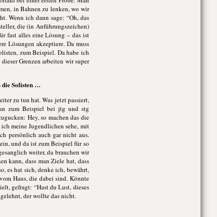
orlauf bei einer ersten Probe. Man
mmen, in Bahnen zu lenken, wo wir
cht. Wenn ich dann sage: “Oh, das
teller, die (in Anführungszeichen)
ür fast alles eine Lösung – das ist
sere Lösungen akzeptiere. Da muss
listen, zum Beispiel. Da habe ich
 dieser Grenzen arbeiten wir super
 die Solisten …
ter zu tun hat. Was jetzt passiert,
 man zum Beispiel bei jtg und stg
 zugucken: Hey, so machen das die
n ich meine Jugendlichen sehe, mit
h persönlich auch gar nicht aus.
in, und da ist zum Beispiel für so
gesanglich weiter, da brauchen wir
nen kann, dass man Ziele hat, dass
, es hat sich, denke ich, bewährt,
 vom Haus, die dabei sind. Könnte
lt, gefragt: “Hast du Lust, dieses
elehnt, der wollte das nicht.