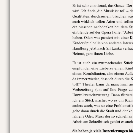
Es ist sehr emotional, das Ganze. De
wird. Ich finde, die Musik ist toll –
Qualitäten, durchaus ein bisschen w
auch wirklich tollen Arien und toll
ein bisschen nachdenken bei dem Stüc
einblende auf der Opera-Folie: “Arbe
haben. Oder: was passiert mit einer 
Kinder Spielbälle von anderen Intere
Handlung jetzt nach Sri Lanka verfra
Heimat, gebt ihnen Liebe.
Es ist auch ein mutmachendes Stück.
empfunden eine Liebe zu einem Kind 
einem Komödianten, also einem Außens
da immer wieder, dass ich durch die 
toll!” Theater kann da manchmal auc
Vorbereitung (um auf Ihre Frage z
Umweltverschmutzung. Dann filtriere 
ich ein Stück mache, wo es um Krank
anders wach, was so eine Problematik
gehe dann durch die Stadt und denk
fahren? Oder: Muss der so schnell an
Arbeit am Schreibtisch gehört es auc
Sie haben ja viele Inszenierungen hi