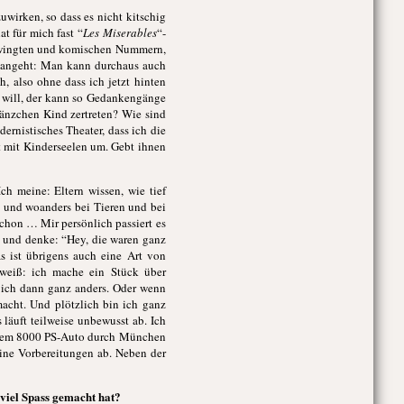
wirken, so dass es nicht kitschig
at für mich fast “
Les Miserables
“-
chwingten und komischen Nummern,
lt angeht: Man kann durchaus auch
, also ohne dass ich jetzt hinten
er will, der kann so Gedankengänge
länzchen Kind zertreten? Wie sind
ernistisches Theater, dass ich die
t mit Kinderseelen um. Gebt ihnen
ch meine: Eltern wissen, wie tief
t und woanders bei Tieren und bei
schon … Mir persönlich passiert es
, und denke: “Hey, die waren ganz
s ist übrigens auch eine Art von
 weiß: ich mache ein Stück über
e ich dann ganz anders. Oder wenn
macht. Und plötzlich bin ich ganz
läuft teilweise unbewusst ab. Ich
esem 8000 PS-Auto durch München
eine Vorbereitungen ab. Neben der
 viel Spass gemacht hat?