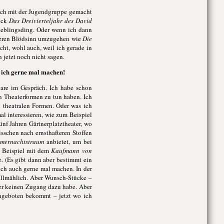
s ich mit der Jugendgruppe gemacht
tück
Das Dreivierteljahr des David
ieblingsding. Oder wenn ich dann
höheren Blödsinn umzugehen wie
Die
icht, wohl auch, weil ich gerade in
 jetzt noch nicht sagen.
e ich gerne mal machen!
re im Gespräch. Ich habe schon
ren Theaterformen zu tun haben. Ich
n theatralen Formen. Oder was ich
l interessieren, wie zum Beispiel
ünf Jahren Gärtnerplatztheater, wo
isschen nach ernsthafteren Stoffen
mernachtstraum
anbietet, um bei
m Beispiel mit dem
Kaufmann von
. (Es gibt dann aber bestimmt ein
ich auch gerne mal machen. In der
 allmählich. Aber Wunsch-Stücke –
oder keinen Zugang dazu habe. Aber
angeboten bekommt – jetzt wo ich