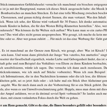
r Stück-immanenten Gefühlsduselei versuche ich manchmal ein bisschen entgegenzu
 das ist ja mit der Hauptgrund, warum ich dieses Stück ausgesucht habe: die Musik h
as Bombastisches an manchen Strecken. Es hat eine tolle Mischung zwischen bes
en Chorszenen, und genau richtig dosiert Szenen, die man vertanzt. Was den Inha
k. Wenn ich sehe, der Kleine wird verkauft für 30 Francs. Ich denke automatisch
itende Kinder in Indien, die für den Westen Billig-Klamotten herstellen.” Also, w
Kinderseele? Was können da für Welten sich auftun? Wie kann man so ein zartes Pf
ssen? Das wird alles nicht genau ausgesprochen. Wie gesagt, ich mache da kein mod
chte oder so. Aber wer genau zuhört … Für mich ist das eine Werbung für: Geht gu
 Es ist manchmal an der Grenze zum Kitsch, wie gesagt, aber: Was ist Kitsch? I
sein kann. Und wenn dann plötzlich der Junge “bin vaterlos, bin mutterlos” sing
eiter der Gesellschaft eigentlich, wieder Liebe und Geborgenheit findet, das ist 
Stadt gehe und zum Beispiel das Verhältnis von Eltern zu ihren Kindern beobachte
h sensibilisieren, würde ich sagen. Das versuche ich dann auch zuzulassen. Da
urückzukommen, wie ich mich auf Stücke vorbereite). Wenn ich zum Beispiel
ich Informationen, die in den Nachrichten kommen oder die ich lese, die filtrier
heiten geht, sei es jetzt Aids oder – ich habe mal ein Stück über Alzheimer ge
 angeht. Was für mich dann auch zu der Vorbereitung für so ein Stück gehört. Das 
e da, also wenn es um Umweltverschmutzung geht: Hoppla, muss man denn mit di
 der Ampel anfahren, wo er da dreimal soviel Sprit verbraucht? So laufen auch m
h dazu, mit einem veränderten Fokus durch die Welt zu gehen.
er am Haus gemacht. Gibt es da eine, die Ihnen besonders gefällt oder besonders