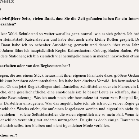
Seitz
0
t=left]Herr Seitz, vielen Dank, dass Sie die Zeit gefunden haben für ein Inter
erzählen?
zer Wald. Schule und so weiter war alles ganz normal, wie es sich gehört. Ich hab
 Heimatstadt Kaiserslautern und habe dort auch erste kleine Rollen gespielt. D
in. Dann habe ich so nebenher Ausbildung gemacht und danach über zehn Jahr
20 Jahren führe ich hauptsächlich Regie: Kaiserslautern, Coburg, Baden-Baden, Wi
dere Stationen; ich bin ziemlich viel herumgekommen in meinen inzwischen etwas 
iearbeiten oder von den Regisseuren her?
legen, die aus einem Stück heraus, mit ihrer eigenen Phantasie dazu, größere Geda
blikum berühren oder unterhalten. Ich habe kein direktes Vorbild. Ich bewundere M
d. Ob das jetzt Regiekollegen sind, Darsteller, Schriftsteller, oder ein Pfarrer, ein
che, eine gesellschaftliche, eine emotionale ist: Je besser Leute es schaffen, das
meine Bewunderung. Was ich auch noch sehr bewundere ist, wenn zum Beispiel Regi
n Darstellern umzugehen. Was das angeht, habe ich, als ich noch selber Regie-ge
schliche Wracks erlebt, die auf einen losgelassen werden und eigentlich nicht d
 stehen – solche Selbstdarsteller, die waren eigentlich nie so mein Fall. Wenn 
 menschlich vernünftig mit anderen umzugehen. Da gibt es doch einige. Darunter 
ie sich selbst treu bleiben und nicht irgendeiner Mode verfallen.
ktion vor?