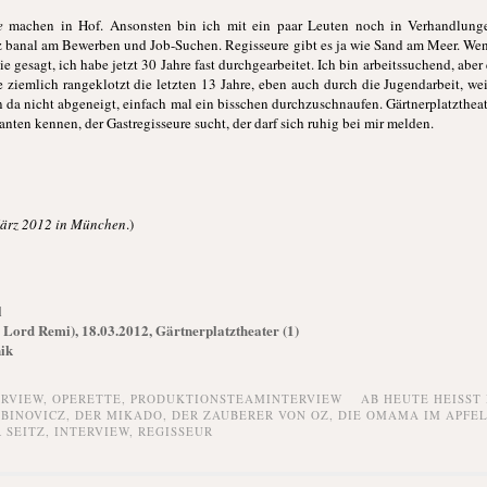
e
machen in Hof. Ansonsten bin ich mit ein paar Leuten noch in Verhandlung
z banal am Bewerben und Job-Suchen. Regisseure gibt es ja wie Sand am Meer. We
gesagt, ich habe jetzt 30 Jahre fast durchgearbeitet. Ich bin arbeitssuchend, aber 
e ziemlich rangeklotzt die letzten 13 Jahre, eben auch durch die Jugendarbeit, we
 da nicht abgeneigt, einfach mal ein bisschen durchzuschnaufen. Gärtnerplatztheat
anten kennen, der Gastregisseure sucht, der darf sich ruhig bei mir melden.
März 2012 in München
.)
l
Lord Remi), 18.03.2012, Gärtnerplatztheater (1)
ik
ERVIEW,
OPERETTE,
PRODUKTIONSTEAMINTERVIEW
AB HEUTE HEISST 
UBINOVICZ
,
DER MIKADO
,
DER ZAUBERER VON OZ
,
DIE OMAMA IM APFE
 SEITZ
,
INTERVIEW
,
REGISSEUR