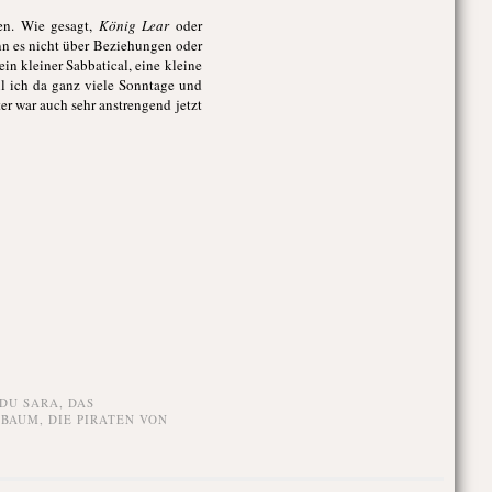
en. Wie gesagt,
König Lear
oder
nn es nicht über Beziehungen oder
ein kleiner Sabbatical, eine kleine
il ich da ganz viele Sonntage und
er war auch sehr anstrengend jetzt
DU SARA
,
DAS
LBAUM
,
DIE PIRATEN VON