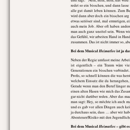
und sagt: “Nein, nein, nein, das wir
redet so ein bisschen, und dann lass
alle gut damit leben können. Zum Be
wird dann aber doch ein bisschen arg
etwas seriöser sind, mal ermutigen, ei
auch mein Job. Aber oft haben ander
man auch ganz uneitel sein. Wenn wi
das Gefühl, wir arbeiten Hand in Han
zusammen. Das ist nicht immer so, ab
Bei dem Musical
ist ja d
Heimatlos
Neben der Regie umfasst meine Arbeit 
ist eigentlich – ein Traum wäre vie
Generationen ein bisschen verbindet
Profis, so schnell können die was her
welchem Einsatz die da herangehen, 
Gerade wenn man den Beruf länger mac
einen alten Hasen wie mich das Zusam
gar nicht darüber reden. Aber das mac
man sagt: Hey, so möchte ich auch ma
und es gab vor allen Dingen auch kei
ja durchaus sein, dass … aber wir hab
Abenteuer/Risiko mit den Jugendliche
Bei dem Musical
– gibt es
Heimatlos