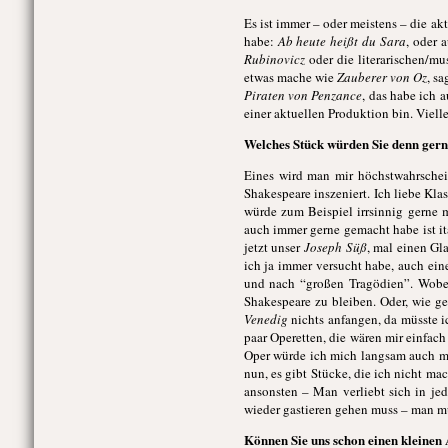
Es ist immer – oder meistens – die a
habe:
Ab heute heißt du Sara
, oder 
Rubinovicz
oder die literarischen/m
etwas mache wie
Zauberer von Oz
, s
Piraten von Penzance
, das habe ich a
einer aktuellen Produktion bin. Viell
Welches Stück würden Sie denn gerne
Eines wird man mir höchstwahrschein
Shakespeare inszeniert. Ich liebe Kla
würde zum Beispiel irrsinnig gerne 
auch immer gerne gemacht habe ist it
jetzt unser
Joseph Süß
, mal einen Gl
ich ja immer versucht habe, auch ein
und nach “großen Tragödien”. Wobe
Shakespeare zu bleiben. Oder, wie g
Venedig
nichts anfangen, da müsste i
paar Operetten, die wären mir einfac
Oper würde ich mich langsam auch mal
nun, es gibt Stücke, die ich nicht ma
ansonsten – Man verliebt sich in j
wieder gastieren gehen muss – man mu
Können Sie uns schon einen kleinen A