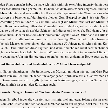
l den
Faust
gemacht habe, da habe ich mich wirklich zwei Jahre intensiv damit besch
wissenschaftlich auch gearbeitet. Das habe ich dann alles wieder vergessen und ve
. Neben lehrreich und was weiß ich soll es wirklich spannend sein. Wenn man zu se
gswert ein bisschen auf der Strecke bleiben. Zum Beispiel so ein Stück wie
Faust
orbereitung viel mit der Musik zu tun. Was sagt die Musik, was löst die Musik 
en. Bevor man anfängt, über ein Bühnenbild nachzudenken, sollte man sich überlege
s so und so sein; da auf der Schiene läuft dieses und jenes ab. Und dann gibt es
nchmal auch. Oder du liest ein Stück einmal und sagst: “Wow! Dafür habe ich DIE I
agen wir mal, die Vorbereitung nicht so aufwendig. Wenn ich ein Stück inszenie
bst als Menschen bezeichnen, der mit knappen 50 Jahren noch sehr nah am Kind 
 auch. Dann fühle ich diese Figuren, und dann brauche ich nicht sehr nachzuden
 ich mache mich auch dafür offen – dafür muss ich aber nicht tonnenweise Literatu
ce
getan habe. Um mir Hintergründe zu erarbeiten, um es dann ins Heute quasi zu üb
 mit Bühnenbildner und Kostümbildner ab? Ab welchem Zeitpunkt?
m Gärtnerplatztheater – für
Heimatlos
, das Musical, mit dem wir jetzt im März Pr
erbert Buckmiller und ich haben im vergangenen April, also fast ein Jahr vorher, 
 Ganze aussehen soll. Es gibt ja immer noch Änderungen, aber so im Groben wuss
 Und ähnlich ist es mit den Kostümen auch.
die von den Sängern kommen? Wie läuft da die Zusammenarbeit?
eden. Es gibt Sänger, die von sich aus irrsinnig viel anbieten. Solange das in me
komische Talente, und ich fände es furchtbar, wenn ein Regisseur erst mal in dies