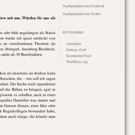
Nachtgedanken bei Facebook
Nachtgedanken bei Twitter
view mit uns. Würden Sie uns als
e sehr früh angefangen als Statist
NÜTZLICHES
ort wurde ich quasi entdeckt von
e an verschiedenen Theatern als
Anmelden
en, Stuttgart, Annaberg-Buchholz,
Eintrags-Feed
mehr als 30 Berufsjahren.
Kommentar-Feed
WordPress.org
nken als unsereins sie denken kann
enschen, die – wie soll ich sagen
 Lehrer. Die Suche nach irgendeiner
 auf die Bühne zu bringen, egal in
sseure es schaffen, auch in einer
quälter Darsteller war, immer mal
em Ganzen dienen, einer Idee oder
ich Regiekollegen bewundert habe,
wären auch einige, die könnte man