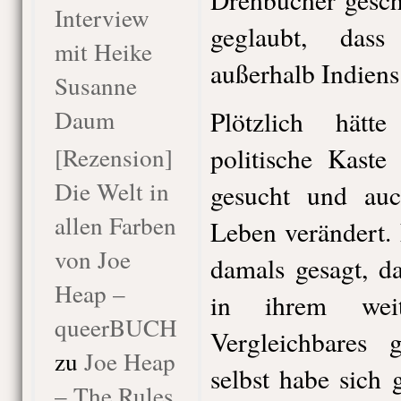
Interview
geglaubt, das
mit Heike
außerhalb Indiens 
Susanne
Daum
Plötzlich hät
[Rezension]
politische Kaste
Die Welt in
gesucht und au
allen Farben
Leben verändert.
von Joe
damals gesagt, d
Heap –
in ihrem weit
queerBUCH
Vergleichbares 
zu
Joe Heap
selbst habe sich 
– The Rules