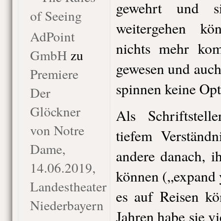
gewehrt und s
of Seeing
weitergehen kö
AdPoint
nichts mehr ko
GmbH
zu
gewesen und auch
Premiere
spinnen keine Opt
Der
Glöckner
Als Schriftstell
von Notre
tiefem Verständn
Dame,
andere danach, i
14.06.2019,
können („expand 
Landestheater
es auf Reisen kö
Niederbayern
Jahren habe sie vi