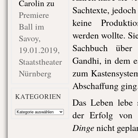
Carolin
zu
Sachtexte, jedoc
Premiere
keine Produkti
Ball im
werden wollte. Sie
Savoy,
Sachbuch übe
19.01.2019,
Gandhi, in dem e
Staatstheater
zum Kastensystem
Nürnberg
Abschaffung ging
KATEGORIEN
Das Leben lebe s
Kategorien
der Erfolg vo
Dinge
nicht gepla