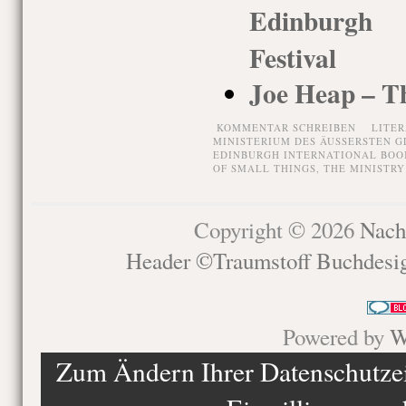
Edinburgh 
Festival
Joe Heap – Th
KOMMENTAR SCHREIBEN
LITE
MINISTERIUM DES ÄUSSERSTEN G
EDINBURGH INTERNATIONAL BOO
OF SMALL THINGS
,
THE MINISTRY
Copyright © 2026
Nach
Header ©Traumstoff Buchdesi
Powered by
W
Zum Ändern Ihrer Datenschutzein