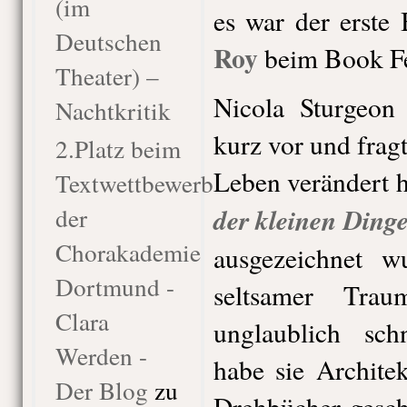
(im
es war der erste
Deutschen
Roy
beim Book Fe
Theater) –
Nicola Sturgeon 
Nachtkritik
kurz vor und fragte
2.Platz beim
Leben verändert 
Textwettbewerb
der
der kleinen Ding
Chorakademie
ausgezeichnet w
Dortmund -
seltsamer Tra
Clara
unglaublich sch
Werden -
habe sie Architek
Der Blog
zu
Drehbücher gesch