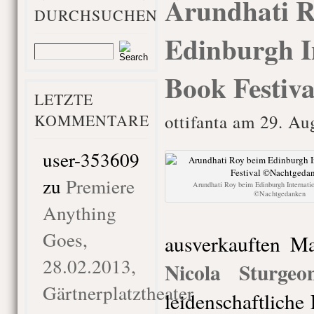
Arundhati Ro
DURCHSUCHEN
Edinburgh I
Book Festiva
LETZTE
KOMMENTARE
ottifanta am 29. Au
user-353609
zu
Premiere
Arundhati Roy beim Edinburgh Internatio
©Nachtgedanken
Anything
Goes,
ausverkauften M
28.02.2013,
Nicola Sturgeo
Gärtnerplatztheater
leidenschaftliche