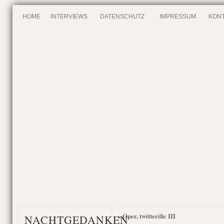
HOME
INTERVIEWS
DATENSCHUTZ
IMPRESSUM
KONT
Oper, twitterific III
«
NACHTGEDANKEN