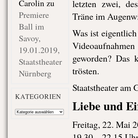
Carolin
zu
letzten zwei, de
Premiere
Träne im Augenwi
Ball im
Was ist eigentlic
Savoy,
Videoaufnahme
19.01.2019,
geworden? Das k
Staatstheater
trösten.
Nürnberg
Staatstheater am 
KATEGORIEN
Liebe und Ei
Kategorien
Freitag, 22. Mai 
19.30 – 22.15 Uh