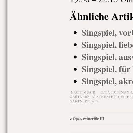
Ähnliche Arti
Singspiel, vor
Singspiel, lieb
Singspiel, au
Singspiel, für
Singspiel, ak
NACHTMUSIK
E.T.A HOFFMANN
GÄRTNERPLATZTHEATER
,
GELIEB
GÄRTNERPLATZ
Oper, twitterific III
«