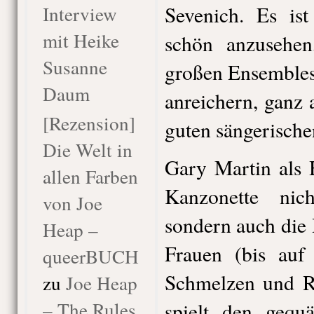
Interview
Sevenich. Es is
mit Heike
schön anzusehen
Susanne
großen Ensembles 
Daum
anreichern, ganz
[Rezension]
guten sängerische
Die Welt in
Gary Martin als 
allen Farben
Kanzonette ni
von Joe
sondern auch die
Heap –
Frauen (bis auf
queerBUCH
Schmelzen und Ro
zu
Joe Heap
– The Rules
spielt den gequä