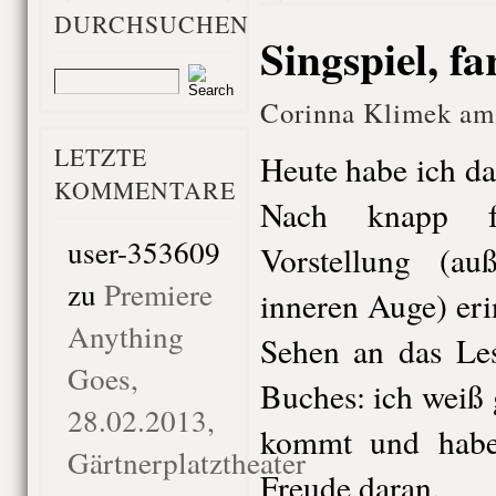
DURCHSUCHEN
Singspiel, f
Corinna Klimek am
LETZTE
Heute habe ich d
KOMMENTARE
Nach knapp f
user-353609
Vorstellung (a
zu
Premiere
inneren Auge) er
Anything
Sehen an das Les
Goes,
Buches: ich weiß 
28.02.2013,
kommt und hab
Gärtnerplatztheater
Freude daran.