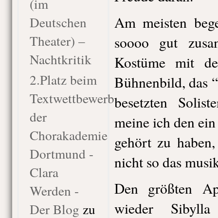
(im
Am meisten begei
Deutschen
Theater) –
soooo gut zusam
Nachtkritik
Kostüme mit de
2.Platz beim
Bühnenbild, das “m
Textwettbewerb
besetzten Solis
der
meine ich den ein
Chorakademie
gehört zu haben,
Dortmund -
nicht so das musi
Clara
Den größten Ap
Werden -
wieder Sibyll
Der Blog
zu