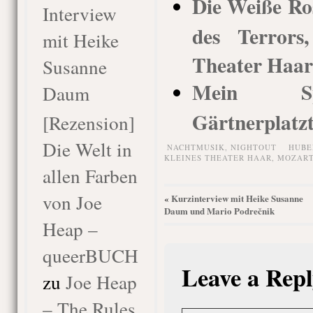
Die Weiße Ro
Interview
des Terrors,
mit Heike
Theater Haar
Susanne
Mein Spi
Daum
Gärtnerplatz
[Rezension]
Die Welt in
NACHTMUSIK,
NIGHTOUT
HUBE
KLEINES THEATER HAAR
,
MOZAR
allen Farben
von Joe
Kurzinterview mit Heike Susanne
«
Daum und Mario Podrečnik
Heap –
queerBUCH
Leave a Repl
zu
Joe Heap
– The Rules