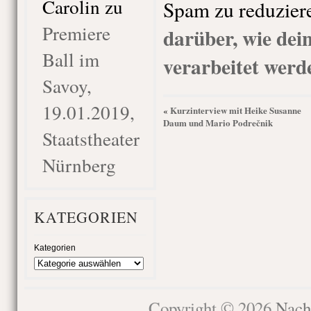
Carolin
zu
Spam zu reduzier
Premiere
darüber, wie de
Ball im
verarbeitet werd
Savoy,
19.01.2019,
Kurzinterview mit Heike Susanne
«
Daum und Mario Podrečnik
Staatstheater
Nürnberg
KATEGORIEN
Kategorien
Copyright © 2026
Nach