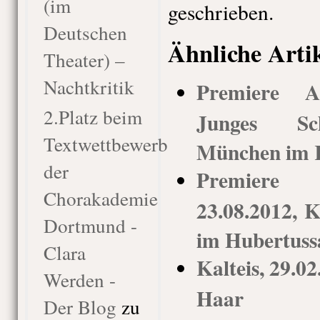
(im
geschrieben.
Deutschen
Ähnliche Arti
Theater) –
Nachtkritik
Premiere An
2.Platz beim
Junges Sch
Textwettbewerb
München im K
der
Premiere 
Chorakademie
23.08.2012,
Dortmund -
im Hubertuss
Clara
Kalteis, 29.0
Werden -
Haar
Der Blog
zu