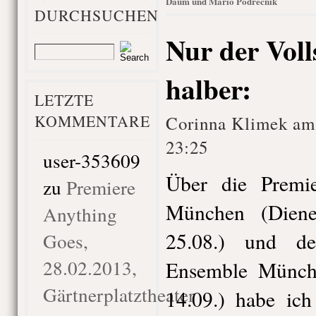
Daum und Mario Podrečnik
DURCHSUCHEN
Nur der Voll
halber:
LETZTE
KOMMENTARE
Corinna Klimek am
23:25
user-353609
Über die Premi
zu
Premiere
München (Dien
Anything
25.08.) und de
Goes,
28.02.2013,
Ensemble Münch
Gärtnerplatztheater
14.09.) habe ic