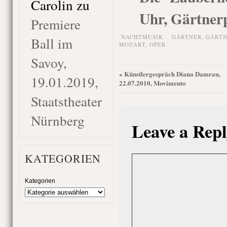
Carolin
zu
Uhr, Gärtnerp
Premiere
NACHTMUSIK
GÄRTNER
,
GÄRTN
Ball im
MOZART
,
OPER
Savoy,
Künstlergespräch Diana Damrau,
«
19.01.2019,
22.07.2010, Movimento
Staatstheater
Nürnberg
Leave a Repl
KATEGORIEN
Kategorien