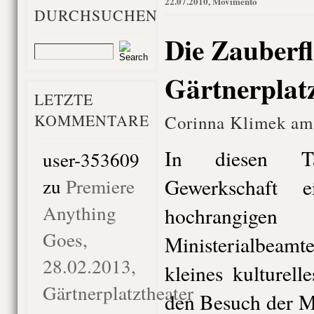
22.07.2010, Movimento
DURCHSUCHEN
Die Zauberfl
Gärtnerplat
LETZTE
KOMMENTARE
Corinna Klimek am 
In diesen T
user-353609
zu
Premiere
Gewerkschaft 
Anything
hochrangige
Goes,
Ministerialbeamt
28.02.2013,
kleines kulturell
Gärtnerplatztheater
den Besuch der M