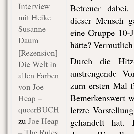
Interview
Betreuer dabei.
mit Heike
dieser Mensch g
Susanne
eine Gruppe 10-J
Daum
hätte? Vermutlic
[Rezension]
Durch die Hit
Die Welt in
anstrengende Vo
allen Farben
zum ersten Mal f
von Joe
Bemerkenswert wa
Heap –
queerBUCH
letzte Vorstellu
zu
Joe Heap
gehandelt hat.
– The Rules