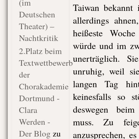
(im
Taiwan bekannt i
Deutschen
allerdings ahnen
Theater) –
heißeste Woche
Nachtkritik
würde und im zwe
2.Platz beim
unerträglich. S
Textwettbewerb
unruhig, weil si
der
langen Tag hint
Chorakademie
keinesfalls so s
Dortmund -
deswegen beim 
Clara
Werden -
muss. Zu feig
Der Blog
zu
anzusprechen, es