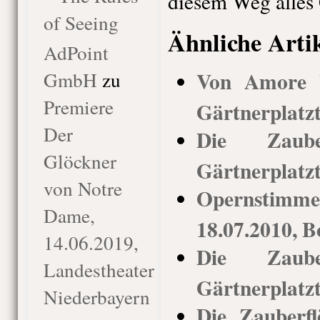
diesem Weg alles 
of Seeing
Ähnliche Arti
AdPoint
Von Amore b
GmbH
zu
Premiere
Gärtnerplatz
Der
Die Zauber
Glöckner
Gärtnerplatz
von Notre
Opernstim
Dame,
18.07.2010, 
14.06.2019,
Die Zauber
Landestheater
Gärtnerplatz
Niederbayern
Die Zauberfl