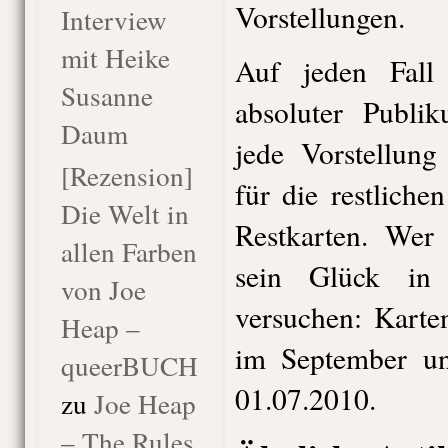
Vorstellungen.
Interview
mit Heike
Auf jeden Fall 
Susanne
absoluter Publik
Daum
jede Vorstellung
[Rezension]
für die restliche
Die Welt in
Restkarten. Wer
allen Farben
sein Glück in 
von Joe
versuchen: Karte
Heap –
im September un
queerBUCH
01.07.2010.
zu
Joe Heap
– The Rules