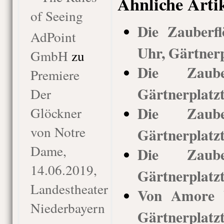
Ähnliche Arti
of Seeing
Die Zauberfl
AdPoint
Uhr, Gärtnerp
GmbH
zu
Die Zauber
Premiere
Gärtnerplatz
Der
Die Zauber
Glöckner
von Notre
Gärtnerplatz
Dame,
Die Zauber
14.06.2019,
Gärtnerplatz
Landestheater
Von Amore b
Niederbayern
Gärtnerplatz