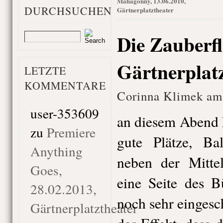
Mahagonny, 13.06.2010,
DURCHSUCHEN
Gärtnerplatztheater
Die Zauberfl
Gärtnerplat
LETZTE
KOMMENTARE
Corinna Klimek am 
user-353609
an diesem Abend h
zu
Premiere
gute Plätze, Ba
Anything
neben der Mittel
Goes,
eine Seite des B
28.02.2013,
noch sehr eingesc
Gärtnerplatztheater