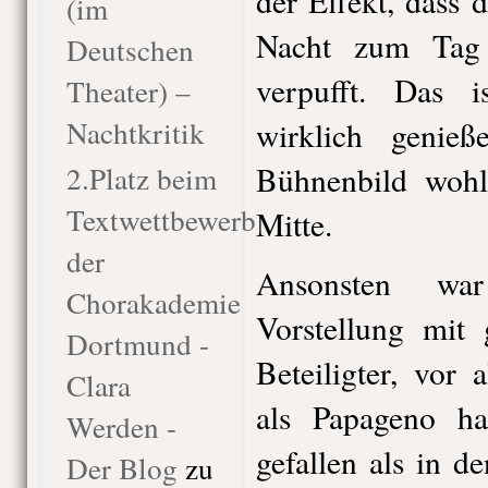
der Effekt, dass 
(im
Nacht zum Tag 
Deutschen
verpufft. Das i
Theater) –
Nachtkritik
wirklich genie
2.Platz beim
Bühnenbild wohl
Textwettbewerb
Mitte.
der
Ansonsten wa
Chorakademie
Vorstellung mit 
Dortmund -
Beteiligter, vor
Clara
als Papageno ha
Werden -
gefallen als in 
Der Blog
zu