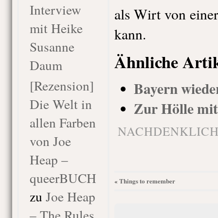
Interview
als Wirt von ein
mit Heike
kann.
Susanne
Ähnliche Arti
Daum
[Rezension]
Bayern wiede
Die Welt in
Zur Hölle mi
allen Farben
NACHDENKLICH
von Joe
Heap –
queerBUCH
Things to remember
«
zu
Joe Heap
– The Rules