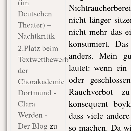
(im
Nichtraucherberei
Deutschen
nicht länger sit
Theater) –
nicht mehr das e
Nachtkritik
konsumiert. Das
2.Platz beim
anders. Mein gu
Textwettbewerb
lautet: wenn ein
der
oder geschlossen
Chorakademie
Rauchverbot z
Dortmund -
konsequent boyko
Clara
Werden -
dass viele ander
Der Blog
zu
so machen. Da wi