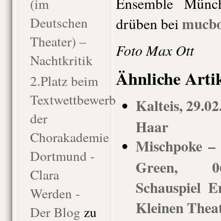
Ensemble Münc
(im
mucb
Deutschen
drüben bei
Theater) –
Foto Max Ott
Nachtkritik
Ähnliche Arti
2.Platz beim
Textwettbewerb
Kalteis, 29.0
der
Haar
Chorakademie
Mischpoke –
Dortmund -
Green, 06
Clara
Schauspiel 
Werden -
Kleinen Thea
Der Blog
zu