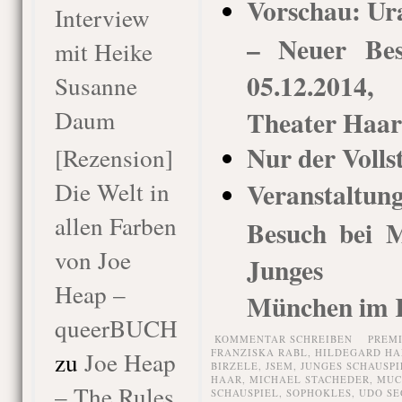
Vorschau: Ur
Interview
– Neuer Bes
mit Heike
05.12.2014
Susanne
Daum
Theater Haar
Nur der Volls
[Rezension]
Die Welt in
Veranstaltu
allen Farben
Besuch bei M
von Joe
Junges Sc
Heap –
München im K
queerBUCH
KOMMENTAR SCHREIBEN
PREM
zu
Joe Heap
FRANZISKA RABL
,
HILDEGARD H
BIRZELE
,
JSEM
,
JUNGES SCHAUSP
HAAR
,
MICHAEL STACHEDER
,
MUC
– The Rules
SCHAUSPIEL
,
SOPHOKLES
,
UDO SE