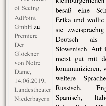
kleinbürgerliche
of Seeing
besaß eine Sch
AdPoint
Erika und wollte 
GmbH
zu
sie zweisprachig
Premiere
Deutsch als 
Der
Slowenisch. Auf 
Glöckner
meist gut mit 
von Notre
kommunizieren, w
Dame,
weitere Sprach
14.06.2019,
Russisch, Eng
Landestheater
Spanisch, Ital
Niederbayern