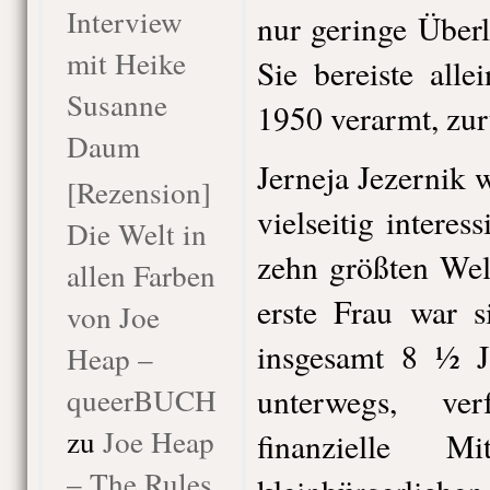
Interview
nur geringe Über
mit Heike
Sie bereiste all
Susanne
1950 verarmt, zurü
Daum
Jerneja Jezernik w
[Rezension]
vielseitig interes
Die Welt in
zehn größten Wel
allen Farben
erste Frau war 
von Joe
insgesamt 8 ½ J
Heap –
queerBUCH
unterwegs, ve
zu
Joe Heap
finanzielle M
– The Rules