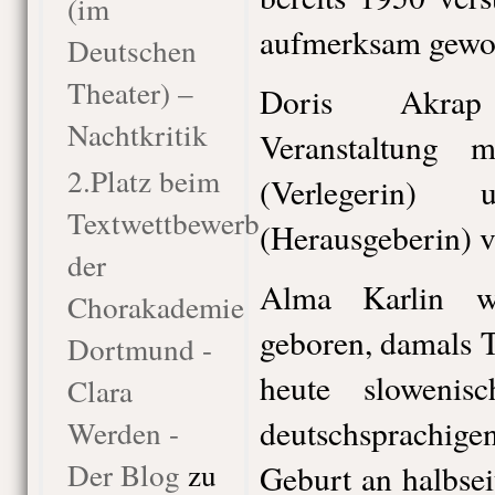
(im
aufmerksam gewo
Deutschen
Theater) –
Doris Akrap
Nachtkritik
Veranstaltung
2.Platz beim
(Verlegerin)
Textwettbewerb
(Herausgeberin) 
der
Alma Karlin w
Chorakademie
geboren, damals T
Dortmund -
heute slowenis
Clara
deutschsprachi
Werden -
Der Blog
zu
Geburt an halbsei