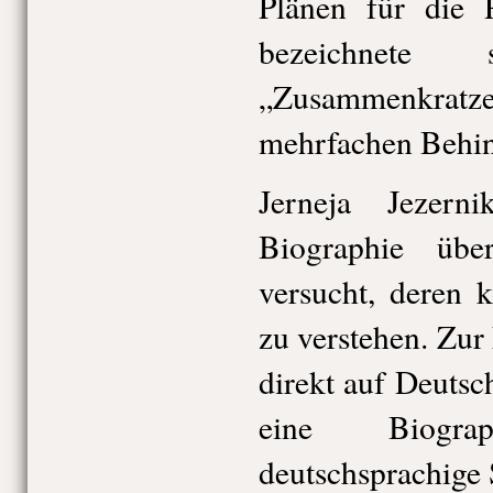
Plänen für die 
bezeichnete
„Zusammenkratz
mehrfachen Behi
Jerneja Jezern
Biographie üb
versucht, deren 
zu verstehen. Zur
direkt auf Deutsc
eine Biogr
deutschsprachige 