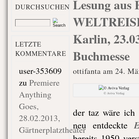
Lesung aus
DURCHSUCHEN
WELTREISE
Karlin, 23.0
LETZTE
Buchmesse
KOMMENTARE
user-353609
ottifanta am 24. Mä
zu
Premiere
Anything
© Aviva Verlag
Goes,
der taz wäre ich
28.02.2013,
E
neu entdeckte
Gärtnerplatztheater
bereits 1950 ver