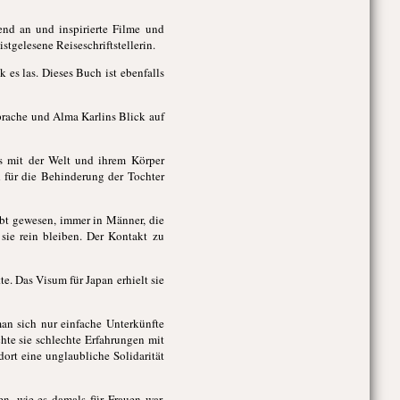
end an und inspirierte Filme und
tgelesene Reiseschriftstellerin.
k es las. Dieses Buch ist ebenfalls
 Sprache und Alma Karlins Blick auf
is mit der Welt und ihrem Körper
d für die Behinderung der Tochter
iebt gewesen, immer in Männer, die
 sie rein bleiben. Der Kontakt zu
e. Das Visum für Japan erhielt sie
man sich nur einfache Unterkünfte
hte sie schlechte Erfahrungen mit
ort eine unglaubliche Solidarität
en, wie es damals für Frauen war,