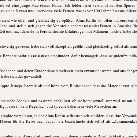
eute sei eine junge Frau (deren Namen ich leider nicht verstand) auf den Spure
ei sie in Hawaii und interviewe viele Frauen, wie es vor 100 Jahren für eine Allei
u lesen, wie offen und gleichzeitig europäisch Alma Karlin ist, offen mit eurozentr
sland und stellte sich gegen die Vorurteile anderer reisender Frauen in Amerika. Na
Zeit und nachdem sie in Peru schlechte Erfahrungen mit Männern machte, habe sie
eichwertig gewesen, habe sich voll akzeptiert gefühlt und gleichzeitig selbst als m
re Berichte nicht als rassistisch empfunden, dafür bemängelt, dass sie judenfreund
s Mischehen und deren Kinder damals weltweit nicht erwünscht waren und aus der je
t habe sich das gewandelt.
ippte Jerneja Jezernik ab und hörte vom Bibliothekar, dass das Material von Alm
nistische Aspekte und es werde spekuliert, ob sie homosexuell war, weil sie mit e
tig, passe in kein Regelfach und spreche daher sehr viele Menschen an.
raphie vorgelesen, in der Alma Karlin selbstironisch schildert, dass ihre Verwand
Plänen für die Reise nach Japan. Sie bezeichnete sich selbst als „Zusammenkra
iographie über Alma Karlin und versucht, deren komplexe Persönlichkeit zu verst