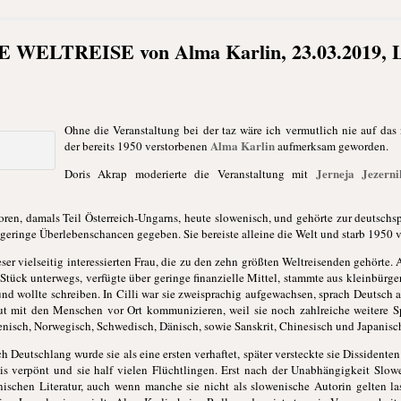
 WELTREISE von Alma Karlin, 23.03.2019, L
Ohne die Veranstaltung bei der taz wäre ich vermutlich nie auf da
Alma Karlin
der bereits 1950 verstorbenen
aufmerksam geworden.
Jerneja Jezerni
Doris Akrap moderierte die Veranstaltung mit
oren, damals Teil Österreich-Ungarns, heute slowenisch, und gehörte zur deutsch
 geringe Überlebenschancen gegeben. Sie bereiste alleine die Welt und starb 1950 ve
eser vielseitig interessierten Frau, die zu den zehn größten Weltreisenden gehörte. 
Stück unterwegs, verfügte über geringe finanzielle Mittel, stammte aus kleinbürge
d wollte schreiben. In Cilli war sie zweisprachig aufgewachsen, sprach Deutsch 
ut mit den Menschen vor Ort kommunizieren, weil sie noch zahlreiche weitere Sp
ienisch, Norwegisch, Schwedisch, Dänisch, sowie Sanskrit, Chinesisch und Japanisc
 Deutschlang wurde sie als eine ersten verhaftet, später versteckte sie Dissident
is verpönt und sie half vielen Flüchtlingen. Erst nach der Unabhängigkeit Slo
schen Literatur, auch wenn manche sie nicht als slowenische Autorin gelten las