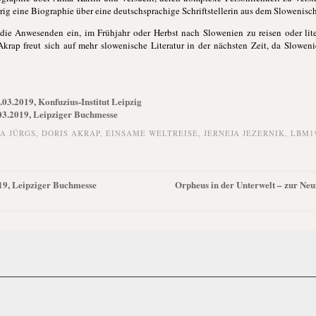
erig eine Biographie über eine deutschsprachige Schriftstellerin aus dem Slowenisc
die Anwesenden ein, im Frühjahr oder Herbst nach Slowenien zu reisen oder lit
Akrap freut sich auf mehr slowenische Literatur in der nächsten Zeit, da Slowen
03.2019, Konfuzius-Institut Leipzig
03.2019, Leipziger Buchmesse
A JÜRGS
,
DORIS AKRAP
,
EINSAME WELTREISE
,
JERNEJA JEZERNIK
,
LBM1
19, Leipziger Buchmesse
Orpheus in der Unterwelt – zur Ne