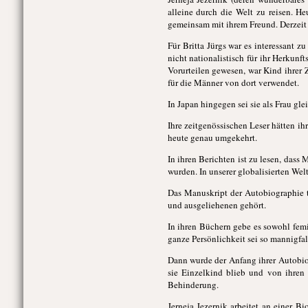
alleine durch die Welt zu reisen. H
gemeinsam mit ihrem Freund. Derzeit s
Für Britta Jürgs war es interessant z
nicht nationalistisch für ihr Herkunft
Vorurteilen gewesen, war Kind ihrer 
für die Männer von dort verwendet.
In Japan hingegen sei sie als Frau gl
Ihre zeitgenössischen Leser hätten ih
heute genau umgekehrt.
In ihren Berichten ist zu lesen, das
wurden. In unserer globalisierten Wel
Das Manuskript der Autobiographie t
und ausgeliehenen gehört.
In ihren Büchern gebe es sowohl femi
ganze Persönlichkeit sei so mannigfal
Dann wurde der Anfang ihrer Autobiog
sie Einzelkind blieb und von ihren 
Behinderung.
Jerneja Jezernik arbeitet an einer B