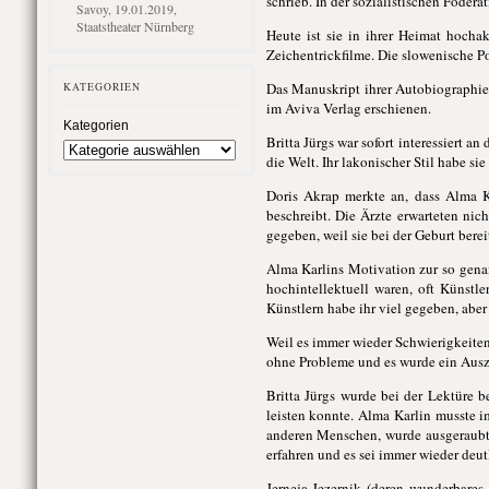
schrieb. In der sozialistischen Föder
Savoy, 19.01.2019,
Staatstheater Nürnberg
Heute ist sie in ihrer Heimat hocha
Zeichentrickfilme. Die slowenische Po
Das Manuskript ihrer Autobiographi
KATEGORIEN
im Aviva Verlag erschienen.
Kategorien
Britta Jürgs war sofort interessiert a
die Welt. Ihr lakonischer Stil habe sie
Doris Akrap merkte an, dass Alma Ka
beschreibt. Die Ärzte erwarteten nic
gegeben, weil sie bei der Geburt bereit
Alma Karlins Motivation zur so genan
hochintellektuell waren, oft Künstle
Künstlern habe ihr viel gegeben, abe
Weil es immer wieder Schwierigkeiten 
ohne Probleme und es wurde ein Auszu
Britta Jürgs wurde bei der Lektüre b
leisten konnte. Alma Karlin musste 
anderen Menschen, wurde ausgeraubt. 
erfahren und es sei immer wieder deut
Jerneja Jezernik (deren wunderbares