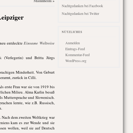
Mannheim
»
Nachtgedanken bei Facebook
Nachtgedanken bei Twitter
eipziger
NÜTZLICHES
s neu entdeckte
Einsame Weltreise
Anmelden
Eintrags-Feed
Kommentar-Feed
k
(Verlegerin) und Britta Jürgs
WordPress.org
sprachigen Minderheit. Von Geburt
rarmt, zurück in Cilli.
Als erste Frau war sie von 1919 bis
rlichen Milieu. Alma Karlin besaß
als Muttersprache und Slowenisch.
rachen lernte, wie z.B. Russisch,
h.
en. Nach dem zweiten Weltkrieg war
weniens kam es zur Wende und sie
sen wollen, weil sie auf Deutsch