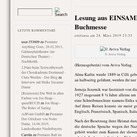
Lesung aus EINSAME
Buchmesse
LETZTE KOMMENTARE
ottifanta am 24. März 2019 23:33
user-353609
zu
Premiere
Anything Goes, 28.02.2013,
Gärtnerplatztheater (im
© Aviva Verlag
Deutschen Theater) –
Nachtkritik
(Herausgeberin) vom Aviva Verlag.
2.Platz beim Textwettbewerb
der Chorakademie Dortmund -
Alma Karlin wurde 1889 in Cilli geb
Clara Werden - Der Blog
zu
an halbseitig gelähmt, werden ihr nur
Interview mit Heike Susanne
Daum
Jerneja Jezernik war fasziniert von di
[Rezension] Die Welt in allen
1927 insgesamt 8 ½ Jahre alleine am 
Farben von Joe Heap –
eine Schreibmaschine namens Erika un
queerBUCH
zu
Joe Heap –
Auf ihren Reisen konnte sie meist g
The Rules of Seeing
Englisch, Französisch, Spanisch, Ital
AdPoint GmbH
zu
Premiere
Der Glöckner von Notre
Nach der Besetzung ihrer Heimat durch
Dame, 14.06.2019,
die deutsche Sprache wegen der Naz
Landestheater Niederbayern
gehört wieder zum Kanon der sloweni
Carolin
zu
Premiere Ball im