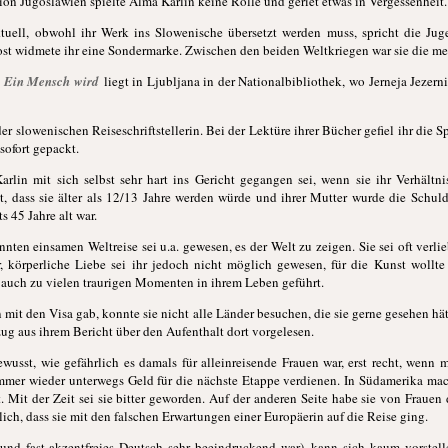
ation Jugoslawien spielte Alma Karlin keine Rolle und geriet etwas in Vergessenheit.
ktuell, obwohl ihr Werk ins Slowenische übersetzt werden muss, spricht die Jug
st widmete ihr eine Sondermarke. Zwischen den beiden Weltkriegen war sie die meis
e
Ein Mensch wird
liegt in Ljubljana in der Nationalbibliothek, wo Jerneja Jezerni
n der slowenischen Reiseschriftstellerin. Bei der Lektüre ihrer Bücher gefiel ihr die
 sofort gepackt.
rlin mit sich selbst sehr hart ins Gericht gegangen sei, wenn sie ihr Verhältn
ht, dass sie älter als 12/13 Jahre werden würde und ihrer Mutter wurde die Schul
s 45 Jahre alt war.
nten einsamen Weltreise sei u.a. gewesen, es der Welt zu zeigen. Sie sei oft verl
r, körperliche Liebe sei ihr jedoch nicht möglich gewesen, für die Kunst wollte
r auch zu vielen traurigen Momenten in ihrem Leben geführt.
mit den Visa gab, konnte sie nicht alle Länder besuchen, die sie gerne gesehen hätt
g aus ihrem Bericht über den Aufenthalt dort vorgelesen.
ewusst, wie gefährlich es damals für alleinreisende Frauen war, erst recht, wenn 
immer wieder unterwegs Geld für die nächste Etappe verdienen. In Südamerika mac
Mit der Zeit sei sie bitter geworden. Auf der anderen Seite habe sie von Frauen d
lich, dass sie mit den falschen Erwartungen einer Europäerin auf die Reise ging.
 und fast akzentfreies Deutsch sehr beeindruckend war), kann sich kaum vorstell