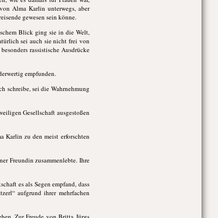
n von Alma Karlin unterwegs, aber
nreisende gewesen sein könne.
ischem Blick ging sie in die Welt,
türlich sei auch sie nicht frei von
 besonders rassistische Ausdrücke
inderwertig empfunden.
lich schreibe, sei die Wahrnehmung
weiligen Gesellschaft ausgestoßen
a Karlin zu den meist erforschten
iner Freundin zusammenlebte. Ihre
tschaft es als Segen empfand, dass
tzerl“ aufgrund ihrer mehrfachen
ehen. Zur Freude von Britta Jürgs