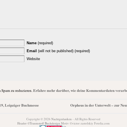
Name
(required)
Email
(will not be published) (required)
Website
Erfahre mehr darüber, wie deine Kommentardaten verarbe
 Spam zu reduzieren.
19, Leipziger Buchmesse
Orpheus in der Unterwelt – zur Ne
Copyright © 2026
Nachtgedanken
- All Rights Reserved
Header ©Traumstoff Buchdesign
Motiv ©victor zastolskiy Fotolia.com