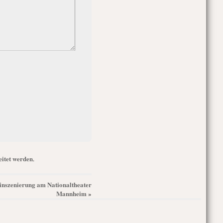
itet werden
.
uinszenierung am Nationaltheater
Mannheim
»