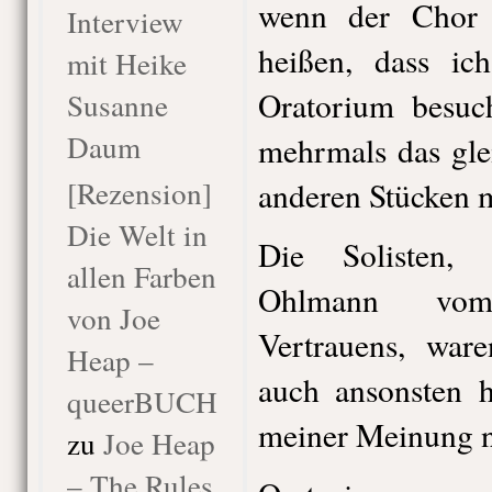
wenn der Chor a
Interview
heißen, dass ich
mit Heike
Oratorium besuc
Susanne
Daum
mehrmals das glei
[Rezension]
anderen Stücken 
Die Welt in
Die Solisten,
allen Farben
Ohlmann vom
von Joe
Vertrauens, war
Heap –
auch ansonsten 
queerBUCH
meiner Meinung n
zu
Joe Heap
– The Rules