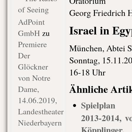
Oratorium
of Seeing
Georg Friedrich 
AdPoint
Israel in Egy
GmbH
zu
Premiere
München, Abtei S
Der
Sonntag, 15.11.2
Glöckner
16-18 Uhr
von Notre
Ähnliche Arti
Dame,
14.06.2019,
Spielplan G
Landestheater
2013-2014, vo
Niederbayern
Köppling