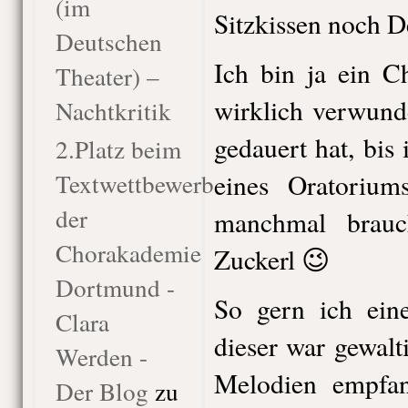
(im
Sitzkissen noch D
Deutschen
Ich bin ja ein Ch
Theater) –
wirklich verwunde
Nachtkritik
gedauert hat, bis
2.Platz beim
Textwettbewerb
eines Oratorium
der
manchmal brauc
Chorakademie
Zuckerl 😉
Dortmund -
So gern ich ein
Clara
dieser war gewalti
Werden -
Melodien empfan
Der Blog
zu