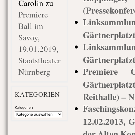
Carolin
zu
(Pressekonfer
Premiere
Linksammlu
Ball im
Gärtnerplatz
Savoy,
Linksamm
19.01.2019,
Gärtnerplatz
Staatstheater
Premiere Ca
Nürnberg
Gärtnerpla
KATEGORIEN
Reithalle) – N
Faschings
Kategorien
12.02.2013, G
der Alten Kon