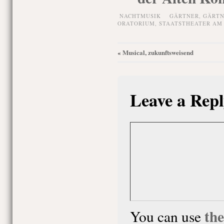
NACHTMUSIK
GÄRTNER
,
GÄRTN
ORATORIUM
,
STAATSTHEATER AM
Musical, zukunftsweisend
«
Leave a Repl
th
You can use