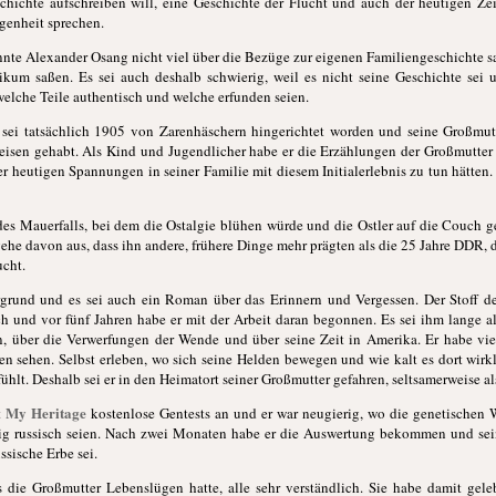
hichte aufschreiben will, eine Geschichte der Flucht und auch der heutigen Zei
genheit sprechen.
nnte Alexander Osang nicht viel über die Bezüge zur eigenen Familiengeschichte sa
kum saßen. Es sei auch deshalb schwierig, weil es nicht seine Geschichte sei 
welche Teile authentisch und welche erfunden seien.
 sei tatsächlich 1905 von Zarenhäschern hingerichtet worden und seine Großmutt
peisen gehabt. Als Kind und Jugendlicher habe er die Erzählungen der Großmutt
 der heutigen Spannungen in seiner Familie mit diesem Initialerlebnis zu tun hätten
 des Mauerfalls, bei dem die Ostalgie blühen würde und die Ostler auf die Couch g
gehe davon aus, dass ihn andere, frühere Dinge mehr prägten als die 25 Jahre DDR, d
ucht.
rgrund und es sei auch ein Roman über das Erinnern und Vergessen. Der Stoff 
ch und vor fünf Jahren habe er mit der Arbeit daran begonnen. Es sei ihm lange al
n, über die Verwerfungen der Wende und über seine Zeit in Amerika. Er habe vi
 sehen. Selbst erleben, wo sich seine Helden bewegen und wie kalt es dort wirkli
fühlt. Deshalb sei er in den Heimatort seiner Großmutter gefahren, seltsamerweise als
My Heritage
t
kostenlose Gentests an und er war neugierig, wo die genetischen Wu
tig russisch seien. Nach zwei Monaten habe er die Auswertung bekommen und sei
ussische Erbe sei.
die Großmutter Lebenslügen hatte, alle sehr verständlich. Sie habe damit geleb