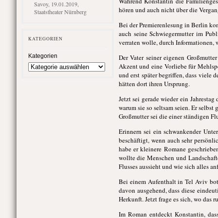
Während Konstantin die Familiengesc
Savoy, 19.01.2019,
hören und auch nicht über die Vergan
Staatstheater Nürnberg
Bei der Premierenlesung in Berlin ko
auch seine Schwiegermutter im Publi
KATEGORIEN
verraten wolle, durch Informationen, 
Kategorien
Der Vater seiner eigenen Großmutter
Akzent und eine Vorliebe für Mehls
und erst später begriffen, dass viele
hätten dort ihren Ursprung.
Jetzt sei gerade wieder ein Jahrestag
warum sie so seltsam seien. Er selbst 
Großmutter sei die einer ständigen Fl
Erinnern sei ein schwankender Unte
beschäftigt, wenn auch sehr persönli
habe er kleinere Romane geschriebe
wollte die Menschen und Landschaften
Flusses aussieht und wie sich alles an
Bei einem Aufenthalt in Tel Aviv bo
davon ausgehend, dass diese eindeu
Herkunft. Jetzt frage es sich, wo das r
Im Roman entdeckt Konstantin, dass 