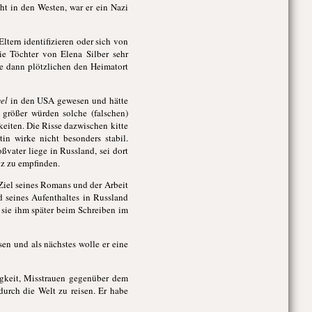
ht in den Westen, war er ein Nazi
tern identifizieren oder sich von
ie Töchter von Elena Silber sehr
te dann plötzlichen den Heimatort
el
in den USA gewesen und hätte
 größer würden solche (falschen)
eiten. Die Risse dazwischen kitte
n wirke nicht besonders stabil.
ßvater liege in Russland, sei dort
lz zu empfinden.
Ziel seines Romans und der Arbeit
 seines Aufenthaltes in Russland
 sie ihm später beim Schreiben im
sen und als nächstes wolle er eine
igkeit, Misstrauen gegenüber dem
durch die Welt zu reisen. Er habe