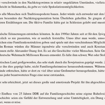
 verschwinde in den Nachkriegswirren in relativ ungeklärten Umständen, vielleic
lleicht in Südamerika, da gebe es viele Spekulationsmöglichkeiten.
 alle Menschen sich Traditionspodeste bauen. Jeder würde sich entweder mit den El
tten besonders der Nachkriegsgeneration beim Überleben geholfen. So gingen d
eren Erzählungen um. Die fiktive Familie hätte gut in Schlesien gelebt und muss
 falsche Erinnerungen entstehen könnten. In den 1990er Jahren seit er für den
Spieg
lich so nie passierten, wie er neulich feststellte. Umso älter man werde, umso
dchen eine Familienkonstruktion geben und spiele mit den verschiedenen Möglichk
 Im Roman würden die Männer irgendwie alle verschwinden und auch Konstanti
auen stelle Alexander Osang fest. Es sei die Geschichte vieler Menschen. Sein Gro
 deutsche Wehrmacht Millionen Russen ermordet. Es falle ihm schwer, Wut oder Sto
stischen Land großgeworden, das sehr stark durch die Sowjetunion geprägt wurde. 
ie ihn dies geprägt habe, nicht Familiengeheimnisse herauszubekommen. Während
nde erforschen, hätte er dort zu viel über seine Großmutter herausgefunden, hätte
aus jeder beantworteten Frage eine neue entstanden.
 sehr erleichtert, jetzt sei dieses große und emotionale Projekt für ihn abgeschlos
te Einfluss von 25 Jahren DDR auf die Familiengeschichte seine eigene Ruhelos
eschichte seien ein Gefühl der Entwurzelung und seine Umtriebigkeit, ein Drang 
ei, wenn er reise.