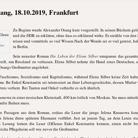
ng, 18.10.2019, Frankfurt
1
Zu Beginn wurde Alexander Osang kurz vorgestellt. In seinen Büchern geli
und die DDR zu erklären, ohne dass es erklärend wirke. Er erzähle von den 
reisen und vermittele so viel Wissen.Nach der Wende sei er viel gereist, ha
lber
in Berlin.
Sein neuester Roman
Die Leben der Elena Silber
umspanne das gesamte 
greift, um Russland zu verlassen. Elena Silber nehme die Hand eines Deutschen, 
 Osangs Großmutter angelehnt.
Faschismus, Sozialismus und Kapitalismus, während Elena Silber keine Zeit habe
. Ihr Enkel Konstantin sei interessiert an ihrer Lebensgeschichte, dessen Mutter 
nis verliere. Bei Tanten und Onkel verhielte es sich ähnlich.
rasnowa in einer russischen Kleinstadt, 400 km östlich von Moskau. Sie muss miter
ilie fliehen muss.
re Passagen aus dem Roman, sodass die Leser die junge Jelena Krasnowa kenn
e Jelena ihren späteren Ehemann verführt. Just an jenem Tag, an dem Lenin star
en Lesung lernen die Leser (J)Elenas Enkel Konstantin kennen, einen nicht be
eiche Pflegeheim soll wie zuvor die Großmutter.