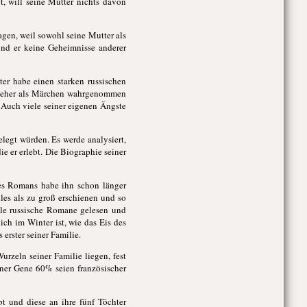
t, will seine Mutter nichts davon
gen, weil sowohl seine Mutter als
und er keine Geheimnisse anderer
er habe einen starken russischen
er eher als Märchen wahrgenommen
. Auch viele seiner eigenen Ängste
elegt würden. Es werde analysiert,
ie er erlebt. Die Biographie seiner
des Romans habe ihn schon länger
les als zu groß erschienen und so
ele russische Romane gelesen und
ch im Winter ist, wie das Eis des
 erster seiner Familie.
rzeln seiner Familie liegen, fest
ner Gene 60% seien französischer
t und diese an ihre fünf Töchter