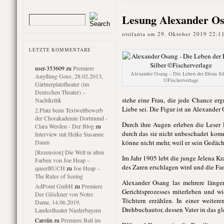
Lesung Alexander Osa
ottifanta am 29. Oktober 2019 22:1
LETZTE KOMMENTARE
user-353609
zu
Premiere
Alexander Osang – Die Leben der Elena Si
Anything Goes, 28.02.2013,
©Fischerverlage
Gärtnerplatztheater (im
Deutschen Theater) –
stehe eine Frau, die jede Chance er
Nachtkritik
Liebe sei. Die Figur ist an Alexander
2.Platz beim Textwettbewerb
der Chorakademie Dortmund -
Durch ihre Augen erleben die Leser 
Clara Werden - Der Blog
zu
durch das sie nicht unbeschadet komme
Interview mit Heike Susanne
Daum
könne nicht mehr, weil er sein Gedächt
[Rezension] Die Welt in allen
Im Jahr 1905 lebt die junge Jelena K
Farben von Joe Heap –
des Zaren erschlagen wird und die Fam
queerBUCH
zu
Joe Heap –
The Rules of Seeing
Alexander Osang las mehrere länge
AdPoint GmbH
zu
Premiere
Gerichtsprozesses miterleben und wi
Der Glöckner von Notre
Töchtern erzählen. In einer weiter
Dame, 14.06.2019,
Drehbuchautor, dessen Vater in das gl
Landestheater Niederbayern
Carolin
zu
Premiere Ball im