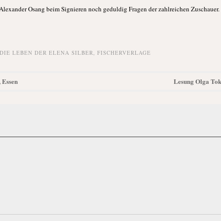
 Alexander Osang beim Signieren noch geduldig Fragen der zahlreichen Zuschauer.
DIE LEBEN DER ELENA SILBER
,
FISCHERVERLAGE
, Essen
Lesung Olga Toka