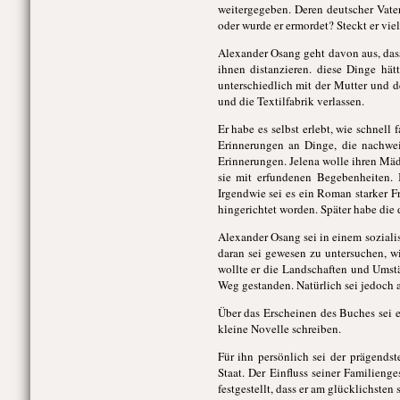
weitergegeben. Deren deutscher Vater
oder wurde er ermordet? Steckt er vie
Alexander Osang geht davon aus, dass
ihnen distanzieren. diese Dinge hä
unterschiedlich mit der Mutter und d
und die Textilfabrik verlassen.
Er habe es selbst erlebt, wie schnell
Erinnerungen an Dinge, die nachweis
Erinnerungen. Jelena wolle ihren Mä
sie mit erfundenen Begebenheiten.
Irgendwie sei es ein Roman starker Fr
hingerichtet worden. Später habe die
Alexander Osang sei in einem soziali
daran sei gewesen zu untersuchen, w
wollte er die Landschaften und Umstä
Weg gestanden. Natürlich sei jedoch 
Über das Erscheinen des Buches sei er
kleine Novelle schreiben.
Für ihn persönlich sei der prägends
Staat. Der Einfluss seiner Familieng
festgestellt, dass er am glücklichsten s