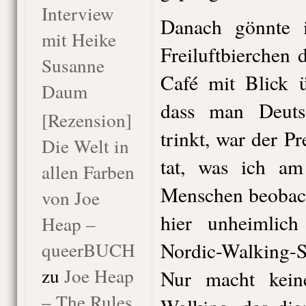
Interview
Danach gönnte i
mit Heike
Freiluftbierchen 
Susanne
Café mit Blick ü
Daum
dass man Deuts
[Rezension]
trinkt, war der Pr
Die Welt in
tat, was ich am
allen Farben
Menschen beobacht
von Joe
hier unheimlic
Heap –
queerBUCH
Nordic-Walking-S
zu
Joe Heap
Nur macht kein
– The Rules