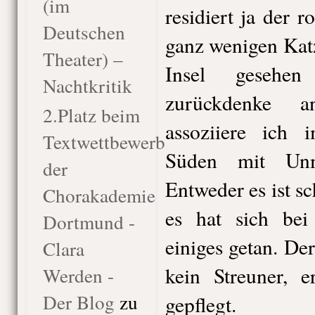
(im
residiert ja der r
Deutschen
ganz wenigen Katz
Theater) –
Insel gesehe
Nachtkritik
zurückdenke a
2.Platz beim
assoziiere ich 
Textwettbewerb
Süden mit Unm
der
Entweder es ist sc
Chorakademie
es hat sich bei
Dortmund -
einiges getan. Der
Clara
kein Streuner, e
Werden -
Der Blog
zu
gepflegt.