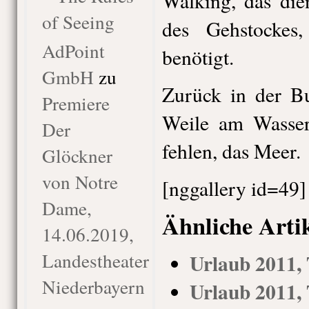
Walking, das die
of Seeing
des Gehstockes
AdPoint
benötigt.
GmbH
zu
Zurück in der Bu
Premiere
Weile am Wasser
Der
fehlen, das Meer.
Glöckner
von Notre
[nggallery id=49]
Dame,
Ähnliche Arti
14.06.2019,
Landestheater
Urlaub 2011, 
Niederbayern
Urlaub 2011, 