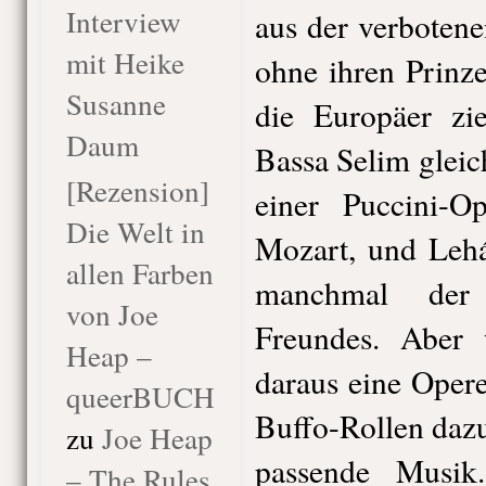
Interview
aus der verbotene
mit Heike
ohne ihren Prinze
Susanne
die Europäer zi
Daum
Bassa Selim gleic
[Rezension]
einer Puccini-O
Die Welt in
Mozart, und Lehá
allen Farben
manchmal der s
von Joe
Freundes. Aber
Heap –
daraus eine Oper
queerBUCH
Buffo-Rollen dazu
zu
Joe Heap
passende Musik
– The Rules