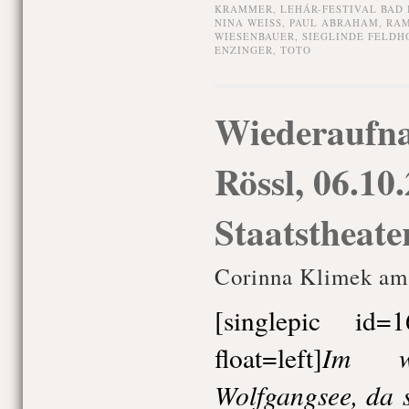
KRAMMER
,
LEHÁR-FESTIVAL BAD 
NINA WEISS
,
PAUL ABRAHAM
,
RAM
WIESENBAUER
,
SIEGLINDE FELDH
ENZINGER
,
TOTO
Wiederaufn
Rössl, 06.10
Staatstheat
Corinna Klimek am 
[singlepic id
Im w
float=left]
Wolfgangsee, da 