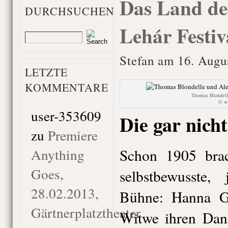
Das Land de
DURCHSUCHEN
Lehár Festiv
Stefan am 16. Augu
LETZTE
KOMMENTARE
Thomas Blondell
© ww
user-353609
Die gar nich
zu
Premiere
Anything
Schon 1905 brac
Goes,
selbstbewusste
28.02.2013,
Bühne: Hanna Gla
Gärtnerplatztheater
Witwe ihren Dan