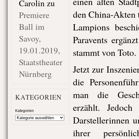
einen alten Stad
Carolin
zu
den China-Akten t
Premiere
Ball im
Lampions besch
Savoy,
Paravents ergänz
19.01.2019,
stammt von Toto.
Staatstheater
Jetzt zur Inszenie
Nürnberg
die Personenführ
man die Geschi
KATEGORIEN
erzählt. Jedoch 
Kategorien
Darstellerinnen 
ihrer persönl