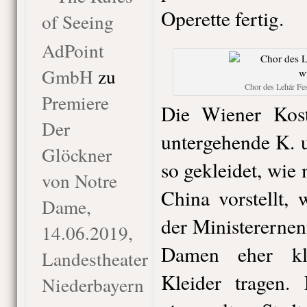
Operette fertig.
of Seeing
AdPoint
GmbH
zu
Chor des Lehár Fes
Premiere
Die Wiener Kos
Der
untergehende K. 
Glöckner
so gekleidet, wie 
von Notre
China vorstellt, 
Dame,
der Ministererne
14.06.2019,
Damen eher kla
Landestheater
Kleider tragen. 
Niederbayern