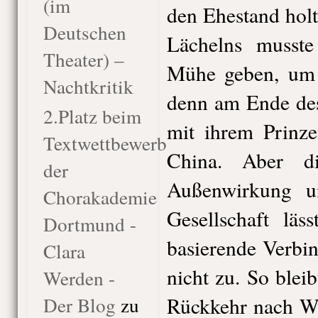
(im
den Ehestand holt
Deutschen
Lächelns musste
Theater) –
Mühe geben, um i
Nachtkritik
denn am Ende des 
2.Platz beim
mit ihrem Prinz
Textwettbewerb
China. Aber d
der
Außenwirkung un
Chorakademie
Gesellschaft läs
Dortmund -
basierende Verbi
Clara
nicht zu. So blei
Werden -
Der Blog
zu
Rückkehr nach Wi