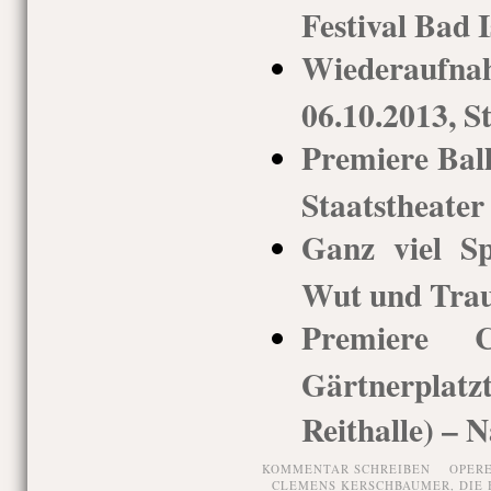
Festival Bad I
Wiederaufna
06.10.2013, S
Premiere Ball
Staatstheate
Ganz viel S
Wut und Tra
Premiere Ca
Gärtnerpla
Reithalle) – N
KOMMENTAR SCHREIBEN
OPER
CLEMENS KERSCHBAUMER
,
DIE