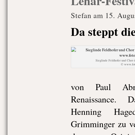
Lehár-Festiv
Stefan am 15. Augu
Da steppt di
Sieglinde Feldhofer und Chor d
© www.foto
von Paul Abr
Renaissance. D
Henning Hage
Grimminger zu ve