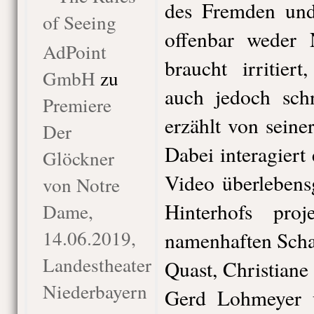
des Fremden und 
of Seeing
offenbar weder
AdPoint
braucht irritier
GmbH
zu
auch jedoch sch
Premiere
erzählt von seine
Der
Dabei interagiert 
Glöckner
Video überlebens
von Notre
Hinterhofs pro
Dame,
14.06.2019,
namenhaften Scha
Landestheater
Quast, Christiane
Niederbayern
Gerd Lohmeyer u