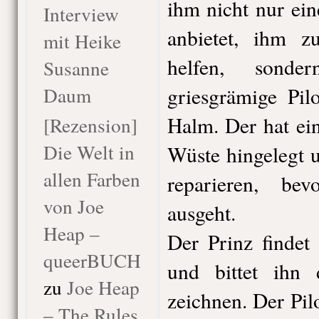
ihm nicht nur ein
Interview
anbietet, ihm 
mit Heike
helfen, sond
Susanne
Daum
griesgrämige Pil
Halm. Der hat ei
[Rezension]
Die Welt in
Wüste hingelegt 
allen Farben
reparieren, b
von Joe
ausgeht.
Heap –
Der Prinz findet
queerBUCH
und bittet ihn
zu
Joe Heap
zeichnen. Der Pilo
– The Rules