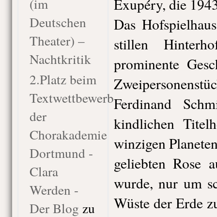
(im
Exupéry, die 1943
Deutschen
Das Hofspielhaus
Theater) –
stillen Hinter
Nachtkritik
prominente Gesch
2.Platz beim
Zweipersonenstüc
Textwettbewerb
Ferdinand Schm
der
kindlichen Titel
Chorakademie
winzigen Planete
Dortmund -
geliebten Rose a
Clara
wurde, nur um sc
Werden -
Wüste der Erde z
Der Blog
zu