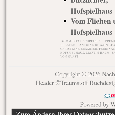
Hofspielhaus
Vom Fliehen u
Hofspielhaus
KOMMENTAR SCHREIBEN
PREM
THEATER
ANTOINE DE SAINT-E
CHRISTIANE BRAMMER
,
FERDINA
HOFSPIELHAUS
,
MARTIN HALM
,
S
VON QUAST
Copyright © 2026
Nach
Header ©Traumstoff Buchdesi
Powered by
W
Zum Ändern Ihrer Datenschutzein