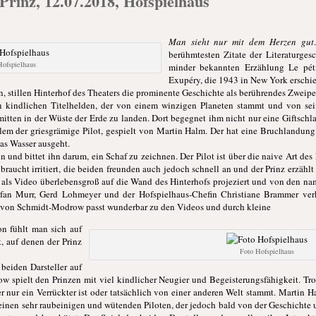
Prinz, 12.07.2018, Hofspielhaus
Man sieht nur mit dem Herzen gut
berühmtesten Zitate der Literaturges
Hofspielhaus
minder bekannten Erzählung Le péti
Exupéry, die 1943 in New York erschie
n, stillen Hinterhof des Theaters die prominente Geschichte als berührendes Zweip
kindlichen Titelhelden, der von einem winzigen Planeten stammt und von sein
mitten in der Wüste der Erde zu landen. Dort begegnet ihm nicht nur eine Giftschl
llem der griesgrämige Pilot, gespielt von Martin Halm. Der hat eine Bruchlandun
as Wasser ausgeht.
 und bittet ihn darum, ein Schaf zu zeichnen. Der Pilot ist über die naive Art des
aucht irritiert, die beiden freunden auch jedoch schnell an und der Prinz erzählt
ie als Video überlebensgroß auf die Wand des Hinterhofs projeziert und von den n
efan Murr, Gerd Lohmeyer und der Hofspielhaus-Chefin Christiane Brammer verk
g von Schmidt-Modrow passt wunderbar zu den Videos und durch kleine
n fühlt man sich auf
, auf denen der Prinz
Foto Hofspielhaus
 beiden Darsteller auf
 spielt den Prinzen mit viel kindlicher Neugier und Begeisterungsfähigkeit. Tro
r nur ein Verrückter ist oder tatsächlich von einer anderen Welt stammt. Martin H
einen sehr raubeinigen und wütenden Piloten, der jedoch bald von der Geschichte u