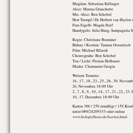
Mugdan: Sebastian Killinger
Alice: Marina Granchette
Mrs. Alice: Ben Schobel
Herr Trumpf / Dr. Herbert van Haylen
Frau Eigelb: Magda Stief
Handygirls: Julia Haug, Sampaguita
Regie: Christiane Brammer
Bühne / Kostüm: Tamara Oswatitsch
Film: Michael Klinsik
Choreografie: Ben Schobel
Ton / Licht: Florian Hofbauer
Maske: Charmaine Gezgin
Weitere Termine:
16., 17., 18., 23., 25., 26., 30. Novem
26. November, 18:00 Uhr
2., 7., 8., 9., 10., 14., 17., 21., 22., 
10., 17. Dezember, 18:00 Uhr
Karten 30€ / 25€ ermäßigt / 15€ Kind
unter 089/24209333 oder online
www.hofspielhaus.de/karten.html