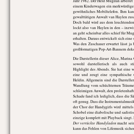
Jahr 1982. Der Held Mugdan arbeitet
einem Kinderwagen ein merkwürdiges Ha
gewöhnliches Mobiltelefon. Ihm kan
gewalttätigen Anwalt van Haylen zus
Doch bald wird aus dem leuchtende
lockt also van Haylen in den – inzwi
an geht scheinbar alles schief für M
erhalten. Daraus entwickelt sich eine
Was den Zuschauer erwartet lässt j
großformatigen Pop-Art-Bannern dekor
Die Darstellerin dieser Alice, Marina
sowohl darstellerisch als auch st
Highlight des Abends. Sie hat eine
eine und zeugt eine sympathische 
Heldin. Allgemein sind die Darsteller
Wandlung vom schüchternen Träumer z
schleimigen Anwalt, den proletenhaft
Schade fand ich lediglich, dass die 
oft genug. Dass die Instrumentalmusik 
der Chor der Handygirls wird mittel
Schobel eine diabolische und sadistis
einzige komplett mit Playback singt. 
Der verrückte Handyladen
macht sein
kann das Fehlen von Lifemusik sicher