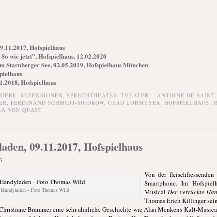
9.11.2017, Hofspielhaus
o wie jetzt”, Hofspielhaus, 12.02.2020
m Starnberger See, 02.05.2019, Hofspielhaus München
spielhaus
1.2018, Hofspielhaus
MIERE,
REZENSIONEN,
SPRECHTHEATER,
THEATER
ANTOINE DE SAINT
ER
,
FERDINAND SCHMIDT-MODROW
,
GERD LOHMEYER
,
HOFSPIELHAUS
,
M
KA VON QUAST
aden, 09.11.2017, Hofspielhaus
3
Von der fleischfressende
Smartphone. Im Hofspiel
e Handyladen – Foto Thomas Wild
Musical
Der verrückte Ha
Thomas Erich Killinger sei
n Christiane Brammer eine sehr ähnliche Geschichte wie Alan Menkens Kult-Music