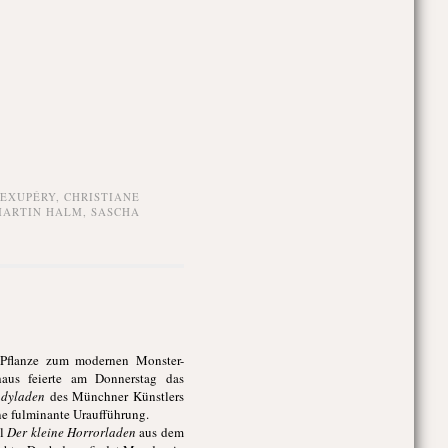
-EXUPÉRY
,
CHRISTIANE
ARTIN HALM
,
SASCHA
n Pflanze zum modernen Monster-
haus feierte am Donnerstag das
ndyladen
des Münchner Künstlers
ne fulminante Uraufführung.
al
Der kleine Horrorladen
aus dem