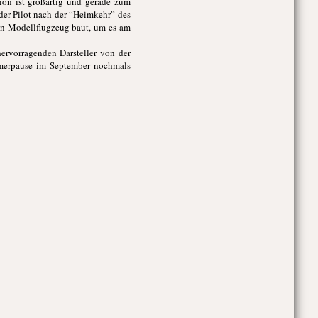
tion ist großartig und gerade zum
der Pilot nach der “Heimkehr” des
nen Modellflugzeug baut, um es am
hervorragenden Darsteller von der
Sommerpause im September nochmals