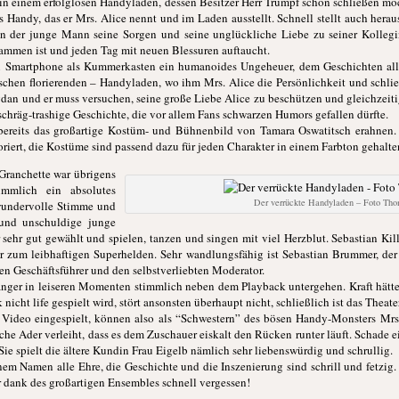
 in einem erfolglosen Handyladen, dessen Besitzer Herr Trumpf schon schließen m
ndy, das er Mrs. Alice nennt und im Laden ausstellt. Schnell stellt auch heraus, 
n der junge Mann seine Sorgen und seine unglückliche Liebe zu seiner Kollegi
ammen ist und jeden Tag mit neuen Blessuren auftaucht.
n Smartphone als Kummerkasten ein humanoides Ungeheuer, dem Geschichten all
schen florierenden – Handyladen, wo ihm Mrs. Alice die Persönlichkeit und schli
ugdan und er muss versuchen, seine große Liebe Alice zu beschützen und gleichzei
 schräg-trashige Geschichte, die vor allem Fans schwarzen Humors gefallen dürfte.
a bereits das großartige Kostüm- und Bühnenbild von Tamara Oswatitsch erahnen
iert, die Kostüme sind passend dazu für jeden Charakter in einem Farbton gehalte
 Granchette war übrigens
immlich ein absolutes
Der verrückte Handyladen – Foto Th
 wundervolle Stimme und
und unschuldige junge
 sehr gut gewählt und spielen, tanzen und singen mit viel Herzblut. Sebastian Kil
um leibhaftigen Superhelden. Sehr wandlungsfähig ist Sebastian Brummer, der gl
en Geschäftsführer und den selbstverliebten Moderator.
Sänger in leiseren Momenten stimmlich neben dem Playback untergehen. Kraft hätten
nicht life gespielt wird, stört ansonsten überhaupt nicht, schließlich ist das Thea
s Video eingespielt, können also als “Schwestern” des bösen Handy-Monsters Mr
che Ader verleiht, dass es dem Zuschauer eiskalt den Rücken runter läuft. Schade ei
Sie spielt die ältere Kundin Frau Eigelb nämlich sehr liebenswürdig und schrullig.
em Namen alle Ehre, die Geschichte und die Inszenierung sind schrill und fetzig.
 dank des großartigen Ensembles schnell vergessen!