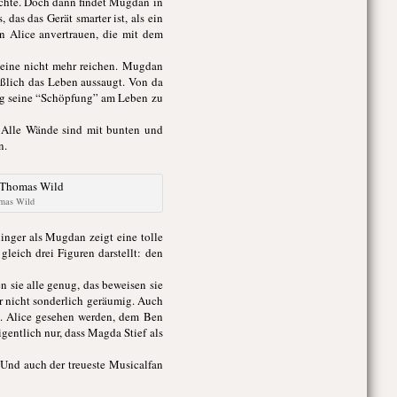
öchte. Doch dann findet Mugdan in
das das Gerät smarter ist, als ein
n Alice anvertrauen, die mit dem
eine nicht mehr reichen. Mugdan
eßlich das Leben aussaugt. Von da
tig seine “Schöpfung” am Leben zu
. Alle Wände sind mit bunten und
n.
omas Wild
linger als Mugdan zeigt eine tolle
eich drei Figuren darstellt: den
 sie alle genug, das beweisen sie
ter nicht sonderlich geräumig. Auch
s. Alice gesehen werden, dem Ben
gentlich nur, dass Magda Stief als
 Und auch der treueste Musicalfan