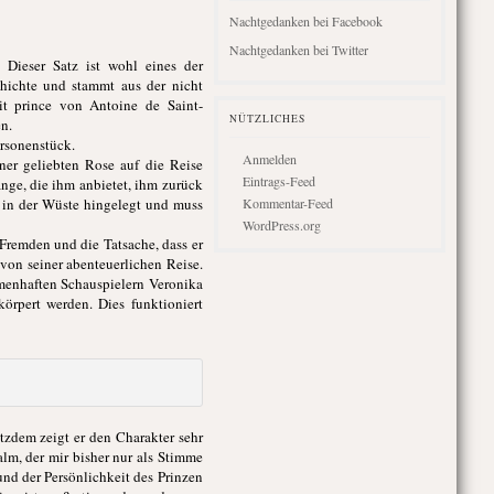
Nachtgedanken bei Facebook
Nachtgedanken bei Twitter
. Dieser Satz ist wohl eines der
chichte und stammt aus der nicht
t prince von Antoine de Saint-
NÜTZLICHES
n.
ersonenstück.
Anmelden
er geliebten Rose auf die Reise
Eintrags-Feed
ange, die ihm anbietet, ihm zurück
g in der Wüste hingelegt und muss
Kommentar-Feed
WordPress.org
 Fremden und die Tatsache, dass er
 von seiner abenteuerlichen Reise.
amenhaften Schauspielern Veronika
örpert werden. Dies funktioniert
tzdem zeigt er den Charakter sehr
alm, der mir bisher nur als Stimme
nd der Persönlichkeit des Prinzen