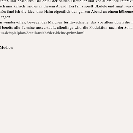
unter- und beschützt. Das Spiel der beiden Darsteller und vor allem ihre Interak
ch musikalisch wird es an diesem Abend. Der Prinz spielt Ukulele und singt, was 
schön fand ich die Idee, dass Halm eigentlich den ganzen Abend an einem hölzer
hängen.
 ein wundervolles, bewegendes Märchen für Erwachsene, das vor allem durch die 
ind bereits alle Termine ausverkauft, allerdings wird die Produktion nach der 
us.de/spielplan/detailansicht/der-kleine-prinz.html
t-Modrow