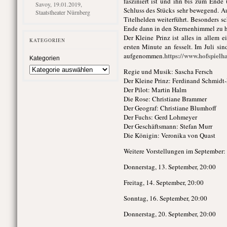
fasziniert ist und ihn bis zum Ende 
Savoy, 19.01.2019,
Schluss des Stücks sehr bewegend. Au
Staatstheater Nürnberg
Titelhelden weiterführt. Besonders 
Ende dann in den Sternenhimmel zu 
Der Kleine Prinz ist alles in allem
KATEGORIEN
ersten Minute an fesselt. Im Juli s
https://www.hofspielha
aufgenommen.
Kategorien
Regie und Musik: Sascha Fersch
Der Kleine Prinz: Ferdinand Schmid
Der Pilot: Martin Halm
Die Rose: Christiane Brammer
Der Geograf: Christiane Blumhoff
Der Fuchs: Gerd Lohmeyer
Der Geschäftsmann: Stefan Murr
Die Königin: Veronika von Quast
Weitere Vorstellungen im September:
Donnerstag, 13. September, 20:00
Freitag, 14. September, 20:00
Sonntag, 16. September, 20:00
Donnerstag, 20. September, 20:00