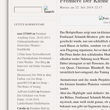
Premiere Der Kleine 
Marina am 22. Juli 2018 22:17
Foto 
LETZTE KOMMENTARE
Das Hofspielhaus zeigt nun im kleine
user-353609
zu
Premiere
Ferdinand Schmidt-Modrow gibt den 
Anything Goes, 28.02.2013,
geschickt wurde, nur um schließlich 
Gärtnerplatztheater (im
Deutschen Theater) –
nach Hause zu helfen, sondern vor a
Nachtkritik
sein Flugzeug reparieren, bevor ihm d
2.Platz beim Textwettbewerb
Der Prinz findet den schlafenden Mann
der Chorakademie Dortmund -
offenbar weder Nahrung noch Wasser br
Clara Werden - Der Blog
zu
Dabei interagiert er mit Personen, d
Interview mit Heike Susanne
von Quast, Christiane Blumhoff, St
Daum
tatsächlich hervorragend, das Timin
[Rezension] Die Welt in allen
Farben von Joe Heap –
Animationen und die runde Projektio
queerBUCH
zu
Joe Heap –
die kleinen fremden Planeten versetzt
The Rules of Seeing
landet.
AdPoint GmbH
zu
Premiere
Aber das Highlight sind definitiv die
Der Glöckner von Notre
der Bühne. Ferdinand Schmidt-Modrow
Dame, 14.06.2019,
mystisch, man weiß nicht genau, ob e
Landestheater Niederbayern
bekannt war, gibt im Gegensatz dazu 
Carolin
zu
Premiere Ball im