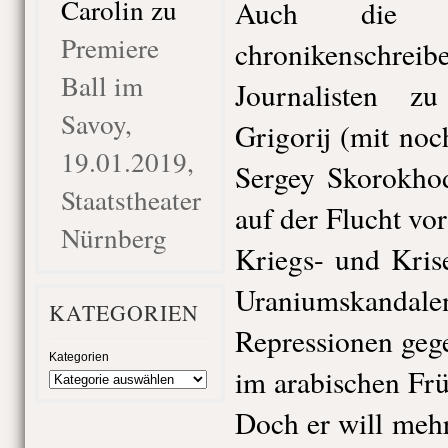
Carolin
zu
Auch die 
Premiere
chronikensch
Ball im
Journalisten z
Savoy,
Grigorij (mit no
19.01.2019,
Sergey Skorokhod
Staatstheater
auf der Flucht vo
Nürnberg
Kriegs- und Krise
Uraniumskandal
KATEGORIEN
Repressionen gege
Kategorien
im arabischen Frü
Doch er will meh