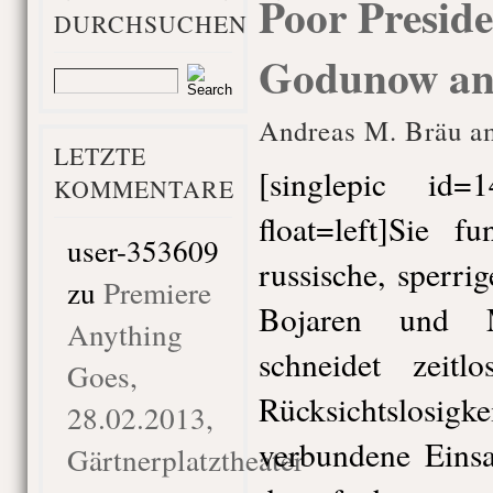
Poor Preside
DURCHSUCHEN
Godunow an 
Andreas M. Bräu am
LETZTE
[singlepic id
KOMMENTARE
float=left]Sie f
user-353609
russische, sperri
zu
Premiere
Bojaren und 
Anything
schneidet zeit
Goes,
Rücksichtslo
28.02.2013,
verbundene Eins
Gärtnerplatztheater