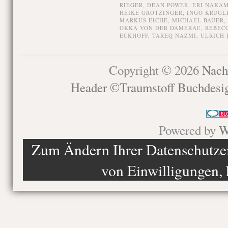
RIEGER
,
DEAN POWER
,
ERI NAKA
HEIKE GRÖTZINGER
,
INGO KRÜGL
MARKUS EICHE
,
MICHAEL BAUER
,
OKKA VON DER DAMERAU
,
REBECC
ECKHOFF
,
TAREQ NAZMI
,
ULRICH R
Copyright © 2026
Nach
Header ©Traumstoff Buchdesi
Powered by
W
Zum Ändern Ihrer Datenschutzein
von Einwilligungen, 