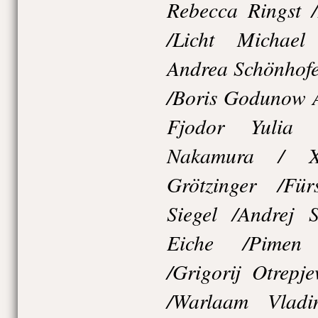
Rebecca Ringst 
/Licht Michael
Andrea Schönhofe
/Boris Godunow A
Fjodor Yulia 
Nakamura / X
Grötzinger /Für
Siegel /Andrej 
Eiche /Pimen 
/Grigorij Otrepj
/Warlaam Vladi