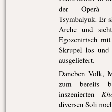
der Operà di
Tsymbalyuk. Er si
Arche und sieh
Egozentrisch mit 
Skrupel los und
ausgeliefert.
Daneben Volk, M
zum bereits b
Kho
inszenierten
diversen Soli noch