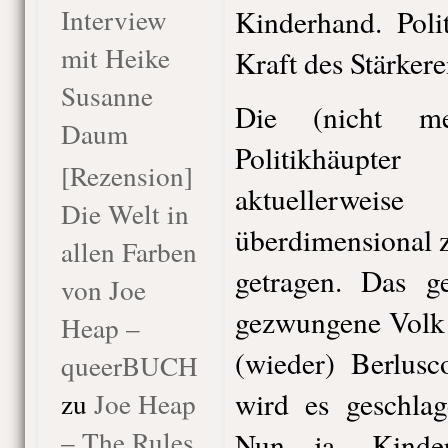
Interview
Kinderhand. Poli
mit Heike
Kraft des Stärkere
Susanne
Die (nicht me
Daum
Politikhäup
[Rezension]
aktuellerweis
Die Welt in
überdimensional 
allen Farben
getragen. Das g
von Joe
gezwungene Volk 
Heap –
(wieder) Berlusc
queerBUCH
wird es geschlage
zu
Joe Heap
– The Rules
Nun ja, Kinde