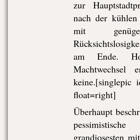
zur Hauptstadtp
nach der kühlen
mit genüge
Rücksichtslosigke
am Ende. Ho
Machtwechsel e
keine.[singlepi
float=right]
Überhaupt beschr
pessimistisc
grandiosesten mi