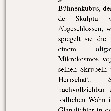
Bühnenkubus, de
der Skulptur 
Abgeschlossen, w
spiegelt sie die
einem oligar
Mikrokosmos vege
seinen Skrupeln 
Herrschaft. 
nachvollziehba
tödlichen Wahn ü
Glanzlichter in d