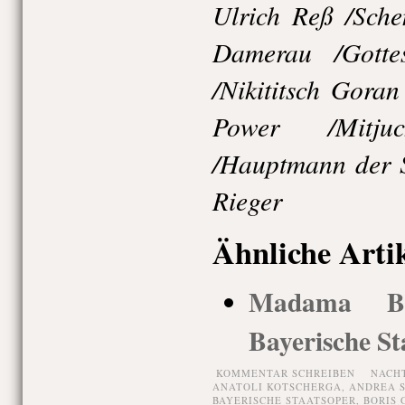
Ulrich Reß /Sche
Damerau /Gotte
/Nikititsch Gora
Power /Mitj
/Hauptmann der S
Rieger
Ähnliche Arti
Madama Butt
Bayerische St
KOMMENTAR SCHREIBEN
NACH
ANATOLI KOTSCHERGA
,
ANDREA 
BAYERISCHE STAATSOPER
,
BORIS