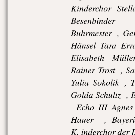
Kinderchor Stel
Besenbinder 
Buhrmester , Ger
Hänsel Tara Err
Elisabeth Müll
Rainer Trost , S
Yulia Sokolik , 
Golda Schultz , 
Echo III Agnes 
Hauer , Bayeris
K, inderchor der 