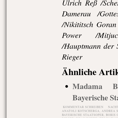
Ulrich Reß /Sche
Damerau /Gotte
/Nikititsch Gora
Power /Mitj
/Hauptmann der S
Rieger
Ähnliche Arti
Madama Butt
Bayerische St
KOMMENTAR SCHREIBEN
NACH
ANATOLI KOTSCHERGA
,
ANDREA 
BAYERISCHE STAATSOPER
,
BORIS