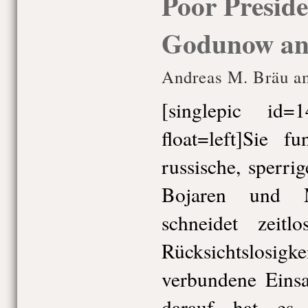
Poor Preside
Godunow an 
Andreas M. Bräu am
[singlepic id
float=left]Sie f
russische, sperri
Bojaren und 
schneidet zeit
Rücksichtslo
verbundene Eins
darauf hat es 