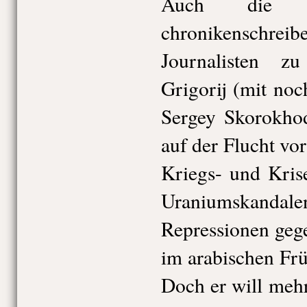
Auch die 
chronikensch
Journalisten z
Grigorij (mit no
Sergey Skorokhod
auf der Flucht vo
Kriegs- und Krise
Uraniumskandal
Repressionen gege
im arabischen Frü
Doch er will meh