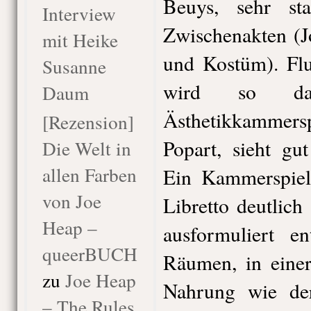
Beuys, sehr st
Interview
Zwischenakten (
mit Heike
und Kostüm). Flu
Susanne
wird so da
Daum
Ästhetikkammerspi
[Rezension]
Popart, sieht gu
Die Welt in
allen Farben
Ein Kammerspiel
von Joe
Libretto deutlich
Heap –
ausformuliert e
queerBUCH
Räumen, in eine
zu
Joe Heap
Nahrung wie der
– The Rules