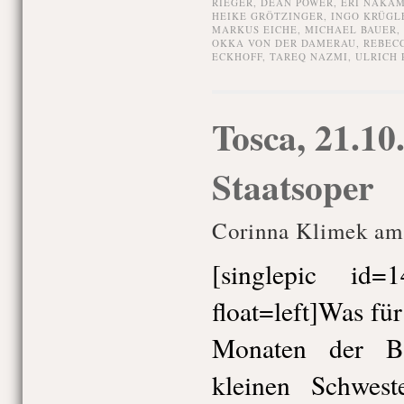
RIEGER
,
DEAN POWER
,
ERI NAKA
HEIKE GRÖTZINGER
,
INGO KRÜGL
MARKUS EICHE
,
MICHAEL BAUER
,
OKKA VON DER DAMERAU
,
REBECC
ECKHOFF
,
TAREQ NAZMI
,
ULRICH R
Tosca, 21.10
Staatsoper
Corinna Klimek am 
[singlepic id
float=left]Was fü
Monaten der Be
kleinen Schwest