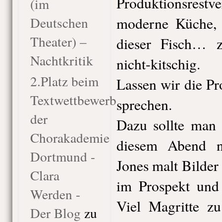
Produktionsrestv
(im
Deutschen
moderne Küche, 
Theater) –
dieser Fisch… z
Nachtkritik
nicht-kitschig.
2.Platz beim
Lassen wir die Pr
Textwettbewerb
sprechen.
der
Dazu sollte man 
Chorakademie
diesem Abend n
Dortmund -
Jones malt Bilder 
Clara
im Prospekt und
Werden -
Viel Magritte zu
Der Blog
zu