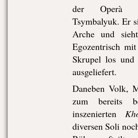
der Operà di
Tsymbalyuk. Er si
Arche und sieh
Egozentrisch mit 
Skrupel los und
ausgeliefert.
Daneben Volk, M
zum bereits b
Kho
inszenierten
diversen Soli noch