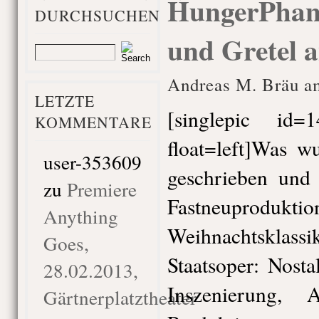
HungerPhant
DURCHSUCHEN
und Gretel a
Andreas M. Bräu am
LETZTE
[singlepic id
KOMMENTARE
float=left]Was wu
user-353609
geschrieben und 
zu
Premiere
Fastneupr
Anything
Weihnachtsklassi
Goes,
Staatsoper: Nosta
28.02.2013,
Inszenierung,
Gärtnerplatztheater