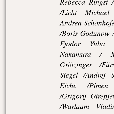
Rebecca Ringst 
/Licht Michael
Andrea Schönhofe
/Boris Godunow A
Fjodor Yulia 
Nakamura / X
Grötzinger /Für
Siegel /Andrej 
Eiche /Pimen 
/Grigorij Otrepj
/Warlaam Vladi