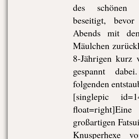
des schönen n
beseitigt, bevo
Abends mit dem
Mäulchen zurückk
8-Jährigen kurz 
gespannt dabe
folgenden entsta
[singlepic id
float=right]Ein
großartigen Fatsui
Knusperhexe v