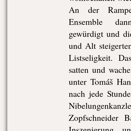
An der Rampe
Ensemble dan
gewürdigt und di
und Alt steigerte
Listseligkeit. D
satten und wache
unter Tomáš Han
nach jede Stund
Nibelungenkanzlei 
Zopfschneider B
Inszenierung u