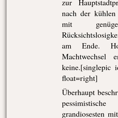
zur Hauptstadtp
nach der kühlen
mit genüge
Rücksichtslosigke
am Ende. Ho
Machtwechsel e
keine.[singlepi
float=right]
Überhaupt beschr
pessimistisc
grandiosesten mi