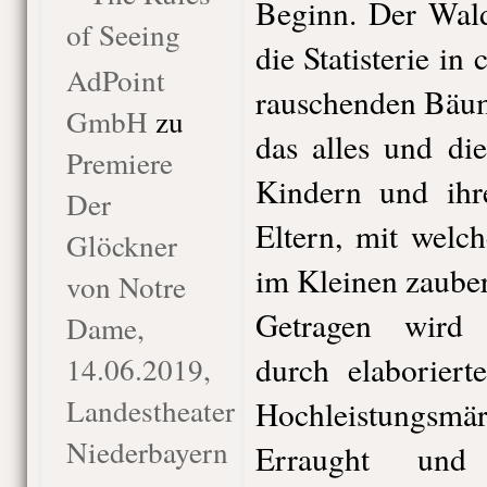
Beginn. Der Wal
of Seeing
die Statisterie in
AdPoint
rauschenden Bäum
GmbH
zu
das alles und di
Premiere
Kindern und ihre
Der
Eltern, mit welc
Glöckner
im Kleinen zaube
von Notre
Getragen wird 
Dame,
durch elaboriert
14.06.2019,
Landestheater
Hochleistungsmä
Niederbayern
Erraught un