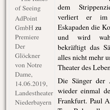
dem Strippenz
of Seeing
verliert er i
AdPoint
Eskapaden die Ko
GmbH
zu
Premiere
und wird wahn
Der
bekräftigt das S
Glöckner
alles nicht mehr u
von Notre
Theater des Leben
Dame,
Die Sänger der A
14.06.2019,
wieder einmal d
Landestheater
Frankfurt. Paul A
Niederbayern