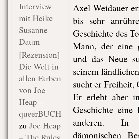
Interview
Axel Weidauer erz
mit Heike
bis sehr anrühr
Susanne
Geschichte des T
Daum
Mann, der eine 
[Rezension]
und das Neue suc
Die Welt in
seinem ländlichen
allen Farben
sucht er Freiheit,
von Joe
Er erlebt aber i
Heap –
Geschichte eine 
queerBUCH
anderen. In 
zu
Joe Heap
dämonischen Beg
– The Rules