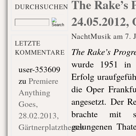
The Rake’s P
DURCHSUCHEN
24.05.2012,
NachtMusik am 7. J
LETZTE
The Rake’s Progr
KOMMENTARE
wurde 1951 in 
user-353609
Erfolg uraufgefüh
zu
Premiere
die Oper Frankfu
Anything
angesetzt. Der R
Goes,
brachte mit 
28.02.2013,
gelungenen That
Gärtnerplatztheater