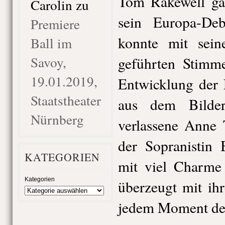
Tom Rakewell gab
Carolin
zu
sein Europa-De
Premiere
konnte mit sein
Ball im
Savoy,
geführten Stimme
19.01.2019,
Entwicklung der 
Staatstheater
aus dem Bilde
Nürnberg
verlassene Anne 
der Sopranistin 
KATEGORIEN
mit viel Charme 
Kategorien
überzeugt mit ih
jedem Moment de