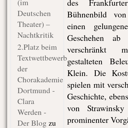
(im
des Frankfurt
Deutschen
Bühnenbild von
Theater) –
einen gelunge
Nachtkritik
Geschehen ab
2.Platz beim
verschränkt 
Textwettbewerb
gestalteten Bel
der
Klein. Die Kos
Chorakademie
spielen mit vers
Dortmund -
Geschichte, eben
Clara
von Strawinsk
Werden -
prominenter Vorg
Der Blog
zu