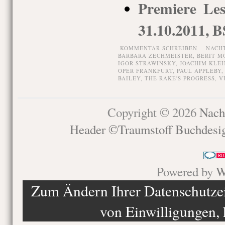
Premiere Le
31.10.2011, 
KOMMENTAR SCHREIBEN
NACH
BARBARA ZECHMEISTER
,
BERIT M
IGOR STRAWINSKY
,
JOACHIM KLEI
OPER FRANKFURT
,
PAUL APPLEBY
BAILEY
,
THE RAKE'S PROGRESS
,
V
Copyright © 2026
Nach
Header ©Traumstoff Buchdesi
Powered by
W
Zum Ändern Ihrer Datenschutzein
von Einwilligungen, 