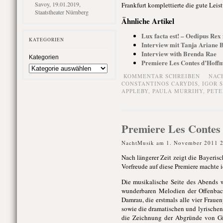
Savoy, 19.01.2019,
Frankfurt komplettierte die gute Lei
Staatstheater Nürnberg
Ähnliche Artikel
Lux facta est! – Oedipus Rex
KATEGORIEN
Interview mit Tanja Ariane
Interview with Brenda Rae
Kategorien
Premiere Les Contes d’Hoff
KOMMENTAR SCHREIBEN
NAC
CONSTANTINOS CARYDIS
,
IGOR 
APPLEBY
,
PAULA MURRIHY
,
PETE
Premiere Les Contes
NachtMusik am 1. November 2011 
Nach längerer Zeit zeigt die Bayeri
Vorfreude auf diese Premiere machte 
Die musikalische Seite des Abends w
wunderbaren Melodien der Offenbach
Damrau, die erstmals alle vier Fraue
sowie die dramatischen und lyrischen
die Zeichnung der Abgründe von Giu