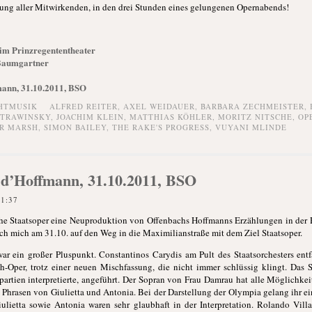
stung aller Mitwirkenden, in den drei Stunden eines gelungenen Opernabends!
 im Prinzregententheater
 Baumgartner
mann, 31.10.2011, BSO
HTMUSIK
ALFRED REITER
,
AXEL WEIDAUER
,
BARBARA ZECHMEISTER
,
STRAWINSKY
,
JOACHIM KLEIN
,
MATTHIAS KÖHLER
,
MORITZ NITSCHE
,
OP
R MARSH
,
SIMON BAILEY
,
THE RAKE'S PROGRESS
,
VUYANI MLINDE
 d’Hoffmann, 31.10.2011, BSO
21:37
sche Staatsoper eine Neuproduktion von Offenbachs Hoffmanns Erzählungen in der 
ich mich am 31.10. auf den Weg in die Maximilianstraße mit dem Ziel Staatsoper.
ar ein großer Pluspunkt. Constantinos Carydis am Pult des Staatsorchesters ent
-Oper, trotz einer neuen Mischfassung, die nicht immer schlüssig klingt. Das
npartien interpretierte, angeführt. Der Sopran von Frau Damrau hat alle Möglichke
 Phrasen von Giulietta und Antonia. Bei der Darstellung der Olympia gelang ihr ei
lietta sowie Antonia waren sehr glaubhaft in der Interpretation. Rolando Vill