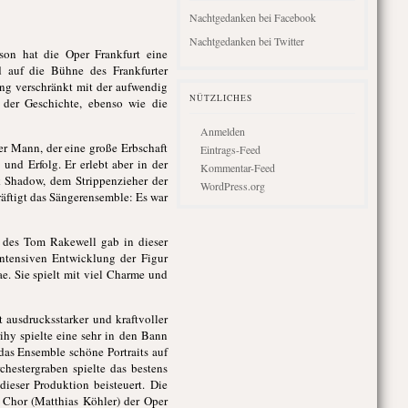
Nachtgedanken bei Facebook
Nachtgedanken bei Twitter
son hat die Oper Frankfurt eine
 auf die Bühne des Frankfurter
ng verschränkt mit der aufwendig
NÜTZLICHES
der Geschichte, ebenso wie die
Anmelden
er Mann, der eine große Erbschaft
Eintrags-Feed
und Erfolg. Er erlebt aber in der
Kommentar-Feed
k Shadow, dem Strippenzieher der
WordPress.org
äftigt das Sängerensemble: Es war
e des Tom Rakewell gab in dieser
ntensiven Entwicklung der Figur
. Sie spielt mit viel Charme und
 ausdrucksstarker und kraftvoller
y spielte eine sehr in den Bann
das Ensemble schöne Portraits auf
hestergraben spielte das bestens
dieser Produktion beisteuert. Die
r Chor (Matthias Köhler) der Oper