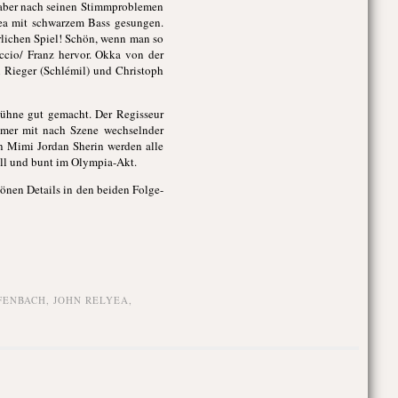
t aber nach seinen Stimmproblemen
ea mit schwarzem Bass gesungen.
lichen Spiel! Schön, wenn man so
ccio/ Franz hervor. Okka von der
 Rieger (Schlémil) und Christoph
Bühne gut gemacht. Der Regisseur
immer mit nach Szene wechselnder
n Mimi Jordan Sherin werden alle
oll und bunt im Olympia-Akt.
önen Details in den beiden Folge-
FENBACH
,
JOHN RELYEA
,