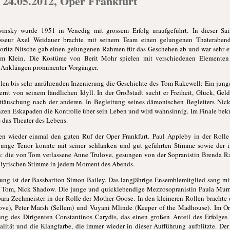
 24.05.2012, Oper Frankfurt
insky wurde 1951 in Venedig mit grossem Erfolg uraufgeführt. In dieser Sai
sseur Axel Weidauer brachte mit seinem Team einen gelungenen Thaterabend
ritz Nitsche gab einen gelungenen Rahmen für das Geschehen ab und war sehr e
im Klein. Die Kostüme von Berit Mohr spielen mit verschiedenen Elementen 
 Anklängen prominenter Vorgänger.
illen bis sehr anrührenden Inzenierung die Geschichte des Tom Rakewell: Ein jung
rnt von seinem ländlichen Idyll. In der Großstadt sucht er Freiheit, Glück, Geld 
ttäuschung nach der anderen. In Begleitung seines dämonischen Begleiters Nic
anzen Eskapaden die Kontrolle über sein Leben und wird wahnsinnig. Im Finale bekr
s das Theater des Lebens.
ten wieder einmal den guten Ruf der Oper Frankfurt. Paul Appleby in der Roll
junge Tenor konnte mit seiner schlanken und gut geführten Stimme sowie der i
 die von Tom verlassene Anne Trulove, gesungen von der Sopranistin Brenda Rae
er lyrischen Stimme in jedem Moment des Abends.
ung ist der Bassbariton Simon Bailey. Das langjährige Ensemblemitglied sang mit
Tom, Nick Shadow. Die junge und quicklebendige Mezzosopranistin Paula Murrih
ara Zechmeister in der Rolle der Mother Goose. In den kleineren Rollen brachte 
love), Peter Marsh (Sellem) und Vuyani Mlinde (Keeper of the Madhouse). Im Orc
tung des Dirigenten Constantinos Carydis, das einen großen Anteil des Erfolges 
lität und die Klangfarbe, die immer wieder in dieser Aufführung aufblitzte. De