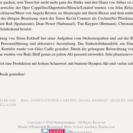
 packen, sein Tenor hat nicht mehr ganz die Stärke und den Glanz von früher, is
sewichte der Oper Coppélius/Dapertutto/Miracle/Lindorf wurden von John Rely
cklausse/Muse von Angela Brower, sie überzeugte mit ihrem Mezzo und dem natür
der übrigen Besetzung stach der Tenor Kevin Conners als Cochenille/ Pitichina
ch Reß (Spalanzani), Dean Power (Nathanael), Tim Kuypers (Hermann), Christian
llendeckend besetzt.
ierung von Sören Eckhoff hat seine Aufgaben vom Orchestergraben und auf der 
de Personenführung und dekorative Ausstattung. Das Einheitsbühnenbild, ein Z
 Korridor wurde von Giles Cadle gestaltet. Durch die gelungene Beleuchtung vo
me wurden von Buki Shiff genau zu jedem Akt passend entworfen. Sehr phantasiev
es ist eine Produktion mit hohem Schauwert, mit buntem Olympia-Akt und vielen sch
Musik genießen!
HTMUSIK
BSO
,
CONSTANTINOS CARYDIS
,
DIANA DAMRAU
,
JACQUES OF
ILLAZÓN
Copyright © 2026
Nachtgedanken
- All Rights Reserved
Header ©Traumstoff Buchdesign
Motiv ©victor zastolskiy Fotolia.com