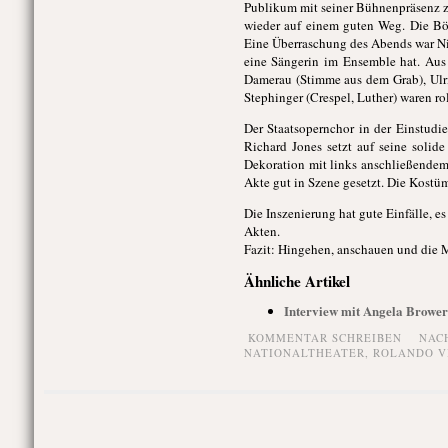
Publikum mit seiner Bühnenpräsenz zu
wieder auf einem guten Weg. Die Bö
Eine Überraschung des Abends war Ni
eine Sängerin im Ensemble hat. Aus 
Damerau (Stimme aus dem Grab), Ulri
Stephinger (Crespel, Luther) waren ro
Der Staatsopernchor in der Einstud
Richard Jones setzt auf seine soli
Dekoration mit links anschließendem
Akte gut in Szene gesetzt. Die Kostü
Die Inszenierung hat gute Einfälle, 
Akten.
Fazit: Hingehen, anschauen und die 
Ähnliche Artikel
Interview mit Angela Brower
KOMMENTAR SCHREIBEN
NAC
NATIONALTHEATER
,
ROLANDO V