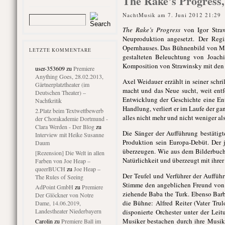
The Rake’s Progress,
NachtMusik am 7. Juni 2012 21:29
The Rake’s Progress
von Igor Straw
Neuproduktion angesetzt. Der Regi
Opernhauses. Das Bühnenbild von Mo
LETZTE KOMMENTARE
gestalteten Beleuchtung von Joach
Komposition von Strawinsky mit den
user-353609
zu
Premiere
Anything Goes, 28.02.2013,
Axel Weidauer erzählt in seiner schr
Gärtnerplatztheater (im
macht und das Neue sucht, weit entfe
Deutschen Theater) –
Entwicklung der Geschichte eine En
Nachtkritik
Handlung, verliert er im Laufe der g
2.Platz beim Textwettbewerb
alles nicht mehr und nicht weniger al
der Chorakademie Dortmund -
Clara Werden - Der Blog
zu
Die Sänger der Aufführung bestätig
Interview mit Heike Susanne
Produktion sein Europa-Debüt. Der 
Daum
überzeugen. Wie aus dem Bilderbuch:
[Rezension] Die Welt in allen
Natürlichkeit und überzeugt mit ihr
Farben von Joe Heap –
queerBUCH
zu
Joe Heap –
Der Teufel und Verführer der Aufführ
The Rules of Seeing
Stimme den angeblichen Freund von 
AdPoint GmbH
zu
Premiere
ziehende Baba the Turk. Ebenso Barb
Der Glöckner von Notre
die Bühne: Alfred Reiter (Vater Tru
Dame, 14.06.2019,
Landestheater Niederbayern
disponierte Orchester unter der Lei
Musiker bestachen durch ihre Musika
Carolin
zu
Premiere Ball im