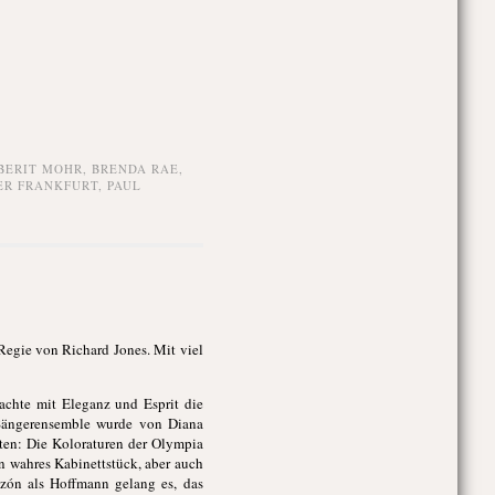
BERIT MOHR
,
BRENDA RAE
,
ER FRANKFURT
,
PAUL
Regie von Richard Jones. Mit viel
fachte mit Eleganz und Esprit die
 Sängerensemble wurde von Diana
iten: Die Koloraturen der Olympia
n wahres Kabinettstück, aber auch
azón als Hoffmann gelang es, das