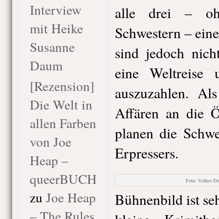
Interview
alle drei – o
mit Heike
Schwestern – eine
Susanne
sind jedoch nich
Daum
eine Weltreise 
[Rezension]
auszuzahlen. Als
Die Welt in
Affären an die Ö
allen Farben
planen die Schwe
von Joe
Erpressers.
Heap –
queerBUCH
Foto: Volker De
zu
Joe Heap
Bühnenbild ist se
– The Rules