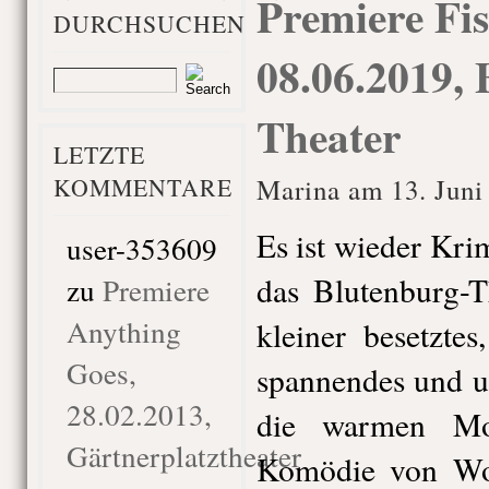
Premiere Fis
DURCHSUCHEN
08.06.2019, 
Theater
LETZTE
KOMMENTARE
Marina am 13. Juni
Es ist wieder Krim
user-353609
das Blutenburg-
zu
Premiere
Anything
kleiner besetzte
Goes,
spannendes und u
28.02.2013,
die warmen Mon
Gärtnerplatztheater
Komödie von Wo