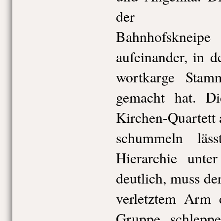
der herun
Bahnhofsknei
aufeinander, in d
wortkarge Stamm
gemacht hat. Di
Kirchen-Quartett 
schummeln läss
Hierarchie unte
deutlich, muss de
verletztem Arm 
Gruppe schleppe