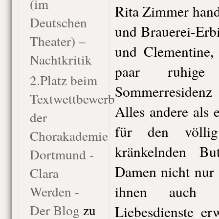
(im
Rita Zimmer hand
Deutschen
und Brauerei-Erbi
Theater) –
und Clementine, 
Nachtkritik
paar ruhig
2.Platz beim
Sommerresidenz
Textwettbewerb
Alles andere als 
der
für den völlig
Chorakademie
kränkelnden Bu
Dortmund -
Damen nicht nur 
Clara
ihnen auch s
Werden -
Der Blog
zu
Liebesdienste er