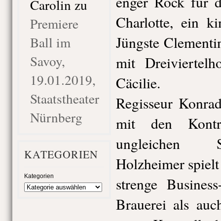
enger Rock für d
Carolin
zu
Charlotte, ein k
Premiere
Jüngste Clementi
Ball im
Savoy,
mit Dreiviertelh
19.01.2019,
Cäcilie.
Staatstheater
Regisseur Konrad
Nürnberg
mit den Kontr
ungleichen S
KATEGORIEN
Holzheimer spielt 
Kategorien
strenge Business
Brauerei als auc