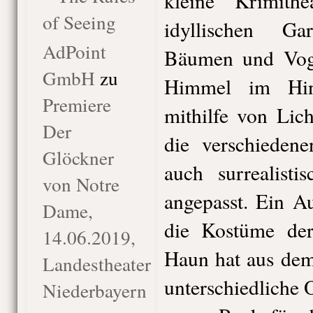
kleine Krimithe
of Seeing
idyllischen Ga
AdPoint
Bäumen und Voge
GmbH
zu
Himmel im Hin
Premiere
mithilfe von Lich
Der
die verschiedene
Glöckner
auch surrealist
von Notre
angepasst. Ein A
Dame,
die Kostüme der
14.06.2019,
Haun hat aus dems
Landestheater
unterschiedliche O
Niederbayern