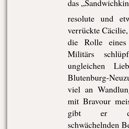
das „Sandwichkind
resolute und et
verrückte Cäcilie,
die Rolle eines
Militärs schlü
ungleichen Lieb
Blutenburg-Neu
viel an Wandlung
mit Bravour meis
gibt er den
schwächelnden Bed