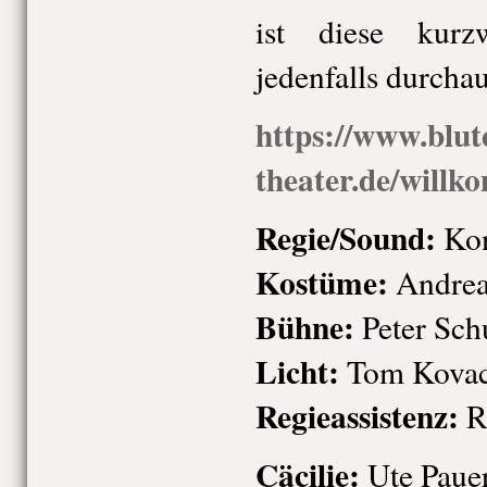
ist diese kurz
jedenfalls durcha
https://www.blu
theater.de/will
Regie/Sound:
Kon
Kostüme:
Andrea
Bühne:
Peter Sch
Licht:
Tom Kova
Regieassistenz:
R
Cäcilie:
Ute Paue