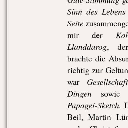
Sinn des Lebens
Seite
zusammengef
Ko
mir der
Llanddarog
, der
brachte die Absur
richtig zur Geltu
Gesellsch
war
Dingen
sowie
Papagei-Sketch.
D
Beil, Martin Lü