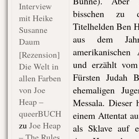
Bühne). Aber 
Interview
bisschen zu
de
mit Heike
Titelhelden Ben 
Susanne
aus dem Ja
Daum
amerikanischen
[Rezension]
und erzählt vom
Die Welt in
Fürsten Judah 
allen Farben
ehemaligen Jug
von Joe
Heap –
Messala. Dieser 
queerBUCH
einem Attentat au
zu
Joe Heap
als Sklave auf e
– The Rules