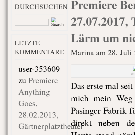
Premiere Be
DURCHSUCHEN
27.07.2017, 
Lärm um nic
LETZTE
KOMMENTARE
Marina am 28. Juli
user-353609
©H
zu
Premiere
Das erste mal seit 
Anything
mich mein Weg 
Goes,
Pasinger Fabrik f
28.02.2013,
direkt neben d
Gärtnerplatztheater
Heute stand näml