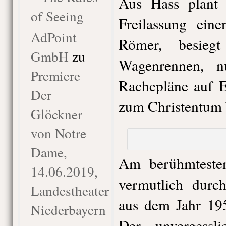
Aus Hass plant
of Seeing
Freilassung ein
AdPoint
Römer, besieg
GmbH
zu
Wagenrennen, 
Premiere
Rachepläne auf E
Der
zum Christentum 
Glöckner
von Notre
Dame,
Am berühmtesten
14.06.2019,
vermutlich durc
Landestheater
aus dem Jahr 19
Niederbayern
Der unvergessl