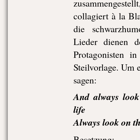
zusammengestellt, 
collagiert à la B
die schwarzhum
Lieder dienen d
Protagonisten in
Steilvorlage. Um
sagen:
And always look 
life
Always look on the
Besetzung: