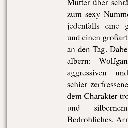
Mutter
über schrä
zum sexy Nummern
jedenfalls eine 
und einen großart
an den Tag. Dabei
albern: Wolfga
aggressiven un
schier zerfressen
dem Charakter tr
und silberne
Bedrohliches. Ar