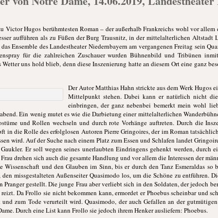
er von Notre Dame, 14.06.2019, Landestheater
u Victor Hugos berühmtesten Roman – der außerhalb Frankreichs wohl vor allem d
er aufführen als zu Füßen der Burg Trausnitz, in der mittelalterlichen Altstadt 
t das Ensemble des Landestheater Niedernbayern am vergangenen Freitag sein Quar
enspray für die zahlreichen Zuschauer wurden Bühnenbild und Tribünen inmit
s Wetter uns hold blieb, denn diese Inszenierung hatte an diesem Ort eine ganz be
Der Autor Matthias Hahn strickte aus dem Werk Hugos ei
i
Mittelpunkt stehen. Dabei kann er natürlich nicht 
einbringen, der ganz nebenbei bemerkt mein wohl liebs
rabend. Ein wenig mutet es wie die Darbietung einer mittelalterlichen Wanderbühn
ostüme und Rollen wechseln und durch rote Vorhänge auftreten. Durch die Insz
ft in die Rolle des erfolglosen Autoren Pierre Gringoires, der im Roman tatsächlich
sen wird. Auf der Suche nach einem Platz zum Essen und Schlafen landet Gringoir
 Gaukler. Er soll wegen seines unerlaubten Eindringens gehenkt werden, durch ei
Frau drehen sich auch die gesamte Handlung und vor allem die Interessen der männl
die Wissenschaft und den Glauben im Sinn, bis er durch den Tanz Esmeraldas so b
ing, den missgestalteten Außenseiter Quasimodo los, um die Schöne zu entführen.
ranger gestellt. Die junge Frau aber verliebt sich in den Soldaten, der jedoch bere
 reizt. Da Frollo sie nicht bekommen kann, ermordet er Phoebus scheinbar und sch
t und zum Tode verurteilt wird. Quasimodo, der auch Gefallen an der gutmütigen F
 Dame. Durch eine List kann Frollo sie jedoch ihrem Henker ausliefern: Phoebus.