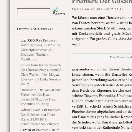
Premiere Der Glöckn
Marina am 18. Juni 2019 23:42
Wo könnte man eine Theaterversion z
von Disney berühmt wurde – wohl bess
rekonstruierten Stück Stadtmauer, ha
LETZTE KOMMENTARE
mit Deckenverleih und gratis Mück
aufgebaut. Ein großes Glück, dass da
user-353609
zu
Premiere
mehr.
Anything Goes, 28.02.2013,
Gärtnerplatztheater (im
Deutschen Theater) –
Foto: Peter Litva
Nachtkritik
2.Platz beim Textwettbewerb
gespannter war ich auf diesen Theate
der Chorakademie Dortmund -
Dimensionen, wenn die Darsteller K
Clara Werden - Der Blog
zu
Interview mit Heike Susanne
persönlich, beziehungsweise er schlüp
Daum
Verfilmungen jedoch außer Acht gelas
[Rezension] Die Welt in allen
dem Reich der Zigeuner, Bettler und
Farben von Joe Heap –
schöne Tänzerin Esmeralda. Um diese 
queerBUCH
zu
Joe Heap –
Claude Frollo hatte eigentlich nur 
The Rules of Seeing
verfällt. Er schickt seinen Schützl
AdPoint GmbH
zu
Premiere
Phoebus davon abgehalten und an den P
Der Glöckner von Notre
nur Esmeraldas jungfräulicher Körper
Dame, 14.06.2019,
die Schuhe, woraufhin diese gefolter
Landestheater Niederbayern
versteckt sie in der Kathedrale Notre
Carolin
zu
Premiere Ball im