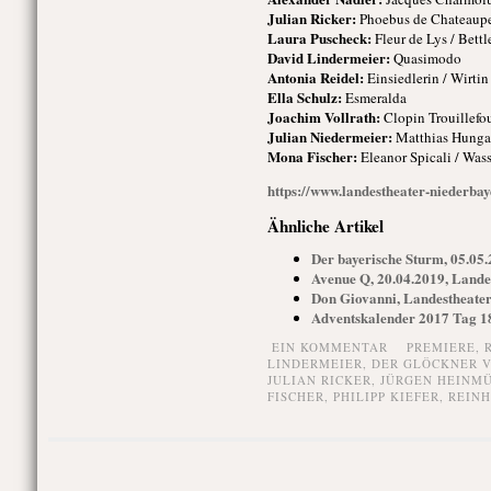
Julian Ricker:
Phoebus de Chateauper
Laura Puscheck:
Fleur de Lys / Bettl
David Lindermeier:
Quasimodo
Antonia Reidel:
Einsiedlerin / Wirtin 
Ella Schulz:
Esmeralda
Joachim Vollrath:
Clopin Trouillefou
Julian Niedermeier:
Matthias Hungadi
Mona Fischer:
Eleanor Spicali / Wass
https://www.landestheater-niederbay
Ähnliche Artikel
Der bayerische Sturm, 05.05.
Avenue Q, 20.04.2019, Lande
Don Giovanni, Landestheater
Adventskalender 2017 Tag 1
EIN KOMMENTAR
PREMIERE,
LINDERMEIER
,
DER GLÖCKNER 
JULIAN RICKER
,
JÜRGEN HEINM
FISCHER
,
PHILIPP KIEFER
,
REINH