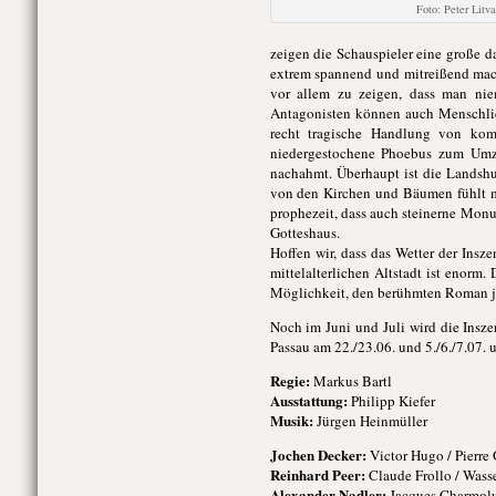
Foto: Peter Litva
zeigen die Schauspieler eine große d
extrem spannend und mitreißend macht
vor allem zu zeigen, dass man nie
Antagonisten können auch Menschlich
recht tragische Handlung von kom
niedergestochene Phoebus zum Umzi
nachahmt. Überhaupt ist die Landshut
von den Kirchen und Bäumen fühlt ma
prophezeit, dass auch steinerne Mo
Gotteshaus.
Hoffen wir, dass das Wetter der Insz
mittelalterlichen Altstadt ist enorm
Möglichkeit, den berühmten Roman jen
Noch im Juni und Juli wird die Insz
Passau am 22./23.06. und 5./6./7.07.
Regie:
Markus Bartl
Ausstattung:
Philipp Kiefer
Musik:
Jürgen Heinmüller
Jochen Decker:
Victor Hugo / Pierre 
Reinhard Peer:
Claude Frollo / Wasse
Alexander Nadler:
Jacques Charmolue 