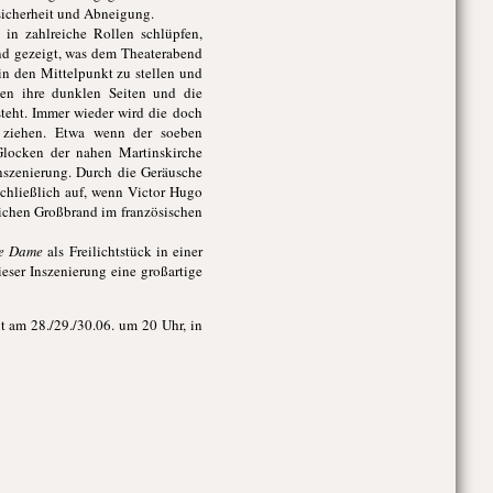
sicherheit und Abneigung.
 in zahlreiche Rollen schlüpfen,
rend gezeigt, was dem Theaterabend
in den Mittelpunkt zu stellen und
ben ihre dunklen Seiten und die
teht. Immer wieder wird die doch
 ziehen. Etwa wenn der soeben
locken der nahen Martinskirche
Inszenierung. Durch die Geräusche
chließlich auf, wenn Victor Hugo
ichen Großbrand im französischen
re Dame
als Freilichtstück in einer
eser Inszenierung eine großartige
t am 28./29./30.06. um 20 Uhr, in