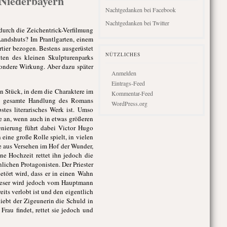
 Niederbayern
Nachtgedanken bei Facebook
Nachtgedanken bei Twitter
urch die Zeichentrick-Verfilmung
Landshuts? Im Prantlgarten, einem
tier bezogen. Bestens ausgerüstet
NÜTZLICHES
ten des kleinen Skulpturenparks
sondere Wirkung. Aber dazu später
Anmelden
Eintrags-Feed
n Stück, in dem die Charaktere im
Kommentar-Feed
die gesamte Handlung des Romans
WordPress.org
tes literarisches Werk ist. Umso
e an, wenn auch in etwas größeren
enierung führt dabei Victor Hugo
 eine große Rolle spielt, in vielen
e aus Versehen im Hof der Wunder,
ne Hochzeit rettet ihn jedoch die
ichen Protagonisten. Der Priester
etört wird, dass er in einen Wahn
 Dieser wird jedoch vom Hauptmann
its verlobt ist und den eigentlich
iebt der Zigeunerin die Schuld in
rau findet, rettet sie jedoch und