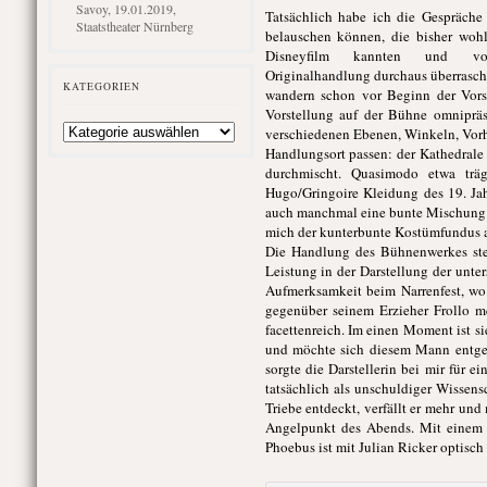
Savoy, 19.01.2019,
Tatsächlich habe ich die Gespräche
Staatstheater Nürnberg
belauschen können, die bisher wohl
Disneyfilm kannten und v
Originalhandlung durchaus überrascht 
KATEGORIEN
wandern schon vor Beginn der Vors
Vorstellung auf der Bühne omnipräs
Kategorien
verschiedenen Ebenen, Winkeln, Vorh
Handlungsort passen: der Kathedrale 
durchmischt. Quasimodo etwa träg
Hugo/Gringoire Kleidung des 19. Jahr
auch manchmal eine bunte Mischung an
mich der kunterbunte Kostümfundus a
Die Handlung des Bühnenwerkes ste
Leistung in der Darstellung der unte
Aufmerksamkeit beim Narrenfest, wo 
gegenüber seinem Erzieher Frollo mei
facettenreich. Im einen Moment ist si
und möchte sich diesem Mann entgege
sorgte die Darstellerin bei mir für 
tatsächlich als unschuldiger Wissen
Triebe entdeckt, verfällt er mehr u
Angelpunkt des Abends. Mit einem 
Phoebus ist mit Julian Ricker optisc