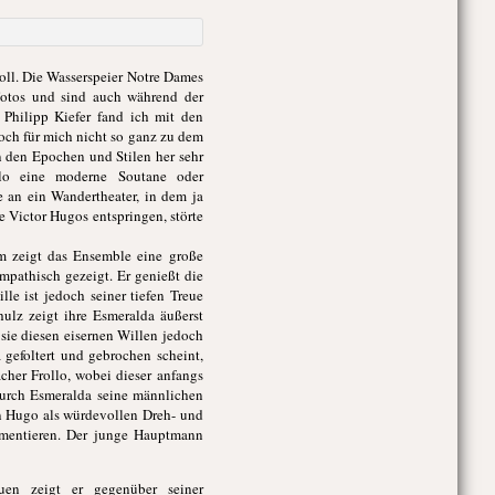
voll. Die Wasserspeier Notre Dames
Fotos und sind auch während der
 Philipp Kiefer fand ich mit den
och für mich nicht so ganz zu dem
n den Epochen und Stilen her sehr
ollo eine moderne Soutane oder
e an ein Wandertheater, in dem ja
 Victor Hugos entspringen, störte
m zeigt das Ensemble eine große
mpathisch gezeigt. Er genießt die
le ist jedoch seiner tiefen Treue
hulz zeigt ihre Esmeralda äußerst
 sie diesen eisernen Willen jedoch
gefoltert und gebrochen scheint,
cher Frollo, wobei dieser anfangs
 durch Esmeralda seine männlichen
en Hugo als würdevollen Dreh- und
mmentieren. Der junge Hauptmann
uen zeigt er gegenüber seiner