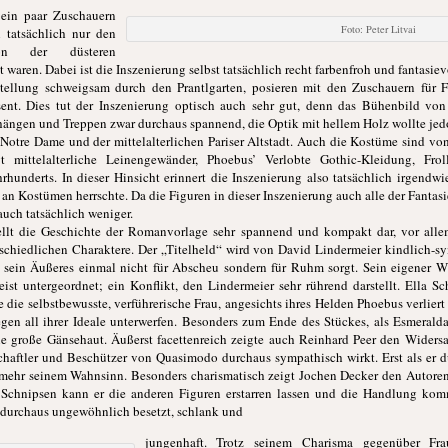
 ein paar Zuschauern
Foto: Peter Litvai
 tatsächlich nur den
on der düsteren
waren. Dabei ist die Inszenierung selbst tatsächlich recht farbenfroh und fantasie
tellung schweigsam durch den Prantlgarten, posieren mit den Zuschauern für 
ent. Dies tut der Inszenierung optisch auch sehr gut, denn das Bühenbild von
ängen und Treppen zwar durchaus spannend, die Optik mit hellem Holz wollte jed
Notre Dame und der mittelalterlichen Pariser Altstadt. Auch die Kostüme sind vo
t mittelalterliche Leinengewänder, Phoebus’ Verlobte Gothic-Kleidung, Fr
hunderts. In dieser Hinsicht erinnert die Inszenierung also tatsächlich irgendwi
 Kostümen herrschte. Da die Figuren in dieser Inszenierung auch alle der Fantasie
uch tatsächlich weniger.
llt die Geschichte der Romanvorlage sehr spannend und kompakt dar, vor alle
rschiedlichen Charaktere. Der „Titelheld“ wird von David Lindermeier kindlich-sy
sein Äußeres einmal nicht für Abscheu sondern für Ruhm sorgt. Sein eigener Wil
st untergeordnet; ein Konflikt, den Lindermeier sehr rührend darstellt. Ella Sc
e die selbstbewusste, verführerische Frau, angesichts ihres Helden Phoebus verliert
n all ihrer Ideale unterwerfen. Besonders zum Ende des Stückes, als Esmeralda 
eine große Gänsehaut. Äußerst facettenreich zeigte auch Reinhard Peer den Widersa
schaftler und Beschützer von Quasimodo durchaus sympathisch wirkt. Erst als er
nd mehr seinem Wahnsinn. Besonders charismatisch zeigt Jochen Decker den Autor
Schnipsen kann er die anderen Figuren erstarren lassen und die Handlung ko
h durchaus ungewöhnlich besetzt, schlank und
jungenhaft. Trotz seinem Charisma gegenüber Fra