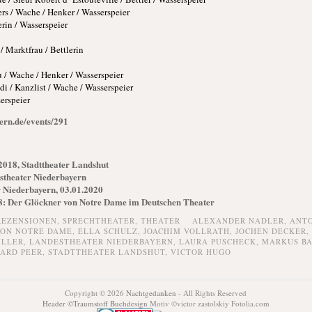
s / Wache / Henker / Wasserspeier
erin / Wasserspeier
/ Marktfrau / Bettlerin
 / Wache / Henker / Wasserspeier
 / Kanzlist / Wache / Wasserspeier
erspeier
ern.de/events/291
2018, Stadttheater Landshut
stheater Niederbayern
 Niederbayern, 03.01.2020
8: Der Glöckner von Notre Dame im Deutschen Theater
REZENSIONEN,
SPRECHTHEATER,
THEATER
ALEXANDER NADLER
,
ANTO
VON NOTRE DAME
,
ELLA SCHULZ
,
JOACHIM VOLLRATH
,
JOCHEN DECKER
,
ÜLLER
,
LANDESTHEATER NIEDERBAYERN
,
LAURA PUSCHECK
,
MARKUS B
ARD PEER
,
STADTTHEATER LANDSHUT
,
VICTOR HUGO
Copyright © 2026
Nachtgedanken
- All Rights Reserved
Header ©Traumstoff Buchdesign
Motiv ©victor zastolskiy Fotolia.com