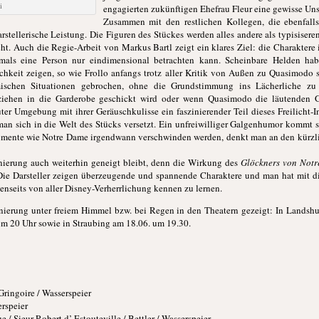
i
engagierten zukünftigen Ehefrau Fleur eine gewisse Un
Zusammen mit den restlichen Kollegen, die ebenfalls
arstellerische Leistung. Die Figuren des Stückes werden alles andere als typisise
. Auch die Regie-Arbeit von Markus Bartl zeigt ein klares Ziel: die Charaktere 
mals eine Person nur eindimensional betrachten kann. Scheinbare Helden ha
keit zeigen, so wie Frollo anfangs trotz aller Kritik von Außen zu Quasimodo s
ischen Situationen gebrochen, ohne die Grundstimmung ins Lächerliche zu
ehen in die Garderobe geschickt wird oder wenn Quasimodo die läutenden G
er Umgebung mit ihrer Geräuschkulisse ein faszinierender Teil dieses Freilicht-
n sich in die Welt des Stücks versetzt. Ein unfreiwilliger Galgenhumor kommt s
numente wie Notre Dame irgendwann verschwinden werden, denkt man an den kürzl
enierung auch weiterhin geneigt bleibt, denn die Wirkung des
Glöckners von Not
. Die Darsteller zeigen überzeugende und spannende Charaktere und man hat mit di
seits von aller Disney-Verherrlichung kennen zu lernen.
enierung unter freiem Himmel bzw. bei Regen in den Theatern gezeigt: In Landshu
 um 20 Uhr sowie in Straubing am 18.06. um 19.30.
Gringoire / Wasserspeier
rspeier
/ Sieur Robert d’ Estouteville / Bettler / Wasserspeier