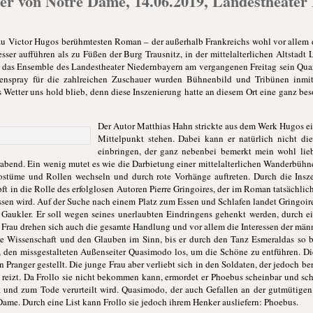
er von Notre Dame, 14.06.2019, Landestheater
u Victor Hugos berühmtesten Roman – der außerhalb Frankreichs wohl vor allem d
er aufführen als zu Füßen der Burg Trausnitz, in der mittelalterlichen Altstadt 
t das Ensemble des Landestheater Niedernbayern am vergangenen Freitag sein Quar
enspray für die zahlreichen Zuschauer wurden Bühnenbild und Tribünen inmit
s Wetter uns hold blieb, denn diese Inszenierung hatte an diesem Ort eine ganz be
Der Autor Matthias Hahn strickte aus dem Werk Hugos ei
i
Mittelpunkt stehen. Dabei kann er natürlich nicht 
einbringen, der ganz nebenbei bemerkt mein wohl liebs
rabend. Ein wenig mutet es wie die Darbietung einer mittelalterlichen Wanderbühn
ostüme und Rollen wechseln und durch rote Vorhänge auftreten. Durch die Insz
ft in die Rolle des erfolglosen Autoren Pierre Gringoires, der im Roman tatsächlich
sen wird. Auf der Suche nach einem Platz zum Essen und Schlafen landet Gringoir
 Gaukler. Er soll wegen seines unerlaubten Eindringens gehenkt werden, durch ei
Frau drehen sich auch die gesamte Handlung und vor allem die Interessen der männl
die Wissenschaft und den Glauben im Sinn, bis er durch den Tanz Esmeraldas so b
ing, den missgestalteten Außenseiter Quasimodo los, um die Schöne zu entführen.
ranger gestellt. Die junge Frau aber verliebt sich in den Soldaten, der jedoch bere
 reizt. Da Frollo sie nicht bekommen kann, ermordet er Phoebus scheinbar und sch
t und zum Tode verurteilt wird. Quasimodo, der auch Gefallen an der gutmütigen F
 Dame. Durch eine List kann Frollo sie jedoch ihrem Henker ausliefern: Phoebus.