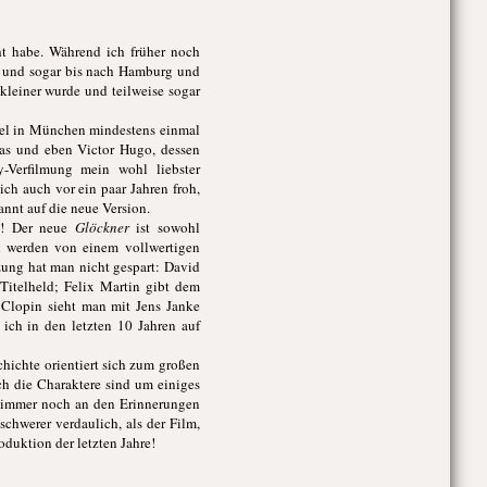
ht habe. Während ich früher noch
) und sogar bis nach Hamburg und
kleiner wurde und teilweise sogar
piel in München mindestens einmal
mas und eben Victor Hugo, dessen
-Verfilmung mein wohl liebster
ch auch vor ein paar Jahren froh,
nnt auf die neue Version.
! Der neue
Glöckner
ist sowohl
en werden von einem vollwertigen
zung hat man nicht gespart: David
Titelheld; Felix Martin gibt dem
Clopin sieht man mit Jens Janke
 ich in den letzten 10 Jahren auf
hichte orientiert sich zum großen
uch die Charaktere sind um einiges
t immer noch an den Erinnerungen
schwerer verdaulich, als der Film,
duktion der letzten Jahre!