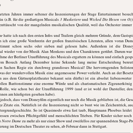
9
letzten Jahren immer seltener die Inszenierungen der Stage Entertainment besuc
in (z.B. für die großartigen Musicals
3 Musketiere
und
Wicked Die Hexen von Oz
r enttäuscht von der mangelnden musikalischen Qualität, weil das Orchester immer 
me
hatte ich nach den ersten Infos und Trailern gleich mehrere Gründe, dem Gasts
 ich eine große Verehrerin der großen französischen Literaten, allen voran Du
timmt schon sechs oder sieben mal gelesen habe. Außerdem ist die Disney
Mal wieder von der Musik Alan Menkens und den Charakteren gerührt. Darum war i
hme der Berliner Uraufführung des Musicals ergattern zu können und einfach gespa
nem Besuch Anfang Dezember keine Sekunde lang meine Entscheidung bereut
ch in Sachen Regie ein durchweg grandioses Musical! Die hervorragenden Solist
 was der wundervollen Musik eine angemessene Power verleiht. Auch an der Beset
us dem Gärtnerplatztheater bekannt sein dürfte) ist ein absolut liebenswerter 
ollen Baritonstimme eine enorme Würde und als charismatischen Zigeunerkönig 
 Rolle, wie schon bei der Uraufführung 1999 (und er ist wohl der Darsteller, den
hnen am häufigsten gesehen habe).
jedoch, dass vom Disneyfilm eigentlich nur noch die Musik geblieben ist, die Gesc
e Zitate ein. Natürlich ist die Inszenierung nicht so bunt wie im Zeichentrick, a
tergrundgeschichte. So ist Quasimodo etwa fast taub, Hauptmann Phoebus leide
fressen zwischen Pflichtgefühl und menschlichten Trieben. Für Kinder sicher noch 
n Notre Dame
zu mehr als nur einer Show und zweifellos zur spannendsten Stage-Pro
ierung im Deutschen Theater zu sehen, ab Februar dann in Stuttgart.