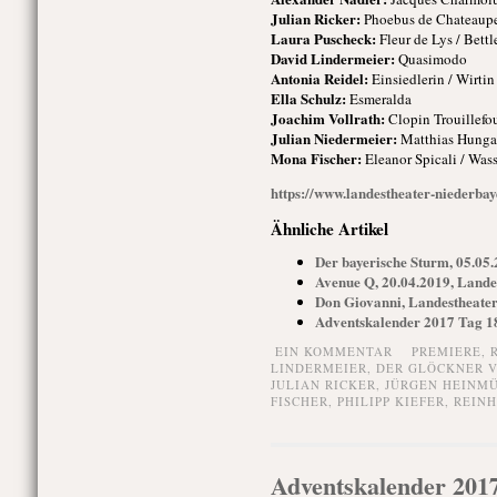
Julian Ricker:
Phoebus de Chateauper
Laura Puscheck:
Fleur de Lys / Bettl
David Lindermeier:
Quasimodo
Antonia Reidel:
Einsiedlerin / Wirtin 
Ella Schulz:
Esmeralda
Joachim Vollrath:
Clopin Trouillefou
Julian Niedermeier:
Matthias Hungadi
Mona Fischer:
Eleanor Spicali / Wass
https://www.landestheater-niederbay
Ähnliche Artikel
Der bayerische Sturm, 05.05.
Avenue Q, 20.04.2019, Lande
Don Giovanni, Landestheater
Adventskalender 2017 Tag 1
EIN KOMMENTAR
PREMIERE,
LINDERMEIER
,
DER GLÖCKNER 
JULIAN RICKER
,
JÜRGEN HEINM
FISCHER
,
PHILIPP KIEFER
,
REINH
Adventskalender 201