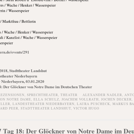
s / Wache / Henker / Wasserspeier
erin / Wasserspeier
/ Marktfrau / Bettlerin
 / Wache / Henker / Wasserspeier
 / Kanzlist / Wache / Wasserspeier
erspeier
ern.de/events/291
2018, Stadttheater Landshut
stheater Niederbayern
 Niederbayern, 03.01.2020
8: Der Glöckner von Notre Dame im Deutschen Theater
REZENSIONEN,
SPRECHTHEATER,
THEATER
ALEXANDER NADLER
,
ANTO
VON NOTRE DAME
,
ELLA SCHULZ
,
JOACHIM VOLLRATH
,
JOCHEN DECKER
,
ÜLLER
,
LANDESTHEATER NIEDERBAYERN
,
LAURA PUSCHECK
,
MARKUS B
ARD PEER
,
STADTTHEATER LANDSHUT
,
VICTOR HUGO
7 Tag 18: Der Glöckner von Notre Dame im Deu