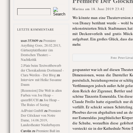
Premiere Der Glöckn
Marina am 18. Juni 2019 23:42
Wo könnte man eine Theaterversion z
von Disney berühmt wurde – wohl bess
rekonstruierten Stück Stadtmauer, ha
LETZTE KOMMENTARE
mit Deckenverleih und gratis Mück
aufgebaut. Ein großes Glück, dass da
user-353609
zu
Premiere
mehr.
Anything Goes, 28.02.2013,
Gärtnerplatztheater (im
Deutschen Theater) –
Foto: Peter Litva
Nachtkritik
2.Platz beim Textwettbewerb
gespannter war ich auf diesen Theate
der Chorakademie Dortmund -
Dimensionen, wenn die Darsteller K
Clara Werden - Der Blog
zu
Interview mit Heike Susanne
persönlich, beziehungsweise er schlüp
Daum
Verfilmungen jedoch außer Acht gelas
[Rezension] Die Welt in allen
dem Reich der Zigeuner, Bettler und
Farben von Joe Heap –
schöne Tänzerin Esmeralda. Um diese 
queerBUCH
zu
Joe Heap –
Claude Frollo hatte eigentlich nur 
The Rules of Seeing
verfällt. Er schickt seinen Schützl
AdPoint GmbH
zu
Premiere
Phoebus davon abgehalten und an den P
Der Glöckner von Notre
nur Esmeraldas jungfräulicher Körper
Dame, 14.06.2019,
die Schuhe, woraufhin diese gefolter
Landestheater Niederbayern
versteckt sie in der Kathedrale Notre
Carolin
zu
Premiere Ball im