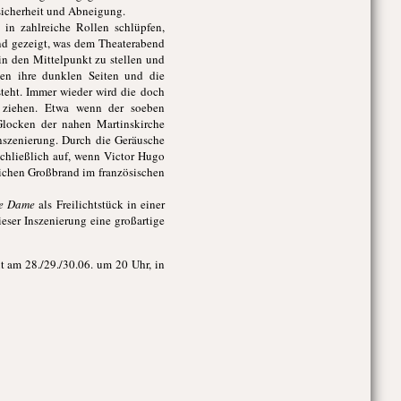
sicherheit und Abneigung.
 in zahlreiche Rollen schlüpfen,
rend gezeigt, was dem Theaterabend
in den Mittelpunkt zu stellen und
ben ihre dunklen Seiten und die
teht. Immer wieder wird die doch
 ziehen. Etwa wenn der soeben
locken der nahen Martinskirche
Inszenierung. Durch die Geräusche
chließlich auf, wenn Victor Hugo
ichen Großbrand im französischen
re Dame
als Freilichtstück in einer
eser Inszenierung eine großartige
t am 28./29./30.06. um 20 Uhr, in