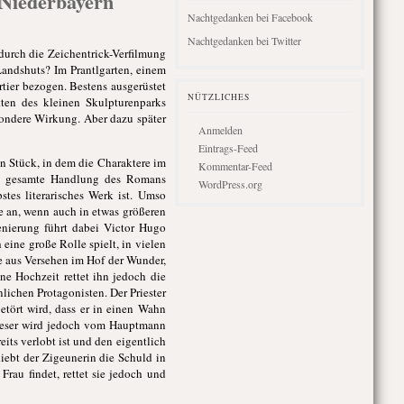
 Niederbayern
Nachtgedanken bei Facebook
Nachtgedanken bei Twitter
urch die Zeichentrick-Verfilmung
Landshuts? Im Prantlgarten, einem
tier bezogen. Bestens ausgerüstet
NÜTZLICHES
ten des kleinen Skulpturenparks
sondere Wirkung. Aber dazu später
Anmelden
Eintrags-Feed
n Stück, in dem die Charaktere im
Kommentar-Feed
die gesamte Handlung des Romans
WordPress.org
tes literarisches Werk ist. Umso
e an, wenn auch in etwas größeren
enierung führt dabei Victor Hugo
 eine große Rolle spielt, in vielen
e aus Versehen im Hof der Wunder,
ne Hochzeit rettet ihn jedoch die
ichen Protagonisten. Der Priester
etört wird, dass er in einen Wahn
 Dieser wird jedoch vom Hauptmann
its verlobt ist und den eigentlich
iebt der Zigeunerin die Schuld in
rau findet, rettet sie jedoch und