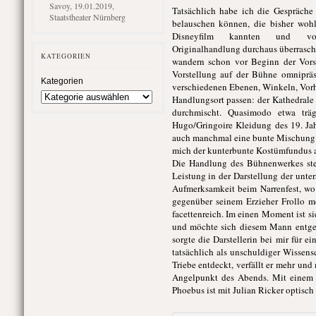
Savoy, 19.01.2019,
Tatsächlich habe ich die Gespräche
Staatstheater Nürnberg
belauschen können, die bisher wohl
Disneyfilm kannten und v
Originalhandlung durchaus überrascht 
KATEGORIEN
wandern schon vor Beginn der Vors
Vorstellung auf der Bühne omnipräs
Kategorien
verschiedenen Ebenen, Winkeln, Vorh
Handlungsort passen: der Kathedrale 
durchmischt. Quasimodo etwa träg
Hugo/Gringoire Kleidung des 19. Jahr
auch manchmal eine bunte Mischung an
mich der kunterbunte Kostümfundus a
Die Handlung des Bühnenwerkes ste
Leistung in der Darstellung der unte
Aufmerksamkeit beim Narrenfest, wo 
gegenüber seinem Erzieher Frollo mei
facettenreich. Im einen Moment ist si
und möchte sich diesem Mann entgege
sorgte die Darstellerin bei mir für 
tatsächlich als unschuldiger Wissen
Triebe entdeckt, verfällt er mehr u
Angelpunkt des Abends. Mit einem 
Phoebus ist mit Julian Ricker optisc