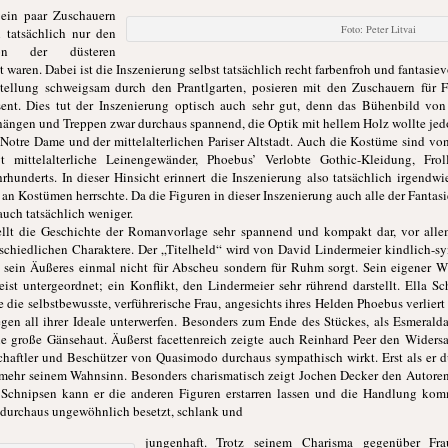
 ein paar Zuschauern
Foto: Peter Litvai
 tatsächlich nur den
on der düsteren
waren. Dabei ist die Inszenierung selbst tatsächlich recht farbenfroh und fantasie
tellung schweigsam durch den Prantlgarten, posieren mit den Zuschauern für 
ent. Dies tut der Inszenierung optisch auch sehr gut, denn das Bühenbild von
ängen und Treppen zwar durchaus spannend, die Optik mit hellem Holz wollte jed
Notre Dame und der mittelalterlichen Pariser Altstadt. Auch die Kostüme sind vo
t mittelalterliche Leinengewänder, Phoebus’ Verlobte Gothic-Kleidung, Fr
hunderts. In dieser Hinsicht erinnert die Inszenierung also tatsächlich irgendwi
 Kostümen herrschte. Da die Figuren in dieser Inszenierung auch alle der Fantasie
uch tatsächlich weniger.
llt die Geschichte der Romanvorlage sehr spannend und kompakt dar, vor alle
rschiedlichen Charaktere. Der „Titelheld“ wird von David Lindermeier kindlich-sy
sein Äußeres einmal nicht für Abscheu sondern für Ruhm sorgt. Sein eigener Wil
st untergeordnet; ein Konflikt, den Lindermeier sehr rührend darstellt. Ella Sc
e die selbstbewusste, verführerische Frau, angesichts ihres Helden Phoebus verliert
n all ihrer Ideale unterwerfen. Besonders zum Ende des Stückes, als Esmeralda 
eine große Gänsehaut. Äußerst facettenreich zeigte auch Reinhard Peer den Widersa
schaftler und Beschützer von Quasimodo durchaus sympathisch wirkt. Erst als er
nd mehr seinem Wahnsinn. Besonders charismatisch zeigt Jochen Decker den Autor
Schnipsen kann er die anderen Figuren erstarren lassen und die Handlung ko
h durchaus ungewöhnlich besetzt, schlank und
jungenhaft. Trotz seinem Charisma gegenüber Fra