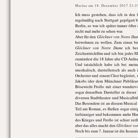
Marina am 18. Dezember 2017 21:1
Ich muss gestehen, dass ich in den 
regelmäßig nach Stuttgart gepilgert b
Berlin, so war ich später immer öfte
nicht mal mehr zu sehen war.
Aber für den
Glöckner von Notre Da
beiwohnen zu wollen. Zum einen bin
Glöckner von Notre Dame
ich bes
Zeichentrickfilm und ich bin jedes 
zumindest die 18 Jahre alte CD-Aufna
Und tatsächlich habe ich bei mei
musikalisch, darstellerisch als au
Orchester und einem Chor begleitet,
Jakobs (der dem Münchner Publikum a
Bösewicht Frollo mit einer wunderv
sogar denselben Darsteller in dieser
diversen Stadttheater- und Musicalbü
Das Besondere ist an diesem Musical 
Teil am Roman, es fließen sogar einig
tiefsinniger und bekommen mehr Hin
des Krieges und Frollo ist schier zer
aber das alles macht den
Glöckner vo
Noch bis zum 7. Januar ist die Inszen