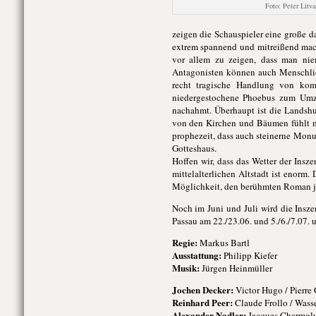
Foto: Peter Litva
zeigen die Schauspieler eine große d
extrem spannend und mitreißend macht
vor allem zu zeigen, dass man nie
Antagonisten können auch Menschlich
recht tragische Handlung von kom
niedergestochene Phoebus zum Umzi
nachahmt. Überhaupt ist die Landshut
von den Kirchen und Bäumen fühlt ma
prophezeit, dass auch steinerne Mo
Gotteshaus.
Hoffen wir, dass das Wetter der Insz
mittelalterlichen Altstadt ist enorm
Möglichkeit, den berühmten Roman jen
Noch im Juni und Juli wird die Insz
Passau am 22./23.06. und 5./6./7.07.
Regie:
Markus Bartl
Ausstattung:
Philipp Kiefer
Musik:
Jürgen Heinmüller
Jochen Decker:
Victor Hugo / Pierre 
Reinhard Peer:
Claude Frollo / Wasse
Alexander Nadler:
Jacques Charmolue 