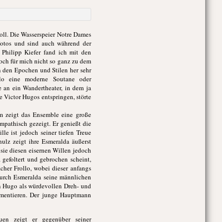
voll. Die Wasserspeier Notre Dames
Fotos und sind auch während der
 Philipp Kiefer fand ich mit den
och für mich nicht so ganz zu dem
n den Epochen und Stilen her sehr
ollo eine moderne Soutane oder
e an ein Wandertheater, in dem ja
 Victor Hugos entspringen, störte
m zeigt das Ensemble eine große
mpathisch gezeigt. Er genießt die
le ist jedoch seiner tiefen Treue
hulz zeigt ihre Esmeralda äußerst
 sie diesen eisernen Willen jedoch
gefoltert und gebrochen scheint,
cher Frollo, wobei dieser anfangs
 durch Esmeralda seine männlichen
en Hugo als würdevollen Dreh- und
mmentieren. Der junge Hauptmann
uen zeigt er gegenüber seiner