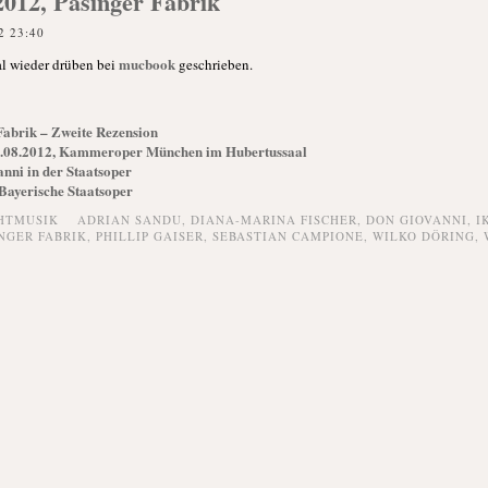
2012, Pasinger Fabrik
2 23:40
mucbook
al wieder drüben bei
geschrieben.
Fabrik – Zweite Rezension
3.08.2012, Kammeroper München im Hubertussaal
nni in der Staatsoper
 Bayerische Staatsoper
HTMUSIK
ADRIAN SANDU
,
DIANA-MARINA FISCHER
,
DON GIOVANNI
,
I
NGER FABRIK
,
PHILLIP GAISER
,
SEBASTIAN CAMPIONE
,
WILKO DÖRING
,