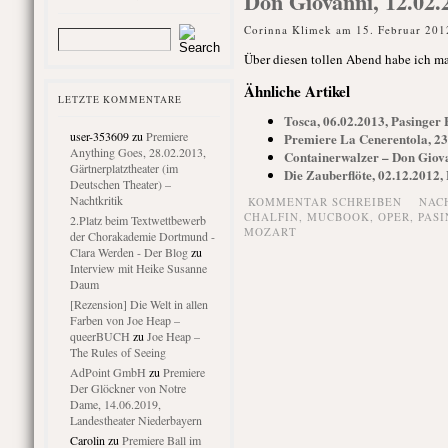
Don Giovanni, 12.02.
Corinna Klimek am 15. Februar 201
Über diesen tollen Abend habe ich m
Ähnliche Artikel
LETZTE KOMMENTARE
Tosca, 06.02.2013, Pasinger 
user-353609
zu
Premiere
Premiere La Cenerentola, 2
Anything Goes, 28.02.2013,
Containerwalzer – Don Giova
Gärtnerplatztheater (im
Die Zauberflöte, 02.12.2012,
Deutschen Theater) –
Nachtkritik
KOMMENTAR SCHREIBEN
NAC
CHALFIN
,
MUCBOOK
,
OPER
,
PASI
2.Platz beim Textwettbewerb
MOZART
der Chorakademie Dortmund -
Clara Werden - Der Blog
zu
Interview mit Heike Susanne
Daum
[Rezension] Die Welt in allen
Farben von Joe Heap –
queerBUCH
zu
Joe Heap –
The Rules of Seeing
AdPoint GmbH
zu
Premiere
Der Glöckner von Notre
Dame, 14.06.2019,
Landestheater Niederbayern
Carolin
zu
Premiere Ball im