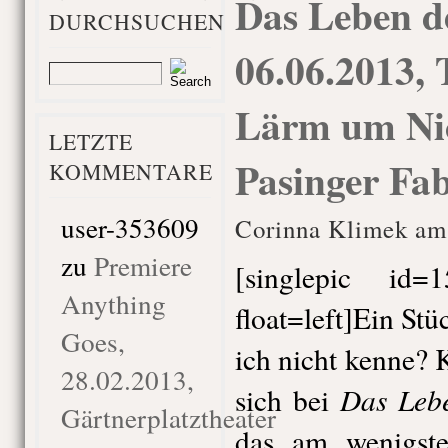
Das Leben d
DURCHSUCHEN
06.06.2013, 
Lärm um Nic
LETZTE
Pasinger Fa
KOMMENTARE
user-353609
Corinna Klimek am 
zu
Premiere
[singlepic id
Anything
float=left]Ein St
Goes,
ich nicht kenne? 
28.02.2013,
Das Leb
sich bei
Gärtnerplatztheater
das am wenigste