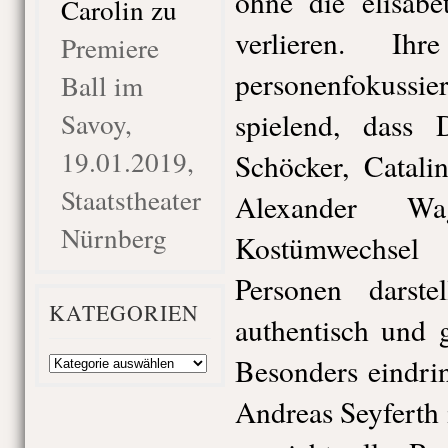
ohne die elisabe
Carolin
zu
verlieren. Ih
Premiere
personenfokussi
Ball im
Savoy,
spielend, dass 
19.01.2019,
Schöcker, Catali
Staatstheater
Alexander W
Nürnberg
Kostümwechse
Personen darst
KATEGORIEN
authentisch und 
Kategorien
Besonders eindrin
Andreas Seyferth 