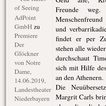
of Seeing
Freunde weg
AdPoint
Menschenfreun
GmbH
zu
und verbarrikadi
Premiere
findet er per Z
Der
stehen alle wiede
Glöckner
durchschaut Tim
von Notre
sich mit Hilfe de
Dame,
an den Athenern.
14.06.2019,
Die Neuüberset
Landestheater
Margrit Carls brin
Niederbayern