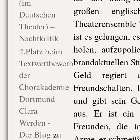
(im
großen englis
Deutschen
Theaterensemble 
Theater) –
ist es gelungen, 
Nachtkritik
holen, aufzupol
2.Platz beim
brandaktuellen St
Textwettbewerb
Geld regiert 
der
Chorakademie
Freundschaften. T
Dortmund -
und gibt sein G
Clara
aus. Er ist ein 
Werden -
Freunden, die i
Der Blog
zu
Arme, er schmeißt