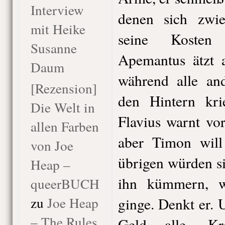
Interview
denen sich zwiel
mit Heike
seine Kosten 
Susanne
Apemantus ätzt a
Daum
während alle an
[Rezension]
den Hintern kri
Die Welt in
Flavius warnt vo
allen Farben
aber Timon will
von Joe
übrigen würden s
Heap –
ihn kümmern, w
queerBUCH
zu
Joe Heap
ginge. Denkt er. U
– The Rules
Geld alle, Kre