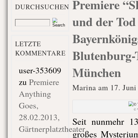
Premiere “S
DURCHSUCHEN
und der Tod
Bayernkönigs
LETZTE
Blutenburg-
KOMMENTARE
München
user-353609
zu
Premiere
Marina am 17. Juni
Anything
Goes,
© 
28.02.2013,
Seit nunmehr 13
Gärtnerplatztheater
großes Mysterium