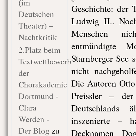
(im
Geschichte: der 
Deutschen
Ludwig II.. Noc
Theater) –
Menschen nic
Nachtkritik
entmündigte Mo
2.Platz beim
Starnberger See 
Textwettbewerb
nicht nachgeholf
der
Die Autoren Ott
Chorakademie
Preissler – de
Dortmund -
Clara
Deutschlands äl
Werden -
inszenierte – 
Der Blog
zu
Decknamen Dog