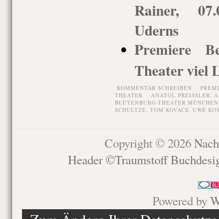
Rainer, 07.
Uderns
Premiere Be
Theater viel 
KOMMENTAR SCHREIBEN
PREM
THEATER
ANATOL PREISSLER
,
A
BLUTENBURG-THEATER MÜNCHEN
SCHULTZE
,
TOM KOVACS
,
UWE KO
Copyright © 2026
Nach
Header ©Traumstoff Buchdesi
Powered by
W