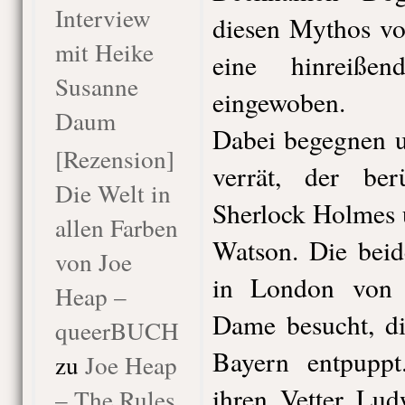
Interview
diesen Mythos v
mit Heike
eine hinreiße
Susanne
eingewoben.
Daum
Dabei begegnen u
[Rezension]
verrät, der ber
Die Welt in
Sherlock Holmes 
allen Farben
Watson. Die beid
von Joe
in London von e
Heap –
Dame besucht, di
queerBUCH
Bayern entpuppt
zu
Joe Heap
ihren Vetter Lud
– The Rules