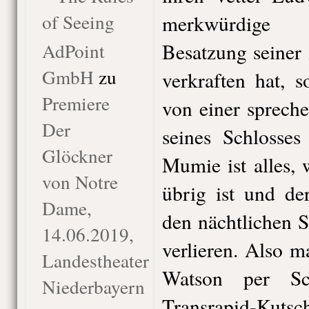
of Seeing
merkwürdige 
AdPoint
Besatzung seiner
GmbH
zu
verkraften hat, 
Premiere
von einer sprech
Der
seines Schlosses
Glöckner
Mumie ist alles,
von Notre
übrig ist und de
Dame,
den nächtlichen 
14.06.2019,
verlieren. Also 
Landestheater
Watson per Sc
Niederbayern
Transrapid-Kuts